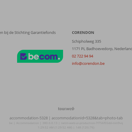
n bij de Stichting Garantiefonds
CORENDON
Schipholweg 335
1171 PL Badhoevedorp, Nederlan
02 722 94 94
info@corendon.be
TourWeb
©
accommodation-5328
| accommodationId=5328&tab=photo-tab
NetMatch
be | Accommodation | 380.0.0.13 | netm-web-ui-production-7f756f55dd-mm9vq
1:29:52 AM (1:29:52 AM) | 148 (120|76)