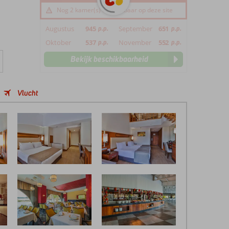
Nog 2 kamer(s) beschikbaar op deze site
Augustus
945
p.p.
September
651
p.p.
Oktober
537
p.p.
November
552
p.p.
Bekijk beschikbaarheid
Vlucht