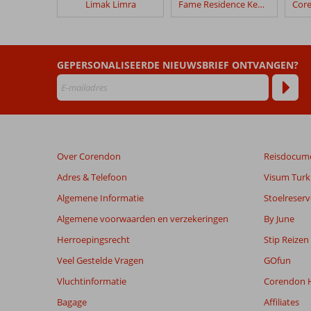
Limak Limra
Fame Residence Kemer & Spa
Crystal
Prestige
Pearl
Collection
GEPERSONALISEERDE NIEUWSBRIEF ONTVANGEN?
Beoordelingen
die
ouder
zijn
dan
Over Corendon
Reisdocum
48
maanden
Adres & Telefoon
Visum Turki
worden
Algemene Informatie
Stoelreserv
niet
meer
Algemene voorwaarden en verzekeringen
By June
weergegeven
Herroepingsrecht
Stip Reizen
om
de
Veel Gestelde Vragen
GOfun
relevantie
Vluchtinformatie
Corendon H
van
de
Bagage
Affiliates
getoonde