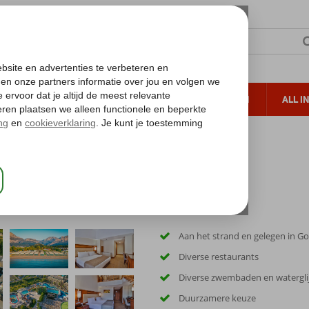
TERZON
ZONVAKANTIES
VERRE REIZEN
ALL I
ueltoeslag
Gratis annuleren*
rl Collection
Aan het strand en gelegen in G
Diverse restaurants
Diverse zwembaden en watergl
Duurzamere keuze