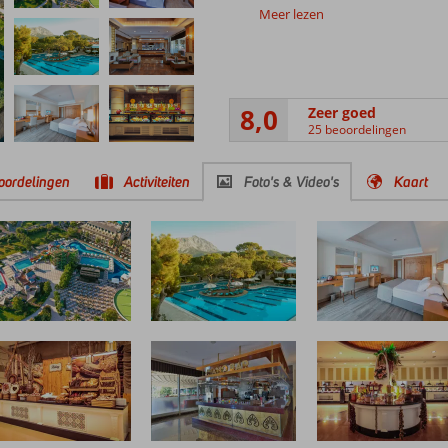
Meer lezen
8,0
Zeer goed
25 beoordelingen
oordelingen
Activiteiten
Foto's & Video's
Kaart