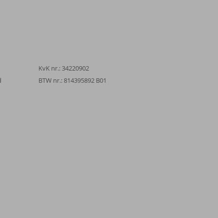
KvK nr.: 34220902
d
BTW nr.: 814395892 B01