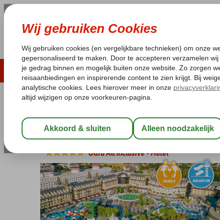
ZOMER 2026
LAST MINUTES
WIN
Pakketgarantie
Laagsteprijsgarantie*
Geen f
Turkije
Home
Turkse Riviera
Kemer
Goynuk
Crystal Prestige Pea
Crystal Prestige Pearl Collection
Ultra All Inclusive
-
Hotel