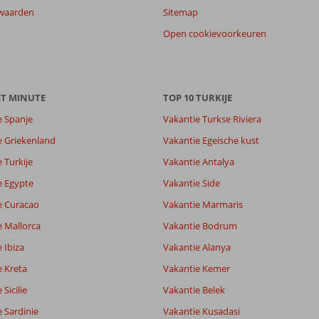
waarden
Sitemap
Open cookievoorkeuren
ST MINUTE
TOP 10 TURKIJE
e Spanje
Vakantie Turkse Riviera
e Griekenland
Vakantie Egeische kust
 Turkije
Vakantie Antalya
7,2
7,1
e Egypte
Vakantie Side
lijk
8,6
e Curacao
Vakantie Marmaris
it
7,0
e Mallorca
Vakantie Bodrum
 Ibiza
Vakantie Alanya
Filter reisgezelschap
Sorteren op
e Kreta
Vakantie Kemer
Alle
datum (nieuw > oud)
Sicilie
Vakantie Belek
 Sardinie
Vakantie Kusadasi