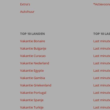
Extra's
*Actievoor
beoordelingen
te
Autohuur
garanderen.
Meer
info
over
TOP 10 LANDEN
TOP 10 LA
onze
beoordelingen.
Vakantie Bonaire
Last minut
Vakantie Bulgarije
Last minut
Totale score
Scoreverdeling
8,0
Vakantie Curacao
Last minute
Algemene indruk
8,0
Eten
Gebaseerd op:
Ligging
8,3
Kamers
Vakantie Nederland
Last minut
25
Zeer goed
Service
7,5
Kindvriende
beoordelingen
Vakantie Egypte
Last minut
Prijs/kwaliteit
7,3
Wifi kwalite
Vakantie Gambia
Last minut
Vakantie Griekenland
Last minute
Ervaringen
Taal
Vakantie Portugal
Last minut
van onze
Nederlands (BE + NL) (24)
klanten
Vakantie Spanje
Last minute 
Vakantie Turkije
Last minute