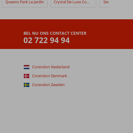
Queens Park Le Jardin
Crystal De Luxe Comfort Collection
Seven Seas Hotel
BEL NU ONS CONTACT CENTER
02 722 94 94
Corendon Nederland
Corendon Denmark
Corendon Zweden