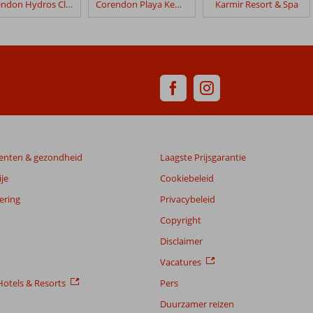
Corendon Hydros Club Kemer
Corendon Playa Kemer
Karmir Resort & Spa
enten & gezondheid
Laagste Prijsgarantie
je
Cookiebeleid
ering
Privacybeleid
Copyright
Disclaimer
Vacatures
otels & Resorts
Pers
Duurzamer reizen