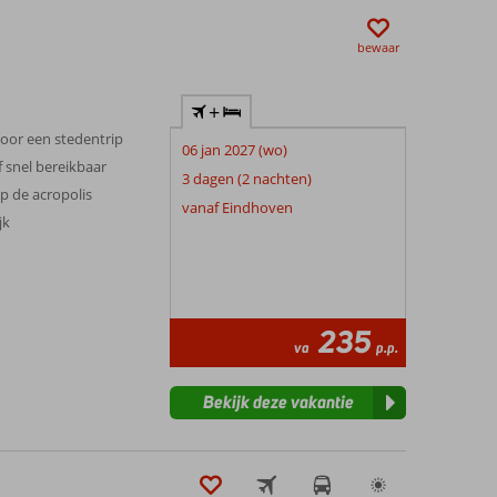
bewaar
+
 voor een stedentrip
06 jan 2027 (wo)
f snel bereikbaar
3 dagen (2 nachten)
op de acropolis
vanaf Eindhoven
jk
235
va
p.p.
Bekijk deze vakantie