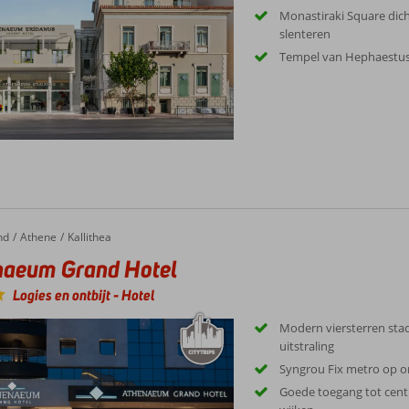
Monastiraki Square dic
slenteren
Tempel van Hephaestus
nd
Athene
Kallithea
naeum Grand Hotel
Logies en ontbijt
-
Hotel
Modern viersterren stad
uitstraling
Syngrou Fix metro op o
Goede toegang tot cen