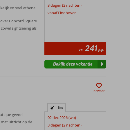
3 dagen (2 nachten)
elijk en snel Athene
vanaf Eindhoven
t over Concord Square
 zowel sightseeing als
241
va
p.p.
Bekijk deze vakantie
bewaar
+
utique gevoel
02 dec 2026 (wo)
 met uitzicht op de
3 dagen (2 nachten)