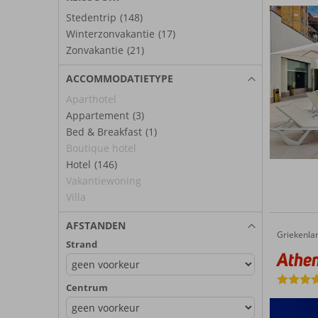
Stedentrip
(148)
Winterzonvakantie
(17)
Zonvakantie
(21)
ACCOMMODATIETYPE
Aparthotel
Appartement
(3)
Bed & Breakfast
(1)
Boutique hotel
Hotel
(146)
Vakantiewoning
Villa
AFSTANDEN
Griekenla
Athens Tiare Hotel
Home
Strand
Athen
Centrum