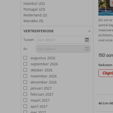
Istanbul
(32)
Portugal
(23)
Nederland
(2)
Zin om er 
Marokko
(9)
aantal dag
meevoeren
VERTREKPERIODE
architect
Tussen
snel onze
En
150 aan
augustus 2026
september 2026
Gekozen 
oktober 2026
Citytr
november 2026
december 2026
januari 2027
februari 2027
maart 2027
46 t/m 6
april 2027
mei 2027