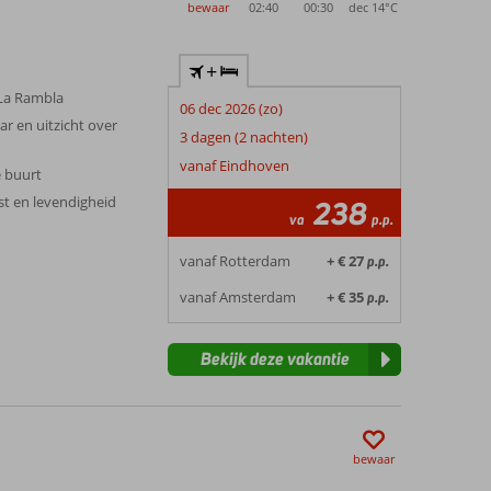
bewaar
02:40
00:30
dec 14°
C
+
j La Rambla
06 dec 2026 (zo)
r en uitzicht over
3 dagen (2 nachten)
vanaf Eindhoven
e buurt
st en levendigheid
238
va
p.p.
vanaf Rotterdam
+ € 27
p.p.
vanaf Amsterdam
+ € 35
p.p.
Bekijk deze vakantie
bewaar