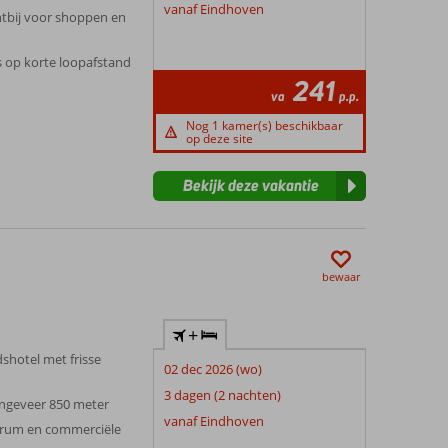
vanaf Eindhoven
htbij voor shoppen en
 op korte loopafstand
241
va
p.p.
Nog 1 kamer(s) beschikbaar
op deze site
Bekijk deze vakantie
bewaar
+
shotel met frisse
02 dec 2026 (wo)
3 dagen (2 nachten)
ngeveer 850 meter
vanaf Eindhoven
trum en commerciële