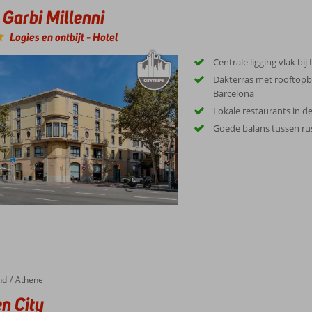
 Garbi Millenni
Logies en ontbijt
-
Hotel
Centrale ligging vlak bi
Dakterras met rooftopba
Barcelona
Lokale restaurants in d
Goede balans tussen ru
nd
City
Athene
n City