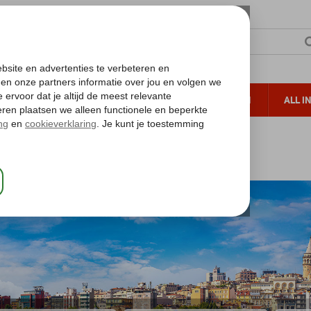
TERZON
ZONVAKANTIES
VERRE REIZEN
ALL I
ueltoeslag
Gratis annuleren*
tytrips