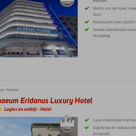
meteen
Metro om de hoek: makk
door
Restaurant met uitzich
Goede uitvalsbasis voor
shopping
nd
Athene
aeum Eridanus Luxury Hotel
Logies en ontbijt
-
Hotel
Luxe stadshotel met bo
Dakterras en restaurant
Acropolis