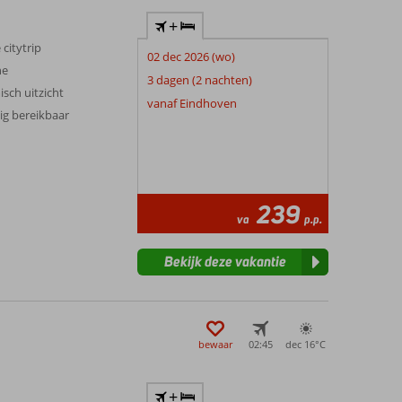
+
 citytrip
02 dec 2026 (wo)
ne
3 dagen (2 nachten)
sch uitzicht
vanaf Eindhoven
ig bereikbaar
239
va
p.p.
Bekijk deze vakantie
bewaar
02:45
dec 16°
C
+