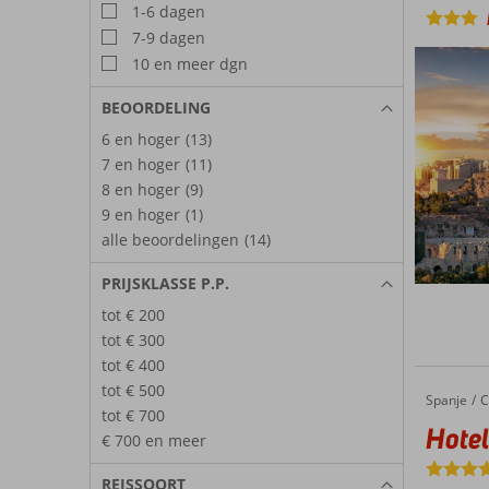
1-6 dagen
7-9 dagen
10 en meer dgn
BEOORDELING
6 en hoger
(13)
7 en hoger
(11)
8 en hoger
(9)
9 en hoger
(1)
alle beoordelingen
(14)
PRIJSKLASSE P.P.
tot € 200
tot € 300
tot € 400
tot € 500
Spanje
Hotel Vi
Home
C
tot € 700
Hotel
€ 700 en meer
REISSOORT