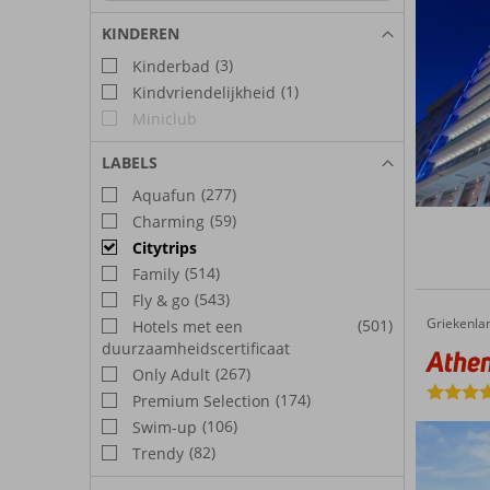
KINDEREN
(3)
Kinderbad
(1)
Kindvriendelijkheid
Miniclub
LABELS
(277)
Aquafun
(59)
Charming
Citytrips
(514)
Family
(543)
Fly & go
Griekenla
Athenaeum Eridanus Luxury Hotel
Home
(501)
Hotels met een
duurzaamheidscertificaat
Athen
(267)
Only Adult
(174)
Premium Selection
(106)
Swim-up
(82)
Trendy