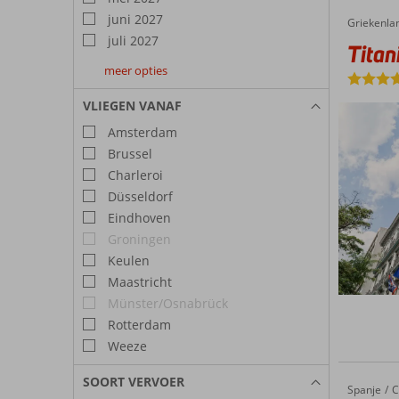
juni 2027
Griekenla
Titania Hotel
Home
juli 2027
Titan
meer opties
augustus
september
oktober
2027
2027
2027
VLIEGEN VANAF
Amsterdam
Brussel
Charleroi
Düsseldorf
Eindhoven
Groningen
Keulen
Maastricht
Münster/Osnabrück
Rotterdam
Weeze
SOORT VERVOER
Spanje
Hotel Ga
Home
C