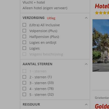
Vlucht + hotel
Hotel
Alleen hotel (eigen vervoer)
VERZORGING
Uitleg
(Ultra) All Inclusive
Volpension (Plus)
Halfpension (Plus)
Logies en ontbijt
Logies
Volgens beschrijving
AANTAL STERREN
1 - sterren
(1)
2 - sterren
(33)
3 - sterren
(78)
4 - sterren
(32)
5 - sterren
Griekenla
Golden 
Home
REISDUUR
Golde