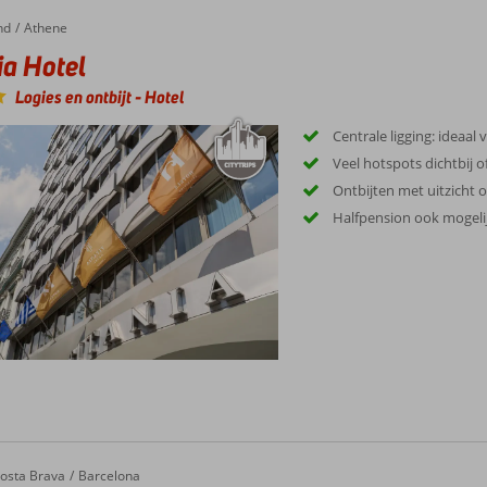
nd
Athene
ia Hotel
Logies en ontbijt
-
Hotel
Centrale ligging: ideaal
Veel hotspots dichtbij o
Ontbijten met uitzicht 
Halfpension ook mogeli
rbi Millenni
osta Brava
Barcelona