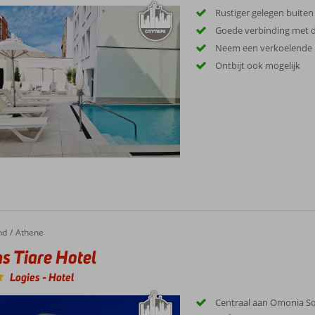
Rustiger gelegen buite
Goede verbinding met d
Neem een verkoelende 
Ontbijt ook mogelijk
nd
Athene
s Tiare Hotel
Logies
-
Hotel
Centraal aan Omonia Squ