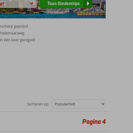
Toon Stedentrips
rscherp geprijsd
 helemaal weg
 in één keer geregeld
Sorteren op:
Pagina 4