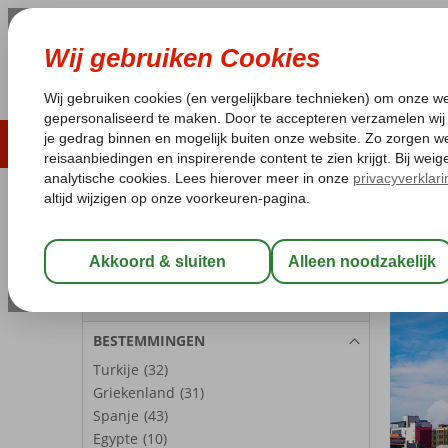
ZOMER 2026
LAST MINUTES
WIN
Pakketgarantie
Laagsteprijsgarantie*
Geen f
REISGEZELSCHAP
Home
Ci
Kamer 1:
2 Personen
Wijzig Reisgezelschap
BESTEMMINGEN
Turkije
(32)
Griekenland
(31)
Spanje
(43)
Egypte
(10)