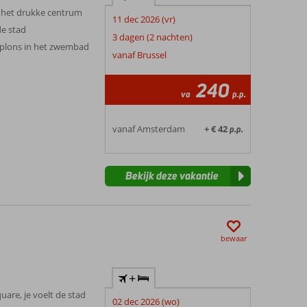
n het drukke centrum
11 dec 2026 (vr)
e stad
3 dagen (2 nachten)
plons in het zwembad
vanaf Brussel
240
va
p.p.
vanaf Amsterdam
+ € 42
p.p.
Bekijk deze vakantie
bewaar
+
are, je voelt de stad
02 dec 2026 (wo)