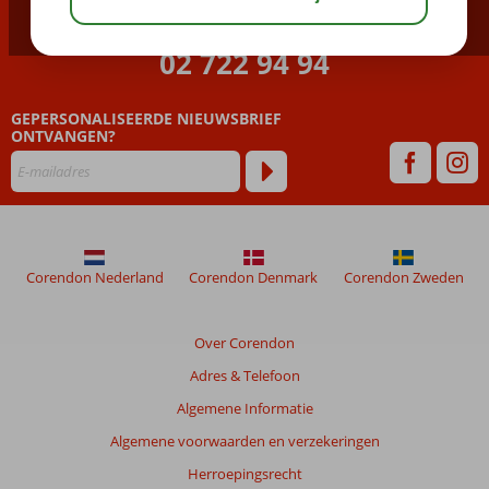
BEL NU ONS CONTACT CENTER
02 722 94 94
GEPERSONALISEERDE NIEUWSBRIEF
ONTVANGEN?
Corendon Nederland
Corendon Denmark
Corendon Zweden
Over Corendon
Adres & Telefoon
Algemene Informatie
Algemene voorwaarden en verzekeringen
Herroepingsrecht