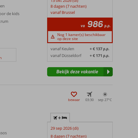
13 okt 2026 (di)
nen
8 dagen (7 nachten)
vanaf Brussel
oor de kids
ntrum
986
va
p.p.
Nog 1 kamer(s) beschikbaar
op deze site
vanaf Keulen
+ € 137
p.p.
vanaf Düsseldorf
+ € 171
p.p.
n
Bekijk deze vakantie
bewaar
03:30
sep 27°
C
+
29 sep 2026 (di)
ssos
8 dagen (7 nachten)