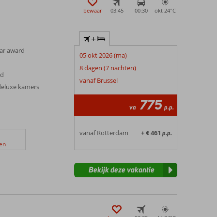
bewaar
03:45
00:30
okt 24°
C
+
ear award
05 okt 2026 (ma)
8 dagen (7 nachten)
ad
vanaf Brussel
deluxe kamers
775
va
p.p.
vanaf Rotterdam
+ € 461
p.p.
en
Bekijk deze vakantie