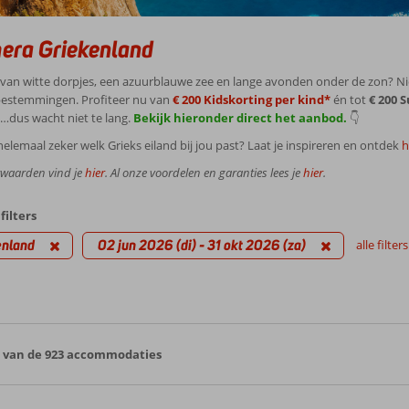
era Griekenland
van witte dorpjes, een azuurblauwe zee en lange avonden onder de zon? Niet
estemmingen. Profiteer nu van
€ 200 Kidskorting per kind*
én tot
€ 200 
l…dus wacht niet te lang.
Bekijk hieronder direct het aanbod.
👇
helemaal zeker welk Grieks eiland bij jou past? Laat je inspireren en ontdek
h
rwaarden vind je
hier
. Al onze voordelen en garanties lees je
hier
.
filters
enland
02 jun 2026 (di) - 31 okt 2026 (za)
alle filter
0 van de 923 accommodaties