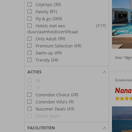
(30)
Citytrips
(81)
Family
(260)
Fly & go
(117)
Hotels met een
duurzaamheidscertificaat
(90)
Only Adult
(68)
Premium Selection
(49)
Swim-up
Voor “Alge
(24)
Trendy
ACTIES
Griekenla
Nana Go
Home
16
17
Nana
(28)
Corendon Choice
(9)
Corendon Villa's
(43)
Nazomer Deals
Outlet Deals
FACILITEITEN