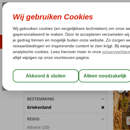
ZOMER 2026
LAST MINUTES
WIN
Pakketgarantie
Laagsteprijsgarantie*
Geen f
REISGEZELSCHAP
Kamer 1:
2 Personen
Wijzig Reisgezelschap
BESTEMMING
Griekenland
REGIO
Athene
(20)