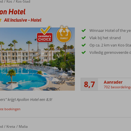
nd
Kos
Kos-Stad
on Hotel
All Inclusive
-
Hotel
Winnaar Hotel of the y
Vlak bij het strand
Op ca. 2 km van Kos-St
Volledig gerenoveerde 
8,7
Aanrader
702 beoordeling
rs” krijgt Apollon Hotel een 8,9!
nte boekingen
nd
Aparthotel
Kreta
Malia