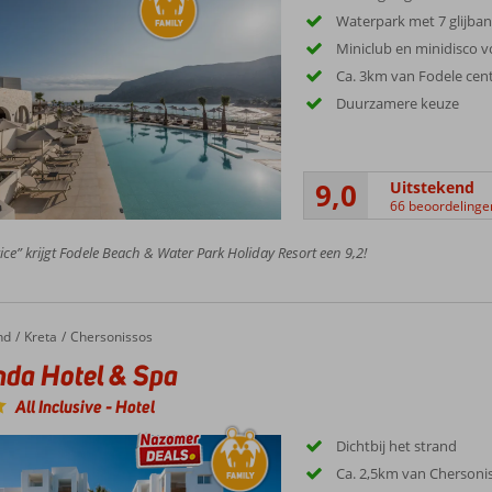
Waterpark met 7 glijba
Miniclub en minidisco v
Ca. 3km van Fodele ce
Duurzamere keuze
9,0
Uitstekend
66 beoordelinge
ice” krijgt Fodele Beach & Water Park Holiday Resort een 9,2!
nd
Kreta
Chersonissos
da Hotel & Spa
All Inclusive
-
Hotel
Dichtbij het strand
Ca. 2,5km van Chersoni