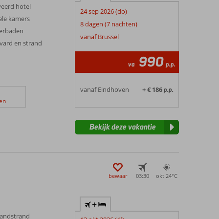
veerd hotel
24 sep 2026 (do)
ele kamers
8 dagen (7 nachten)
derbaden
vanaf Brussel
evard en strand
990
va
p.p.
vanaf Eindhoven
+ € 186
p.p.
en
Bekijk deze vakantie
bewaar
03:30
okt 24°
C
+
zandstrand