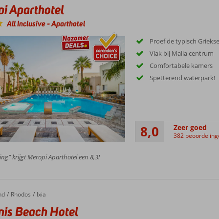
i Aparthotel
All Inclusive
-
Aparthotel
Proef de typisch Griekse
Vlak bij Malia centrum
Comfortabele kamers
Spetterend waterpark!
8,0
Zeer goed
382 beoordeling
ing” krijgt Meropi Aparthotel een 8,3!
nd
 Beach Hotel
Rhodos
Ixia
is Beach Hotel