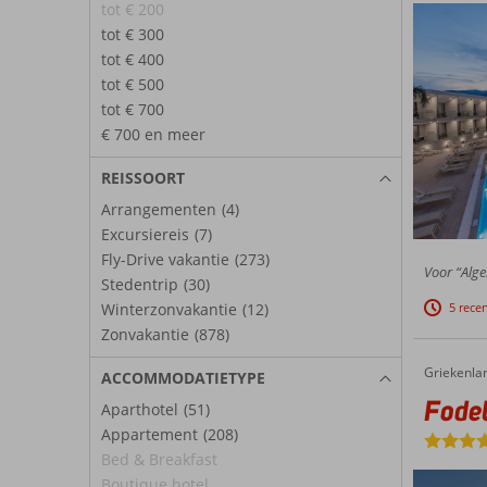
tot € 200
tot € 300
tot € 400
tot € 500
tot € 700
€ 700 en meer
REISSOORT
Arrangementen
(4)
Excursiereis
(7)
Fly-Drive vakantie
(273)
Voor “Alge
Stedentrip
(30)
5 rece
Winterzonvakantie
(12)
Zonvakantie
(878)
Griekenla
Fodele Beach & Water Park Holiday Resort
Home
ACCOMMODATIETYPE
Fodel
Aparthotel
(51)
Appartement
(208)
Bed & Breakfast
Boutique hotel