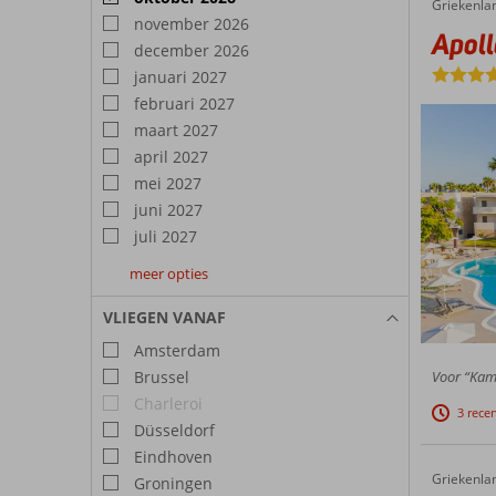
Griekenla
Apollon Hotel
Home
november 2026
Apoll
december 2026
januari 2027
februari 2027
maart 2027
april 2027
mei 2027
juni 2027
juli 2027
meer opties
augustus
september
oktober
2027
2027
2027
VLIEGEN VANAF
Amsterdam
Brussel
Voor “Kame
Charleroi
3 rece
Düsseldorf
Eindhoven
Griekenla
Meropi 
Home
Groningen