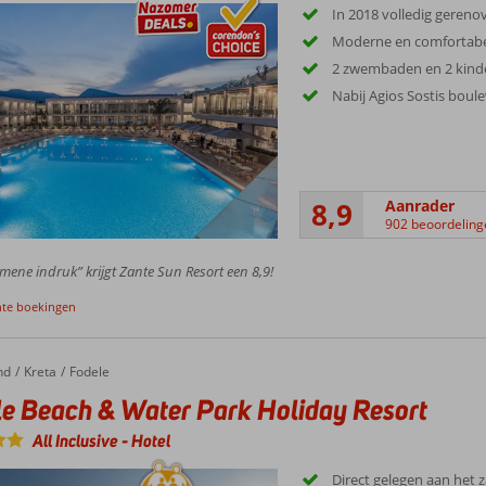
In 2018 volledig gereno
Moderne en comfortab
2 zwembaden en 2 kin
Nabij Agios Sostis boul
8,9
Aanrader
902 beoordeling
mene indruk” krijgt Zante Sun Resort een 8,9!
nte boekingen
nd
Kreta
Fodele
e Beach & Water Park Holiday Resort
All Inclusive
-
Hotel
Direct gelegen aan het 