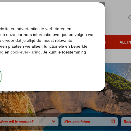
TERZON
ZONVAKANTIES
VERRE REIZEN
ALL I
ueltoeslag
Gratis annuleren*