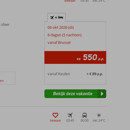
bewaar
03:30
okt 24°
C
+
 sfeer
06 okt 2026 (di)
6 dagen (5 nachten)
vanaf Brussel
550
va
p.p.
vanaf Keulen
+ € 89
p.p.
en
Bekijk deze vakantie
bewaar
03:45
00:30
okt 24°
C