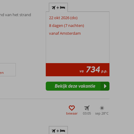
+
and van het strand
22 okt 2026 (do)
8 dagen (7 nachten)
vanaf Amsterdam
734
va
p.p.
en
Bekijk deze vakantie
bewaar
03:05
sep 28°
C
+