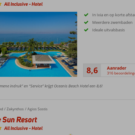
All Inclusive
-
Hotel
In Ixia en op korte afst
Meerdere zwembaden
Ideale uitvalsbasis
8,6
Aanrader
316 beoordeling
mene indruk” en “Service” krijgt Oceanis Beach Hotel een 8,6!
nd
Zakynthos
Agios Sostis
 Sun Resort
All Inclusive
-
Hotel