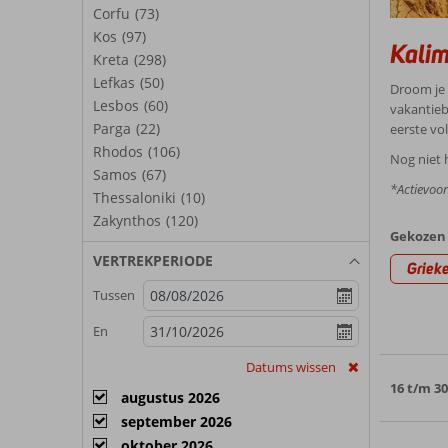
Corfu
(73)
Kos
(97)
Kalim
Kreta
(298)
Lefkas
(50)
Droom je 
Lesbos
(60)
vakantieb
Parga
(22)
eerste vo
Rhodos
(106)
Nog niet 
Samos
(67)
*Actievoo
Thessaloniki
(10)
Zakynthos
(120)
Gekozen 
VERTREKPERIODE
Griek
Tussen
En
Datums wissen
16 t/m 3
augustus 2026
september 2026
oktober 2026