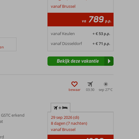
vanaf Brussel
789
va
p.p.
vanaf Keulen
+ € 53
p.p.
vanaf Düsseldorf
+ € 71
p.p.
en
Bekijk deze vakantie
bewaar
03:30
sep 27°
C
+
 GSTC erkend
29 sep 2026 (di)
at
8 dagen (7 nachten)
vanaf Brussel
erd