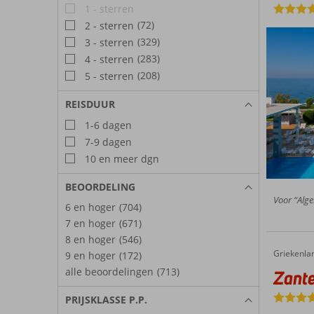
1 - sterren
(72)
2 - sterren
(329)
3 - sterren
(283)
4 - sterren
(208)
5 - sterren
REISDUUR
1-6 dagen
7-9 dagen
10 en meer dgn
BEOORDELING
Voor “Alge
6 en hoger
(704)
7 en hoger
(671)
8 en hoger
(546)
Griekenla
Zante Sun Resort
Home
9 en hoger
(172)
alle beoordelingen
(713)
Zante
PRIJSKLASSE P.P.