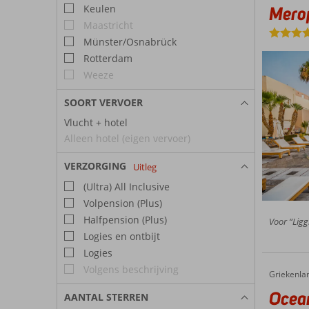
Keulen
Merop
Maastricht
Münster/Osnabrück
Rotterdam
Weeze
SOORT VERVOER
Vlucht + hotel
Alleen hotel (eigen vervoer)
VERZORGING
Uitleg
(Ultra) All Inclusive
Volpension (Plus)
Halfpension (Plus)
Voor “Ligg
Logies en ontbijt
Logies
Volgens beschrijving
Griekenla
Oceanis
Home
Ocean
AANTAL STERREN