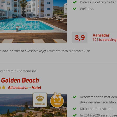
Diverse sportfaciliteiten
Wellness
8,9
Aanrader
194 beoordeling
mene indruk” en “Service” krijgt Arminda Hotel & Spa een 8,9!
nd
lden Beach
Kreta
Chersonissos
 Golden Beach
All Inclusive
-
Hotel
Accommodatie met een
duurzaamheidscertifica
Direct aan het strand
In 2019/2020 gerenove