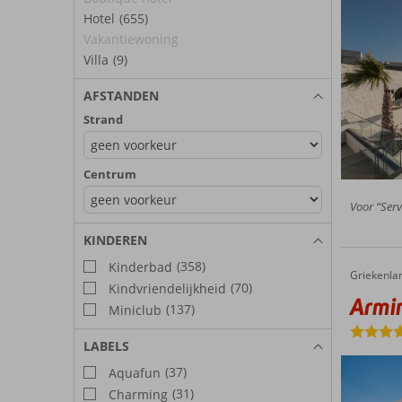
Hotel
(655)
Vakantiewoning
Villa
(9)
AFSTANDEN
Strand
Centrum
Voor “Serv
KINDEREN
(358)
Kinderbad
Griekenla
Arminda Hotel & Spa
Home
(70)
Kindvriendelijkheid
Armin
(137)
Miniclub
LABELS
(37)
Aquafun
(31)
Charming