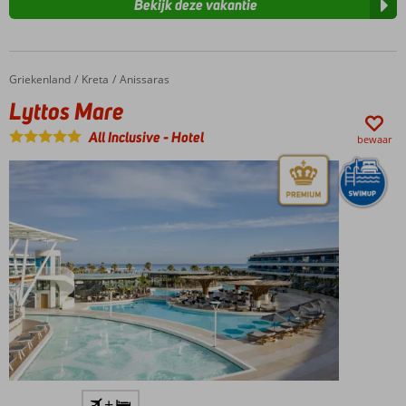
Bekijk deze vakantie
Griekenland
Lyttos Mare
Home
Kreta
Anissaras
Lyttos Mare
All Inclusive
-
Hotel
bewaar
Accommodatie met een
+