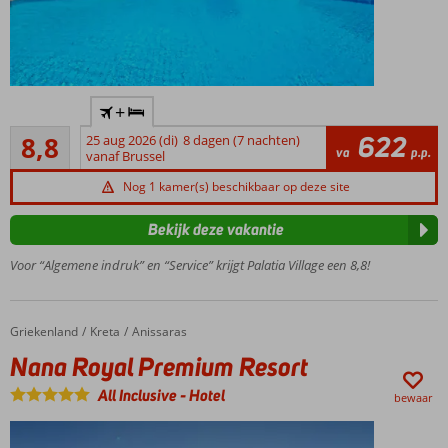
Kleinschalig
+
appartementencomplex
Aanrader
622
8,8
25 aug 2026 (di)
8 dagen (7 nachten)
Op ca. 500m
100
va
p.p.
vanaf Brussel
van
beoordelingen
Chersonissos
Nog 1 kamer(s) beschikbaar op deze site
Een heerlijk
zwembad
Bekijk deze vakantie
met
Voor “Algemene indruk” en “Service” krijgt Palatia Village een 8,8!
zonneterras
Ontbijt
ook
mogelijk
Griekenland
Nana Royal Premium Resort
Home
Kreta
Anissaras
Nana Royal Premium Resort
All Inclusive
-
Hotel
bewaar