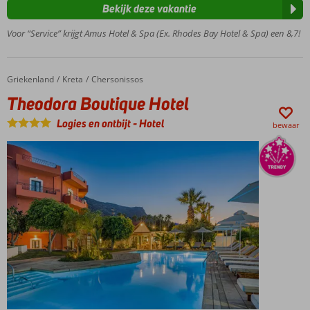
Bekijk deze vakantie
uitzicht
over zee
Voor “Service” krijgt Amus Hotel & Spa (Ex. Rhodes Bay Hotel & Spa) een 8,7!
Verblijf in
suite of
bungalow
Griekenland
Theodora Boutique Hotel
Home
Kreta
Chersonissos
Entertainment
Theodora Boutique Hotel
voor jong en
oud
Logies en ontbijt
-
Hotel
bewaar