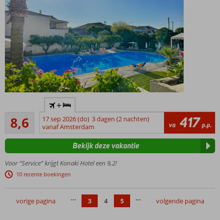
Uniek en
+
kleinschalig
Aanrader
All
417
8,6
17 sep 2026 (do)
3 dagen (2 nachten)
813
va
p.p.
Inclusive
vanaf Amsterdam
beoordelingen
hotel
Bekijk deze vakantie
Omgeven
door een
Voor “Service” krijgt Konaki Hotel een 9,2!
prachtige
10 recente boekingen
tuin
Op
…
…
loopafstand
vorige pagina
3
4
5
volgende pagina
van het
strand en