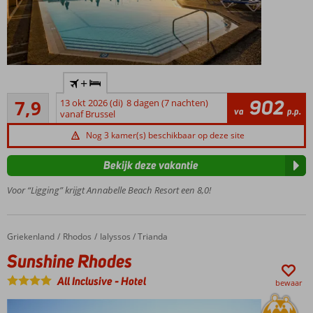
Direct
+
aan
Goed
het
902
7,9
13 okt 2026 (di)
8 dagen (7 nachten)
56
va
p.p.
strand
vanaf Brussel
beoordelingen
Heerlijk
Nog 3 kamer(s) beschikbaar op deze site
familieresort
Een
Bekijk deze vakantie
Spa
Voor “Ligging” krijgt Annabelle Beach Resort een 8,0!
Center
Slechts 2km
van
Chersonissos
Griekenland
Sunshine Rhodes
Home
Rhodos
Ialyssos / Trianda
Sunshine Rhodes
All Inclusive
-
Hotel
bewaar