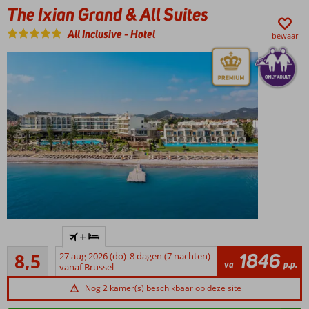
The Ixian Grand & All Suites
privéstrand
All Inclusive
-
Hotel
bewaar
Only
+
Adult:
Aanrader
minimale
1846
8,5
27 aug 2026 (do)
8 dagen (7 nachten)
42
va
p.p.
leeftijd
vanaf Brussel
beoordelingen
18 jaar
Nog 2 kamer(s) beschikbaar op deze site
Direct