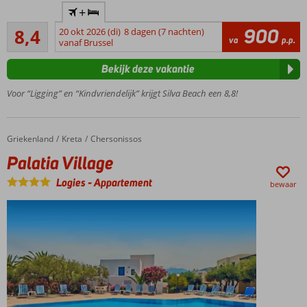
Op
+
loopafstand
Zeer goed
van strand
900
8,4
20 okt 2026 (di)
8 dagen (7 nachten)
88
va
p.p.
en
vanaf Brussel
beoordelingen
Chersonissos
Bekijk deze vakantie
Een
Wellness
Voor “Ligging” en “Kindvriendelijk” krijgt Silva Beach een 8,8!
Center
2
Zwembaden
Griekenland
Palatia Village
Home
Kreta
Chersonissos
Palatia Village
Logies
-
Appartement
bewaar