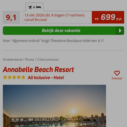
Op ca. 250
+
meter van
Uitstekend
Star Beach
699
9,1
13 okt 2026 (di)
8 dagen (7 nachten)
232
va
p.p.
Waterpark
vanaf Brussel
beoordelingen
Centrum
Bekijk deze vakantie
Chersonissos
op
Voor “Algemene indruk” krijgt Theodora Boutique Hotel een 9,1!
loopafstand
Gedeeltelijk
gerenoveerd!
Griekenland
Annabelle Beach Resort
Home
Kreta
Chersonissos
Vriendelijke
Annabelle Beach Resort
hoteleigenaar
All Inclusive
-
Hotel
bewaar