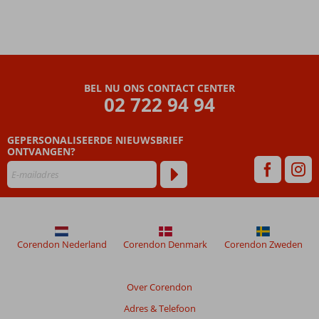
boulevard
Gerund
door
gastvrije
Griekse
BEL NU ONS CONTACT CENTER
familie
02 722 94 94
Even
weg
van
GEPERSONALISEERDE NIEUWSBRIEF
de
ONTVANGEN?
massa
Corendon Nederland
Corendon Denmark
Corendon Zweden
Over Corendon
Adres & Telefoon