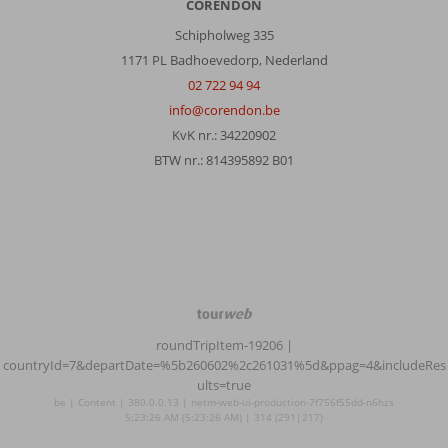
CORENDON
Schipholweg 335
1171 PL Badhoevedorp, Nederland
02 722 94 94
info@corendon.be
KvK nr.: 34220902
BTW nr.: 814395892 B01
TourWeb
©
roundTripItem-19206
|
NetMatch
countryId=7&departDate=%5b260602%2c261031%5d&ppag=4&includeRes
ults=true
be | Content | 380.0.0.13 | netm-web-ui-production-7f756f55dd-n6hzs
5:23:26 AM (5:23:26 AM) | 314 (291|217)