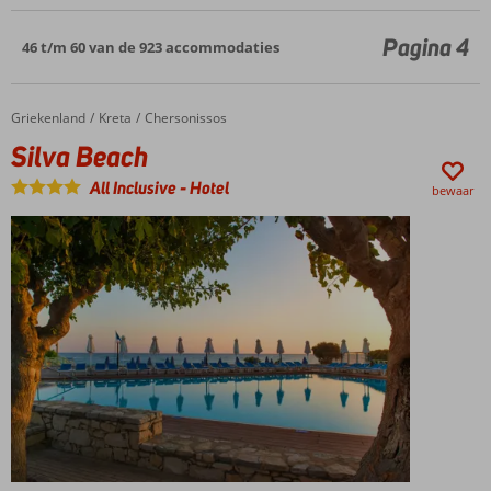
Pagina 4
46 t/m 60 van de 923 accommodaties
Griekenland
Silva Beach
Home
Kreta
Chersonissos
Silva Beach
All Inclusive
-
Hotel
bewaar