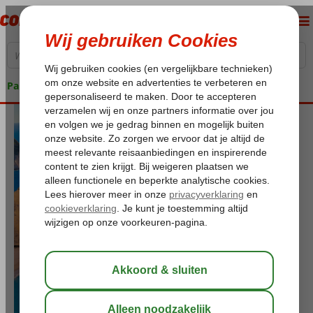
Pakketgarantie
Toon vakanties