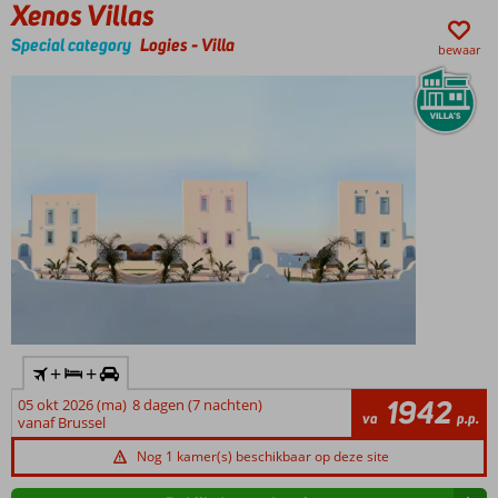
Xenos Villas
met
glijbaan
Special category
Logies
-
Villa
bewaar
Wel 4 à-la-
carterestaurants!
+
+
1942
05 okt 2026 (ma)
8 dagen (7 nachten)
va
p.p.
vanaf Brussel
Nog 1 kamer(s) beschikbaar op deze site