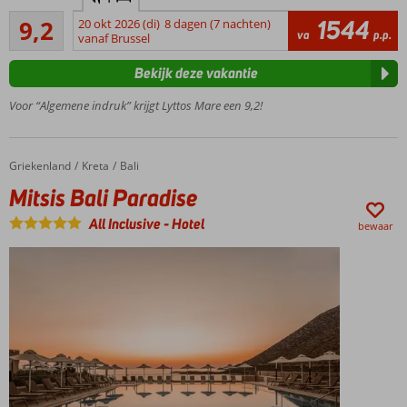
GSTC erkend
Uitstekend
duurzaamheidscertificaat
1544
9,2
20 okt 2026 (di)
8 dagen (7 nachten)
52
va
p.p.
vanaf Brussel
Gloednieuw
beoordelingen
luxe 5-
Bekijk deze vakantie
sterrenhotel
Aan het
Voor “Algemene indruk” krijgt Lyttos Mare een 9,2!
privé
zandstrand
4 restaurants
Griekenland
Mitsis Bali Paradise
Home
Kreta
Bali
& 3 bars;
Mitsis Bali Paradise
volop keuze
uit culinaire
All Inclusive
-
Hotel
bewaar
hoogstandjes
Ook
(familie)kamers
met privé
zwembad
boekbaar
Halfpension
of All
Inclusive
mogelijk