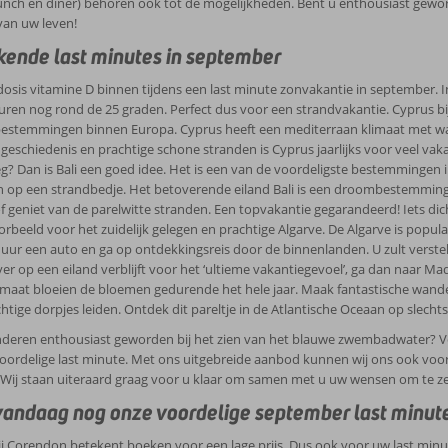
 lunch en diner) behoren ook tot de mogelijkheden. Bent u enthousiast gewo
van uw leven!
kende last minutes in september
 dosis vitamine D binnen tijdens een last minute zonvakantie in september.
ren nog rond de 25 graden. Perfect dus voor een strandvakantie. Cyprus b
estemmingen binnen Europa. Cyprus heeft een mediterraan klimaat met warm
geschiedenis en prachtige schone stranden is Cyprus jaarlijks voor veel vak
g? Dan is Bali een goed idee. Het is een van de voordeligste bestemmingen 
n op een strandbedje. Het betoverende eiland Bali is een droombestemmin
f geniet van de parelwitte stranden. Een topvakantie gegarandeerd! Iets dich
oorbeeld voor het zuidelijk gelegen en prachtige Algarve. De Algarve is popu
 Huur een auto en ga op ontdekkingsreis door de binnenlanden. U zult verste
ever op een eiland verblijft voor het ‘ultieme vakantiegevoel’, ga dan naar 
maat bloeien de bloemen gedurende het hele jaar. Maak fantastische wand
htige dorpjes leiden. Ontdek dit pareltje in de Atlantische Oceaan op slechts
inderen enthousiast geworden bij het zien van het blauwe zwembadwater? Voe
oordelige last minute. Met ons uitgebreide aanbod kunnen wij ons ook voorst
Wij staan uiteraard graag voor u klaar om samen met u uw wensen om te ze
andaag nog onze voordelige september last minut
j Corendon betekent boeken voor een lage prijs. Dus ook voor uw last minute