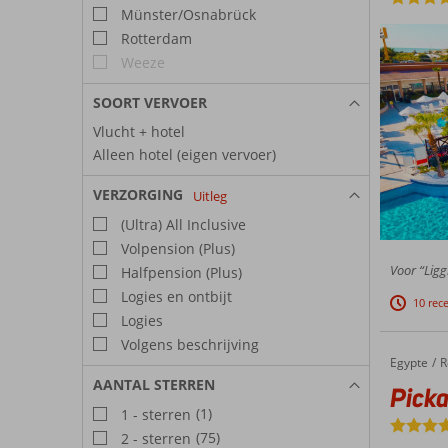
Münster/Osnabrück
Rotterdam
Weeze
SOORT VERVOER
Vlucht + hotel
Alleen hotel (eigen vervoer)
VERZORGING
Uitleg
(Ultra) All Inclusive
Volpension (Plus)
Voor “Ligg
Halfpension (Plus)
Logies en ontbijt
10 rec
Logies
Volgens beschrijving
Egypte
Pickalbatros Jungle Aqua Park Resort – Neverland
Home
R
AANTAL STERREN
Picka
(1)
1 - sterren
(75)
2 - sterren