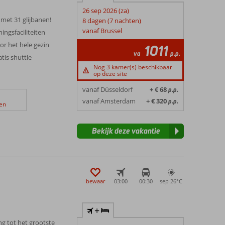
26 sep 2026 (za)
 met 31 glijbanen!
8 dagen (7 nachten)
vanaf Brussel
ingsfaciliteiten
r het hele gezin
1011
va
p.p.
tis shuttle
Nog 3 kamer(s) beschikbaar
op deze site
vanaf Düsseldorf
+ € 68
p.p.
vanaf Amsterdam
+ € 320
p.p.
en
Bekijk deze vakantie
bewaar
03:00
00:30
sep 26°
C
+
g tot het grootste