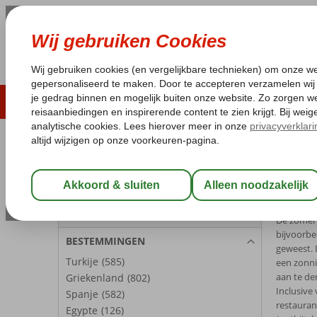
ZOMER 2026
LAST MINUTES
WIN
Pakketgarantie
Laagsteprijsgarantie*
Geen f
REISGEZELSCHAP
Home
La
Kamer 1:
2 Personen
Last 
Wijzig Reisgezelschap
De zomerv
bijvoorbe
BESTEMMINGEN
geweest. 
Turkije
(585)
een zonni
aan te den
Griekenland
(802)
Inclusive
Spanje
(582)
restauran
Egypte
(126)