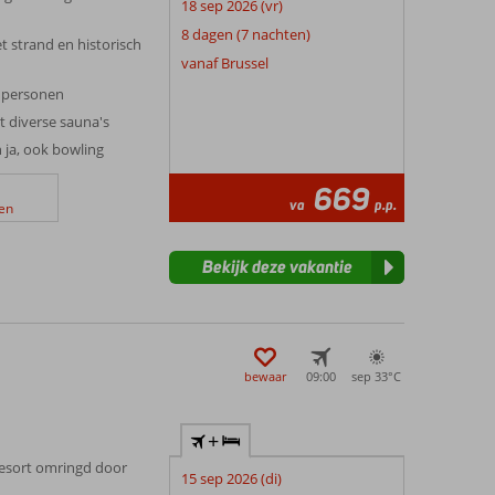
18 sep 2026 (vr)
8 dagen (7 nachten)
t strand en historisch
vanaf Brussel
6 personen
t diverse sauna's
 ja, ook bowling
669
va
p.p.
en
Bekijk deze vakantie
bewaar
09:00
sep 33°
C
+
esort omringd door
15 sep 2026 (di)