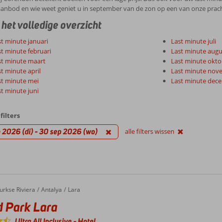
aanbod en wie weet geniet u in september van de zon op een van onze pra
 het volledige overzicht
t minute januari
Last minute juli
t minute februari
Last minute augu
st minute maart
Last minute okto
t minute april
Last minute nov
st minute mei
Last minute dec
t minute juni
filters
 2026 (di) - 30 sep 2026 (wo)
alle filters wissen
ark Lara
urkse Riviera
Antalya
Lara
 Park Lara
Ultra All Inclusive
-
Hotel