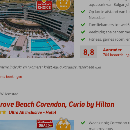
aquapark van Bulgarije!
Op korte afstand van he
Nessebar
Familiekamers tot wel 
Veelzijdig spa center me
Fitness, games room, en
8,8
Aanrader
704 beoordeling
mene indruk” en “Kamers” krijgt Aqua Paradise Resort een 8,8!
ente boekingen
e Beach Corendon, Curio by Hilton
Willemstad
ove Beach Corendon, Curio by Hilton
Ultra All Inclusive
-
Hotel
Waanzinnig Corendon r
mangrovebos