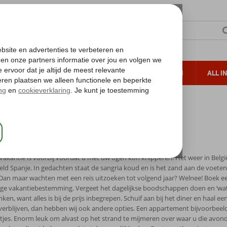
TERZON
ZONVAKANTIES
VERRE REIZEN
ALL I
ueltoeslag
Gratis annuleren*
st minute september 2026
minute september 2026
akantie is voorbij voordat u met uw ogen kon knipperen. Het weer in België
eld Spanje. In gedachten staat de sangria koud en is het zand aan de voete
Dan maar wachten met een reis uitzoeken tot volgend jaar? Welnee! Boek een
ge vakantiebestemming. Vergeet het dagelijkse boodschappen doen en ‘wat 
ken, want alles is bij de prijs inbegrepen. Schuif aan bij het diner en haal een
 verblijven, dan hebben wij ook andere opties. Een appartement bijvoorbeeld,
tjes. Enorm leuk om alvast op het strand te mijmeren over waar u die avond 