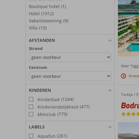
Boutique hotel
(1)
Hotel
(1912)
Vakantiewoning
(9)
Villa
(19)
AFSTANDEN
Strand
Voor “Ligg
Centrum
16 rec
KINDEREN
Turkije
Bodrum Holiday Resort
Home
E
(1244)
Kinderbad
Bodr
(477)
Kindvriendelijkheid
(779)
Miniclub
LABELS
(261)
Aquafun