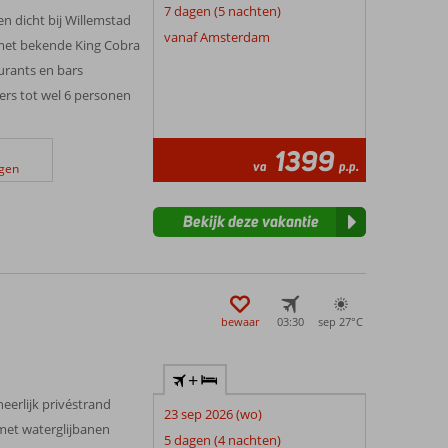
7 dagen (5 nachten)
en dicht bij Willemstad
vanaf Amsterdam
met bekende King Cobra
aurants en bars
ers tot wel 6 personen
1399
va
p.p.
ngen
Bekijk deze vakantie
bewaar
03:30
sep 27°
C
+
eerlijk privéstrand
23 sep 2026 (wo)
et waterglijbanen
5 dagen (4 nachten)