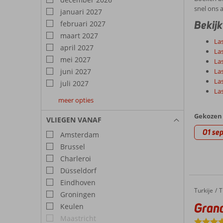
snel ons 
januari 2027
Bekijk
februari 2027
maart 2027
Las
april 2027
Las
mei 2027
La
juni 2027
Las
La
juli 2027
Las
meer opties
augustus
september
oktober
2027
2027
2027
Gekozen 
VLIEGEN VANAF
01 sep
Amsterdam
Brussel
Charleroi
Düsseldorf
Eindhoven
Turkije
Grand P
Home
T
Groningen
Grand
Keulen
Maastricht