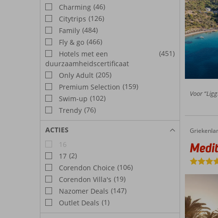
(46)
Charming
(126)
Citytrips
(484)
Family
(466)
Fly & go
(451)
Hotels met een
duurzaamheidscertificaat
(205)
Only Adult
(159)
Premium Selection
Voor “Ligg
(102)
Swim-up
(76)
Trendy
ACTIES
Griekenla
Mediter
Home
16
Medit
(2)
17
(106)
Corendon Choice
(19)
Corendon Villa's
(147)
Nazomer Deals
(1)
Outlet Deals