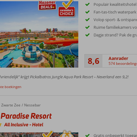
Populair kwaliteitshotel
Fan-tas-tisch waterpark
Volop sport- & ontspann
Ruime familiekamers voo
Dagje strand? Pak de gra
8,6
Aanrader
574 beoordeling
vriendelijk” krijgt Pickalbatros Jungle Aqua Park Resort – Neverland een 9,2!
nte boekingen
Zwarte Zee
Nessebar
Paradise Resort
All Inclusive
-
Hotel
Gratis onbeperkt toegan