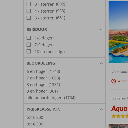
(602)
3 - sterren
(953)
4 - sterren
(681)
5 - sterren
REISDUUR
1-6 dagen
7-9 dagen
10 en meer dgn
BEOORDELING
6 en hoger
(1748)
Voor “Kind
7 en hoger
(1683)
4 rece
8 en hoger
(1331)
9 en hoger
(361)
alle beoordelingen
(1764)
Bulgarije
Aqua Paradise Resort
Home
Aqua 
PRIJSKLASSE P.P.
tot € 200
tot € 300