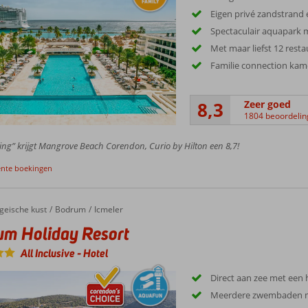
Eigen privé zandstrand 
Spectaculair aquapark 
Met maar liefst 12 rest
Familie connection kam
8,3
Zeer goed
1804 beoordeli
ing” krijgt Mangrove Beach Corendon, Curio by Hilton een 8,7!
ente boekingen
geische kust
Bodrum
Icmeler
um Holiday Resort
All Inclusive
-
Hotel
Direct aan zee met een h
Meerdere zwembaden m