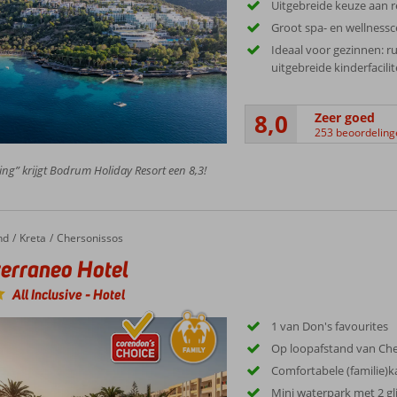
Uitgebreide keuze aan r
Groot spa- en wellness
Ideaal voor gezinnen: r
uitgebreide kinderfacilit
8,0
Zeer goed
253 beoordeling
ing” krijgt Bodrum Holiday Resort een 8,3!
nd
raneo Hotel
Kreta
Chersonissos
erraneo Hotel
All Inclusive
-
Hotel
1 van Don's favourites
Op loopafstand van Che
Comfortabele (familie)
Mini waterpark met 2 gl