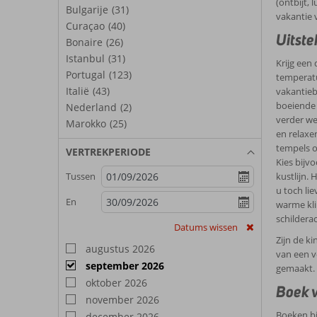
(ontbijt,
Bulgarije
(31)
vakantie 
Curaçao
(40)
Uitste
Bonaire
(26)
Istanbul
(31)
Krijg een
Portugal
(123)
temperatu
Italië
(43)
vakantieb
boeiende 
Nederland
(2)
verder we
Marokko
(25)
en relaxe
tempels o
VERTREKPERIODE
Kies bijv
kustlijn.
Tussen
u toch li
En
warme kli
schilderac
Datums wissen
Zijn de k
augustus 2026
van een v
september 2026
gemaakt. 
oktober 2026
Boek v
november 2026
Boeken bi
december 2026