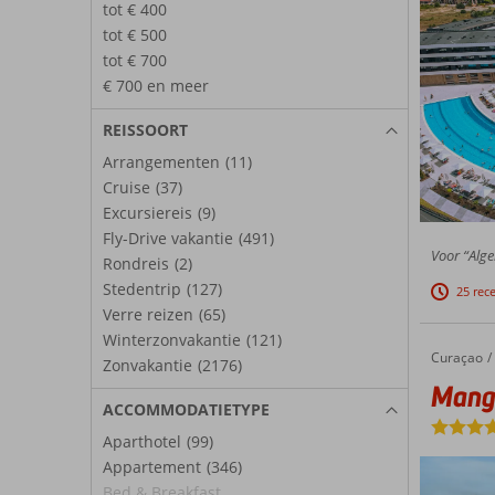
tot € 400
tot € 500
tot € 700
€ 700 en meer
REISSOORT
Arrangementen
(11)
Cruise
(37)
Excursiereis
(9)
Fly-Drive vakantie
(491)
Voor “Alge
Rondreis
(2)
Stedentrip
(127)
25 rec
Verre reizen
(65)
Winterzonvakantie
(121)
Curaçao
Mangrov
Home
Zonvakantie
(2176)
Mangr
ACCOMMODATIETYPE
Aparthotel
(99)
Appartement
(346)
Bed & Breakfast