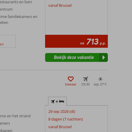
estaurants en bars
vanaf Brussel
centrum
uime familiekamers en
eiten
713
va
p.p.
en
Bekijk deze vakantie
bewaar
03:30
sep 27°
C
+
29 sep 2026 (di)
rso en het strand
8 dagen (7 nachten)
kamers
vanaf Brussel
ijbanen