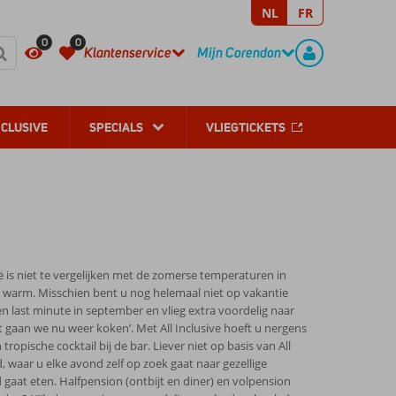
NL
FR
REGISTREER
CONTACT
0
0
Klantenservice
Mijn Corendon
NCLUSIVE
SPECIALS
VLIEGTICKETS
 is niet te vergelijken met de zomerse temperaturen in
n warm. Misschien bent u nog helemaal niet op vakantie
 last minute in september en vlieg extra voordelig naar
gaan we nu weer koken’. Met All Inclusive hoeft u nergens
 tropische cocktail bij de bar. Liever niet op basis van All
 waar u elke avond zelf op zoek gaat naar gezellige
gaat eten. Halfpension (ontbijt en diner) en volpension