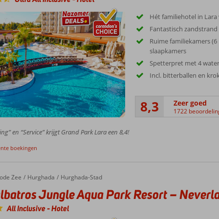
Hét familiehotel in Lara
Fantastisch zandstrand
Ruime familiekamers (6 
slaapkamers
Spetterpret met 4 water
Incl. bitterballen en kro
8,3
Zeer goed
1722 beoordeli
ing” en “Service” krijgt Grand Park Lara een 8,4!
ente boekingen
ode Zee
Hurghada
Hurghada-Stad
lbatros Jungle Aqua Park Resort – Neverl
All Inclusive
-
Hotel