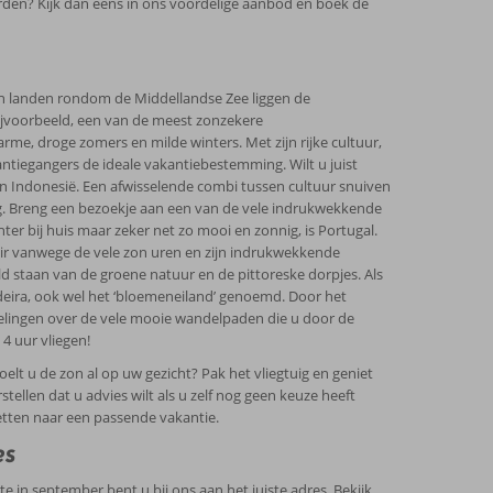
rden? Kijk dan eens in ons voordelige aanbod en boek de
 In landen rondom de Middellandse Zee liggen de
ijvoorbeeld, een van de meest zonzekere
e, droge zomers en milde winters. Met zijn rijke cultuur,
antiegangers de ideale vakantiebestemming. Wilt u juist
in Indonesië. Een afwisselende combi tussen cultuur snuiven
g. Breng een bezoekje aan een van de vele indrukwekkende
ter bij huis maar zeker net zo mooi en zonnig, is Portugal.
lair vanwege de vele zon uren en zijn indrukwekkende
ld staan van de groene natuur en de pittoreske dorpjes. Als
Madeira, ook wel het ‘bloemeneiland’ genoemd. Door het
elingen over de vele mooie wandelpaden die u door de
 4 uur vliegen!
lt u de zon al op uw gezicht? Pak het vliegtuig en geniet
ellen dat u advies wilt als u zelf nog geen keuze heeft
tten naar een passende vakantie.
es
 in september bent u bij ons aan het juiste adres. Bekijk