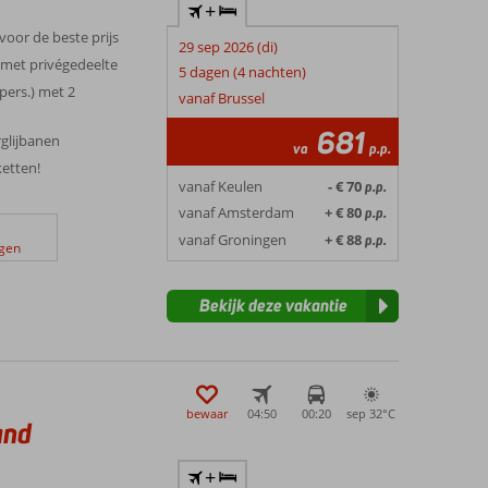
+
 voor de beste prijs
29 sep 2026 (di)
 met privégedeelte
5 dagen (4 nachten)
pers.) met 2
vanaf Brussel
681
glijbanen
va
p.p.
ketten!
vanaf Keulen
- € 70
p.p.
vanaf Amsterdam
+ € 80
p.p.
vanaf Groningen
+ € 88
p.p.
ngen
Bekijk deze vakantie
bewaar
04:50
00:20
sep 32°
C
and
+