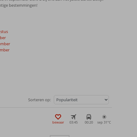
chtige bestemmingen!
stus
ber
ember
ember
Sorteren op:
bewaar
03:45
00:20
sep 31°
C