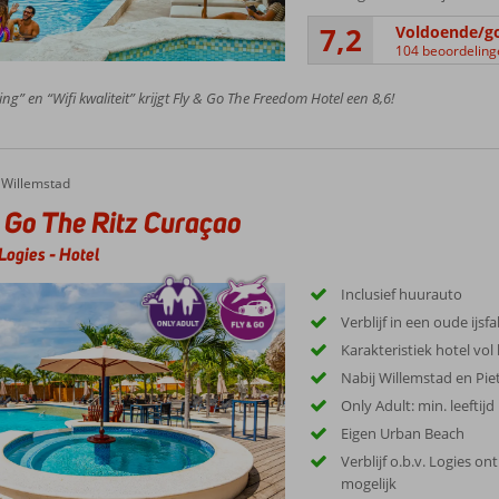
7,2
Voldoende/g
104 beoordeling
ing” en “Wifi kwaliteit” krijgt Fly & Go The Freedom Hotel een 8,6!
Willemstad
 Go The Ritz Curaçao
Logies
-
Hotel
Inclusief huurauto
Verblijf in een oude ijsfa
Karakteristiek hotel vol 
Nabij Willemstad en Pi
Only Adult: min. leeftijd
Eigen Urban Beach
Verblijf o.b.v. Logies on
mogelijk