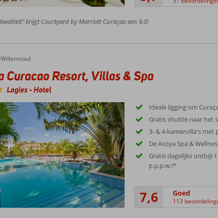
51 beoordelinge
 kwaliteit” krijgt Courtyard by Marriott Curaçao een 9,0!
Willemstad
 Curacao Resort, Villas & Spa
Logies
-
Hotel
Ideale ligging om Curaç
Gratis shuttle naar het
3- & 4-kamervilla's me
De Acoya Spa & Wellness
Gratis dagelijks ontbijt t
p.p.p.w.!*
7,6
Goed
113 beoordeling