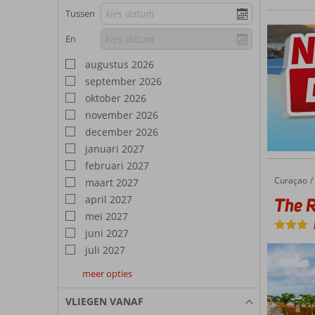
Tussen
En
augustus 2026
september 2026
oktober 2026
november 2026
december 2026
januari 2027
februari 2027
Curaçao
The Ritz Curaçao
Home
maart 2027
april 2027
The R
mei 2027
juni 2027
juli 2027
meer opties
augustus
september
oktober
2027
2027
2027
VLIEGEN VANAF