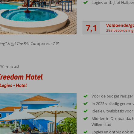
Logies ontbijt of Halfp
7,1
Voldoende/g
288 beoordeling
ing” krijgt The Ritz Curaçao een 7,9!
Willemstad
Freedom Hotel
Logies
-
Hotel
Voor de budget reiziger
In 2025 volledig gereno
Ideale uitvalsbasis voo
Midden in Otrobanda, he
Willemstad
Logies en ontbijt ook m