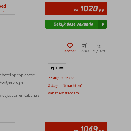
oed
1020
va
p.p.
en
Bekijk deze vakantie
bewaar
09:00
aug 32°
C
+
 hotel op toplocatie
22 aug 2026 (za)
Pontjesbrug en
8 dagen (6 nachten)
vanaf Amsterdam
t jacuzzi en cabana's
1049
va
p.p.