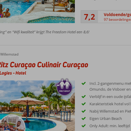
7,2
Voldoende/g
97 beoordelinge
ing” en “Wifi kwaliteit” krijgt The Freedom Hotel een 8,6!
Willemstad
itz Curaçao Culinair Curaçao
Logies
-
Hotel
Incl. 2-gangenmenu met
Omundo, de Visboer en 
Verblijf in een oude ijsfa
Karakteristiek hotel vol 
Nabij Willemstad en Pi
Eigen Urban Beach
Only Adult: min. leeftijd