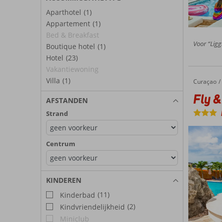
Aparthotel
(1)
Appartement
(1)
Bed & Breakfast
Voor “Ligg
Boutique hotel
(1)
Hotel
(23)
Vakantiewoning
Villa
(1)
Curaçao
Fly & Go The Ritz Curaçao
Home
Fly &
AFSTANDEN
Strand
Centrum
KINDEREN
(11)
Kinderbad
(2)
Kindvriendelijkheid
Miniclub