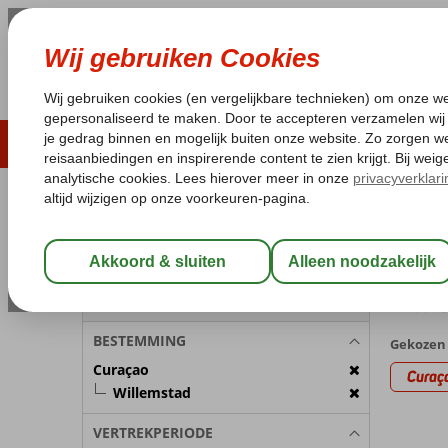
ZOMER 2026
LAST MINUTES
WIN
Pakketgarantie
Laagsteprijsgarantie*
Geen f
REISGEZELSCHAP
Home
Va
Kamer 1:
2 Personen
Last m
Wijzig Reisgezelschap
27 aanb
BESTEMMING
Gekozen 
Curaçao
Curaç
Willemstad
VERTREKPERIODE