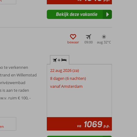
n
Bekijk deze vakantie
bewaar
09:00
aug 32°
C
+
ao te verkennen
22 aug 2026 (za)
 strand en Willemstad
8 dagen (6 nachten)
t privézwembad
vanaf Amsterdam
 is aan te raden
.w.v. ruim € 100, -
1069
va
p.p.
en