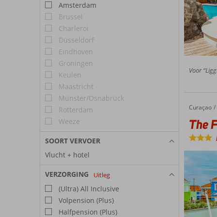
Amsterdam
Brussel
Charleroi
Düsseldorf
Eindhoven
Groningen
Voor “Ligg
Keulen
Maastricht
Münster/Osnabrück
Curaçao
The Freedom Hotel
Home
Rotterdam
The 
Weeze
SOORT VERVOER
Vlucht + hotel
VERZORGING
Uitleg
(Ultra) All Inclusive
Volpension (Plus)
Halfpension (Plus)