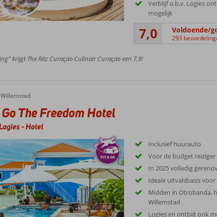
Verblijf o.b.v. Logies on
mogelijk
7,0
Voldoende/g
293 beoordeling
ing” krijgt The Ritz Curaçao Culinair Curaçao een 7,9!
Willemstad
 Go The Freedom Hotel
Logies
-
Hotel
Inclusief huurauto
Voor de budget reiziger
In 2025 volledig gereno
Ideale uitvalsbasis voo
Midden in Otrobanda, he
Willemstad
Logies en ontbijt ook m