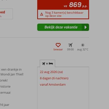
869
va
p.p.
oed
Nog 3 kamer(s) beschikbaar
op deze site
n
Bekijk deze vakantie
bewaar
09:00
aug 32°
C
+
 een drankje in
22 aug 2026 (za)
Mondi Jan Thiel!
8 dagen (6 nachten)
briek!
vanaf Amsterdam
historie
etermaai
 16 jaar