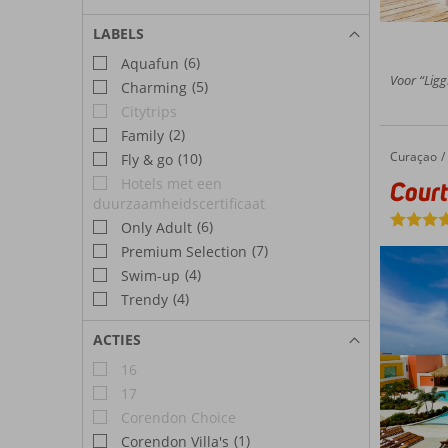
LABELS
(6)
Aquafun
Voor “Ligg
(5)
Charming
Citytrips
(2)
Family
Curaçao
Courtyard by Marriott Curaçao
Home
(10)
Fly & go
Hotels met een
Court
duurzaamheidscertificaat
(6)
Only Adult
(7)
Premium Selection
(4)
Swim-up
(4)
Trendy
ACTIES
16
17
Corendon Choice
(1)
Corendon Villa's