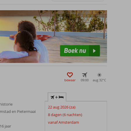
bewaar
09:00
aug 32°
C
+
historie
22 aug 2026 (za)
lemstad en Pietermaai
8 dagen (6 nachten)
vanaf Amsterdam
 16 jaar