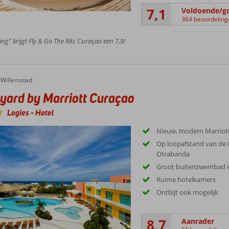
7,1
Voldoende/g
364 beoordeling
ing” krijgt Fly & Go The Ritz Curaçao een 7,9!
Willemstad
yard by Marriott Curaçao
Logies
-
Hotel
Nieuw, modern Marriott
Op loopafstand van de 
Otrabanda
Groot buitenzwembad me
Ruime hotelkamers
Ontbijt ook mogelijk
8,7
Aanrader