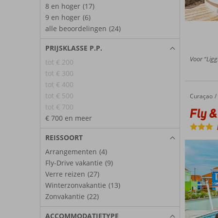
8 en hoger
(17)
9 en hoger
(6)
alle beoordelingen
(24)
PRIJSKLASSE P.P.
Voor “Ligg
tot € 200
tot € 300
tot € 400
tot € 500
Curaçao
Fly & Go The Freedom Hotel
Home
tot € 700
Fly &
€ 700 en meer
REISSOORT
Arrangementen
(4)
Fly-Drive vakantie
(9)
Verre reizen
(27)
Winterzonvakantie
(13)
Zonvakantie
(22)
ACCOMMODATIETYPE