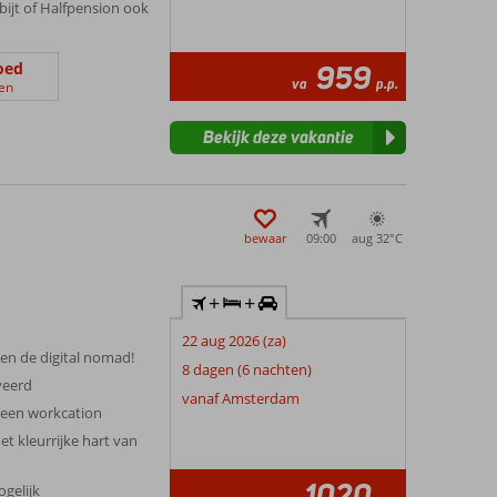
tbijt of Halfpension ook
oed
959
va
p.p.
en
Bekijk deze vakantie
bewaar
09:00
aug 32°
C
+
+
22 aug 2026 (za)
 en de digital nomad!
8 dagen (6 nachten)
veerd
vanaf Amsterdam
r een workcation
t kleurrijke hart van
1020
ogelijk