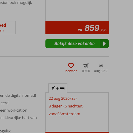
ension ook mogelijk
oed
859
va
p.p.
en
Bekijk deze vakantie
bewaar
09:00
aug 32°
C
+
 en de digital nomad!
22 aug 2026 (za)
veerd
8 dagen (6 nachten)
r een workcation
vanaf Amsterdam
t kleurrijke hart van
ogelijk