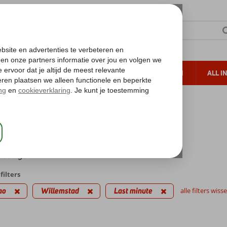
TERZON
ZONVAKANTIES
VERRE REIZEN
ALL I
ueltoeslag
Gratis annuleren*
kantie reizen
inute Willemstad
iedingen
filters
ao
Willemstad
Last minute
alle filters wiss