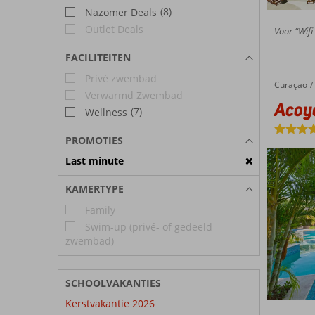
(8)
Nazomer Deals
Outlet Deals
Voor “Wifi
FACILITEITEN
Privé zwembad
Curaçao
Acoya Curacao Resort, Villas & Spa
Home
Verwarmd Zwembad
Acoya
(7)
Wellness
PROMOTIES
Last minute
KAMERTYPE
Family
Swim-up (privé- of gedeeld
zwembad)
SCHOOLVAKANTIES
Kerstvakantie 2026