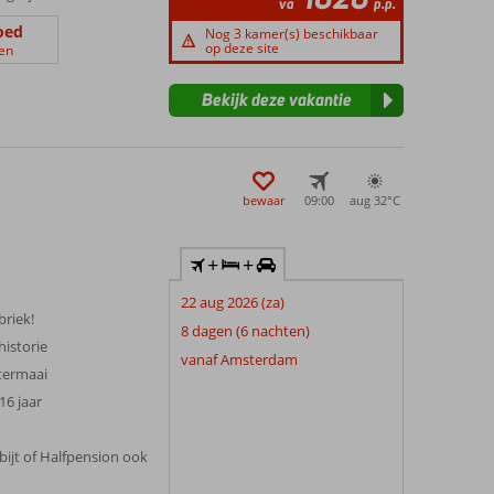
va
p.p.
oed
Nog 3 kamer(s) beschikbaar
op deze site
en
Bekijk deze vakantie
bewaar
09:00
aug 32°
C
+
+
22 aug 2026 (za)
briek!
8 dagen (6 nachten)
historie
vanaf Amsterdam
etermaai
 16 jaar
tbijt of Halfpension ook