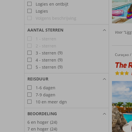
Logies en ontbijt
Logies
Volgens beschrijving
AANTAL STERREN
Voor “Ligg
1 - sterren
2 - sterren
(9)
3 - sterren
Curaçao
The Ritz Curaçao Culinair Curaçao
Home
(9)
4 - sterren
The R
(9)
5 - sterren
REISDUUR
1-6 dagen
7-9 dagen
10 en meer dgn
BEOORDELING
6 en hoger
(24)
7 en hoger
(24)