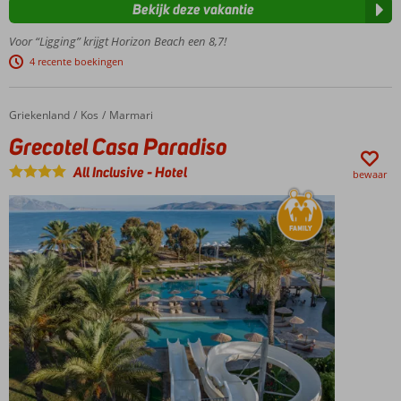
Meerdere
Bekijk deze vakantie
zwembaden
Voor “Ligging” krijgt Horizon Beach een 8,7!
Gerenoveerde
4 recente boekingen
kamers
Griekenland
Grecotel Casa Paradiso
Home
Kos
Marmari
Grecotel Casa Paradiso
All Inclusive
-
Hotel
bewaar