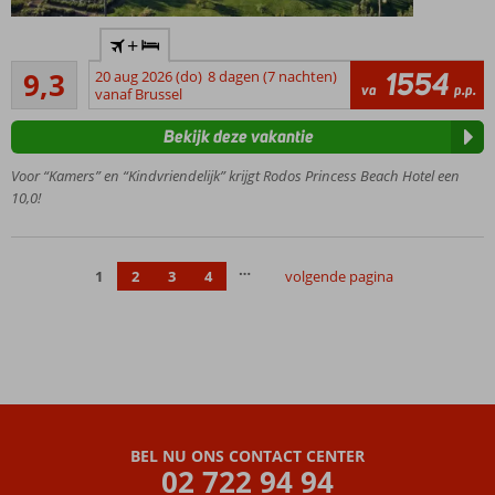
All
+
Inclusive
Uitstekend
genieten
1554
9,3
20 aug 2026 (do)
8 dagen (7 nachten)
3
va
p.p.
vanaf Brussel
Moderne
beoordelingen
en ruime
Bekijk deze vakantie
kamers
Vlak
Voor “Kamers” en “Kindvriendelijk” krijgt Rodos Princess Beach Hotel een
bij het
10,0!
strand
Veel
activiteiten
…
1
2
3
4
volgende pagina
voor de
kids
BEL NU ONS CONTACT CENTER
02 722 94 94