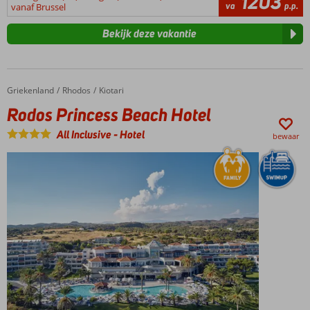
1203
va
p.p.
vanaf Brussel
Bekijk deze vakantie
Griekenland
Rodos Princess Beach Hotel
Home
Rhodos
Kiotari
Rodos Princess Beach Hotel
All Inclusive
-
Hotel
bewaar