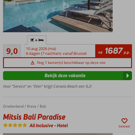
Ideaal
+
voor
Uitstekend
het
1687
9,0
10 aug 2026 (ma)
26
va
p.p.
hele
8 dagen (7 nachten)
vanaf Brussel
beoordelingen
gezin
Nog 1 kamer(s) beschikbaar op deze site
Centrale
ligging
Bekijk deze vakantie
in
Marmari
Voor “Service” en “Eten” krijgt Caravia Beach een 9,2!
Miniclub
voor
kids
Griekenland
Mitsis Bali Paradise
Home
Kreta
Bali
All
Mitsis Bali Paradise
Inclusive
concept
All Inclusive
-
Hotel
bewaar