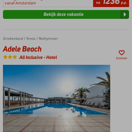
1236
va
p.p.
vanaf Amsterdam
Bekijk deze vakantie
Griekenland
Adele Beach
Home
Kreta
Rethymnon
Adele Beach
All Inclusive
-
Hotel
bewaar