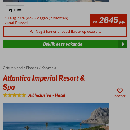
+
2645
13 aug 2026 (do)
8 dagen (7 nachten)
va
p.p.
vanaf Brussel
Nog 2 kamer(s) beschikbaar op deze site
Bekijk deze vakantie
Griekenland
Atlantica Imperial Resort & Spa
Home
Rhodos
Kolymbia
Atlantica Imperial Resort &
Spa
All Inclusive
-
Hotel
bewaar