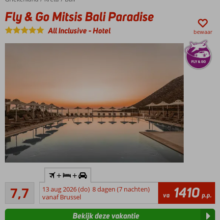
Meerdere
Fly & Go Mitsis Bali Paradise
gerenoveerde
kamers
All Inclusive
-
Hotel
bewaar
Onlangs
gerenoveerd
buffetrestaurant
Meerdere a-la-
carterestaurants
waaronder een
geheel nieuw
Italiaans
restaurant
Inclusief
+
+
huurauto
Goed
1410
7,7
13 aug 2026 (do)
8 dagen (7 nachten)
Op ca.
61
va
p.p.
vanaf Brussel
200
beoordelingen
meter
Bekijk deze vakantie
van