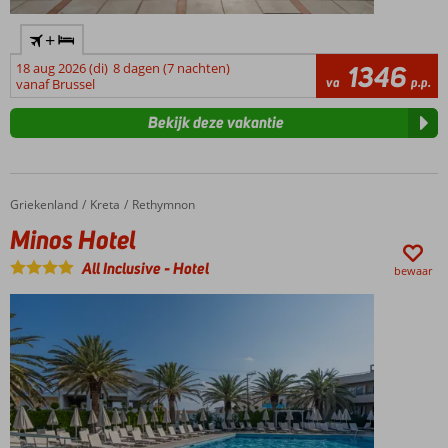
+
18 aug 2026 (di)
8 dagen (7 nachten)
1346
va
p.p.
vanaf Brussel
Bekijk deze vakantie
Griekenland
Minos Hotel
Home
Kreta
Rethymnon
Minos Hotel
All Inclusive
-
Hotel
bewaar