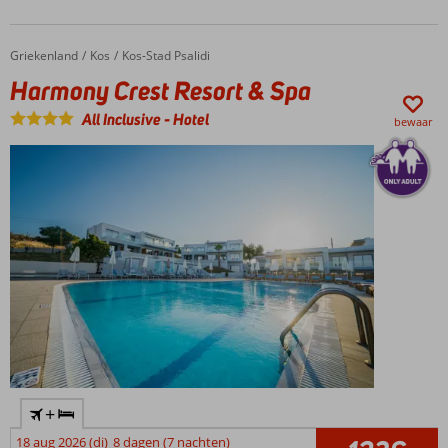
accommodatie
Griekenland
Harmony Crest Resort & Spa
Home
Kos
Kos-Stad Psalidi
Harmony Crest Resort & Spa
All Inclusive
-
Hotel
bewaar
+
18 aug 2026 (di)
8 dagen (7 nachten)