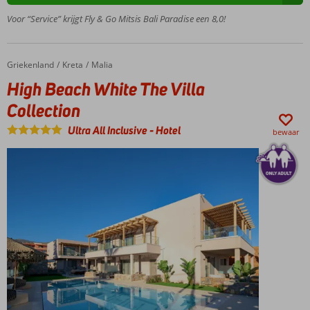
het
Voor “Service” krijgt Fly & Go Mitsis Bali Paradise een 8,0!
strand
Centrum
van Bali
Griekenland
High Beach White The Villa Collection
Home
Kreta
Malia
op ca. 1
High Beach White The Villa
kilometer
Meerdere
Collection
gerenoveerde
Ultra All Inclusive
-
Hotel
kamers
bewaar
Onlangs
gerenoveerd
buffetrestaurant
Meerdere a-la-
carterestaurants
waaronder een
geheel nieuw
Italiaans
restaurant