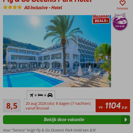
Verblijf
All Inclusive
-
Hotel
bewaar
op basis
van All
Inclusive
Inclusief
+
+
huurauto
Aanrader
1104
8,5
20 aug 2026 (do)
8 dagen (7 nachten)
Nabij
787
va
p.p.
vanaf Brussel
het
beoordelingen
strand
Bekijk deze vakantie
en
centrum
Voor “Service” krijgt Fly & Go Oceanis Park Hotel een 8,9!