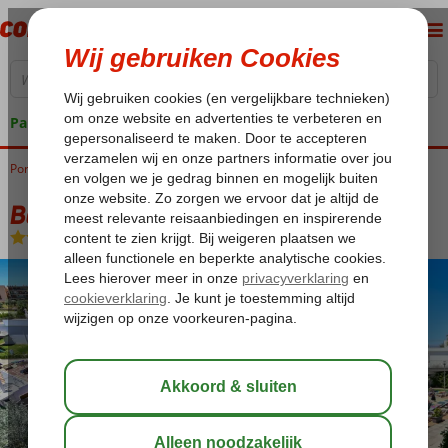
Pakketgarantie
Portugal
Home
Algarve
Gale
Bayside Salgados
Bayside Salgados
Logies
-
Appartement