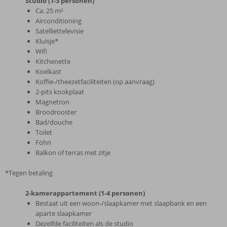
Studio (1-3 personen)
Ca. 25 m²
Airconditioning
Satelliettelevisie
Kluisje*
Wifi
Kitchenette
Koelkast
Koffie-/theezetfaciliteiten (op aanvraag)
2-pits kookplaat
Magnetron
Broodrooster
Bad/douche
Toilet
Föhn
Balkon of terras met zitje
*Tegen betaling
2-kamerappartement (1-4 personen)
Bestaat uit een woon-/slaapkamer met slaapbank en een
aparte slaapkamer
Dezelfde faciliteiten als de studio