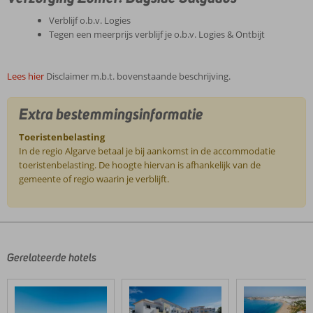
Verblijf o.b.v. Logies
Tegen een meerprijs verblijf je o.b.v. Logies & Ontbijt
Lees hier
Disclaimer m.b.t. bovenstaande beschrijving.
Extra bestemmingsinformatie
Toeristenbelasting
In de regio Algarve betaal je bij aankomst in de accommodatie
toeristenbelasting. De hoogte hiervan is afhankelijk van de
gemeente of regio waarin je verblijft.
De
beoordelingen
zijn
door
Gerelateerde hotels
onze
klanten
geschreven
na