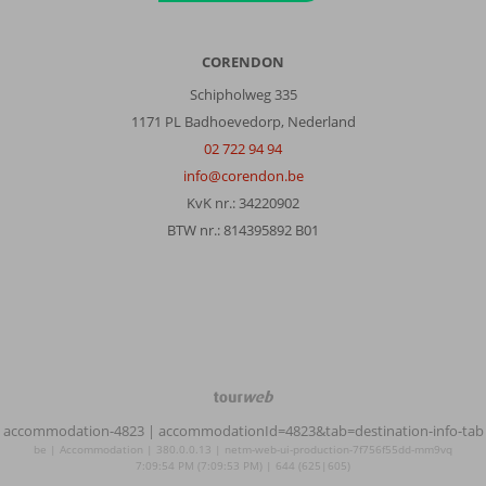
CORENDON
Schipholweg 335
1171 PL Badhoevedorp, Nederland
02 722 94 94
info@corendon.be
KvK nr.: 34220902
BTW nr.: 814395892 B01
TourWeb
©
accommodation-4823
| accommodationId=4823&tab=destination-info-tab
NetMatch
be | Accommodation | 380.0.0.13 | netm-web-ui-production-7f756f55dd-mm9vq
7:09:54 PM (7:09:53 PM) | 644 (625|605)