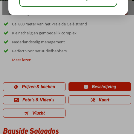
02:45
aug 32°
C
delen
bewaar
Ca. 800 meter van het Praia de Galé strand
Kleinschalig en gemoedelijk complex
Nederlandstalig management
Perfect voor natuurliefhebbers
Meer lezen
Prijzen & boeken
Beschrijving
Foto's & Video's
Kaart
Vlucht
Bayside Salgados