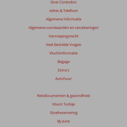
de
Over Corendon
getoonde
Adres & Telefoon
beoordelingen
te
Algemene Informatie
garanderen.
Algemene voorwaarden en verzekeringen
Meer
info
Herroepingsrecht
over
Veel Gestelde Vragen
onze
beoordelingen.
Vluchtinformatie
Bagage
Extra's
Autohuur
Reisdocumenten & gezondheid
Visum Turkije
Stoelreservering
By June