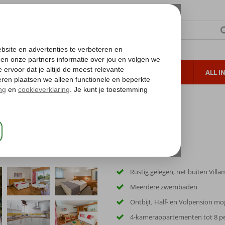
TERZON
ZONVAKANTIES
VERRE REIZEN
ALL I
ueltoeslag
Gratis annuleren*
Rustig gelegen, net buiten Vill
Meerdere zwembaden
Ontbijt, Half- en Volpension mog
4-kamerappartementen tot 8 p