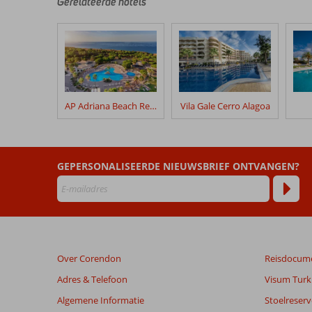
door
Gerelateerde hotels
onze
klanten
geschreven
na
hun
verblijf
in
AP Adriana Beach Resort
Vila Gale Cerro Alagoa
Pinhal
da
Marina
GEPERSONALISEERDE NIEUWSBRIEF ONTVANGEN?
Beoordelingen
die
ouder
zijn
dan
48
Over Corendon
Reisdocum
maanden
worden
Adres & Telefoon
Visum Turki
niet
Algemene Informatie
Stoelreserv
meer