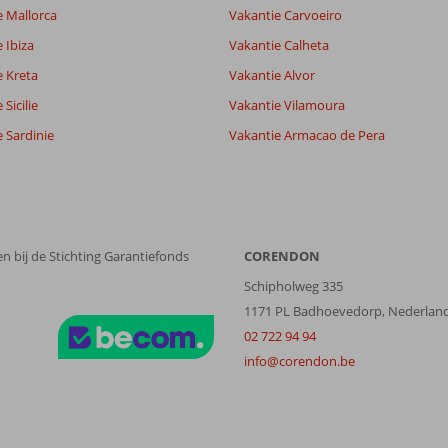
e Mallorca
Vakantie Carvoeiro
 Ibiza
Vakantie Calheta
e Kreta
Vakantie Alvor
Sicilie
Vakantie Vilamoura
 Sardinie
Vakantie Armacao de Pera
n bij de Stichting Garantiefonds
CORENDON
Schipholweg 335
1171 PL Badhoevedorp, Nederlan
02 722 94 94
info@corendon.be