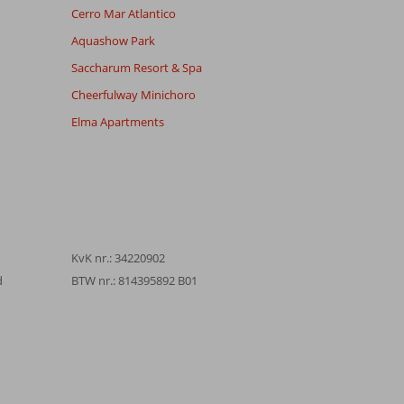
Cerro Mar Atlantico
Aquashow Park
Saccharum Resort & Spa
Cheerfulway Minichoro
Elma Apartments
KvK nr.: 34220902
d
BTW nr.: 814395892 B01