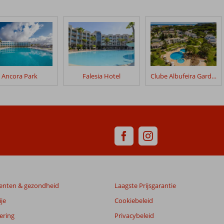
Ancora Park
Falesia Hotel
Clube Albufeira Garden Village
enten & gezondheid
Laagste Prijsgarantie
je
Cookiebeleid
ering
Privacybeleid