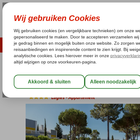
ZOMER 2026
LAST MINUTES
WIN
Pakketgarantie
Laagsteprijsgarantie*
Geen f
Portugal
Home
Algarve
Vilamoura
Pinhal da Marina
Pinhal da Marina
Logies
-
Appartement