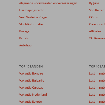
weergegeven
Algemene voorwaarden en verzekeringen
By June
om
Herroepingsrecht
Stip Reizen
de
relevantie
Veel Gestelde Vragen
GOfun
van
Vluchtinformatie
Corendon H
de
getoonde
Bagage
Affiliates
beoordelingen
Extra's
*Actievoor
te
garanderen.
Autohuur
Meer
info
over
onze
TOP 10 LANDEN
TOP 10 LA
beoordelingen.
Vakantie Bonaire
Last minut
Vakantie Bulgarije
Last minut
Vakantie Curacao
Last minute
Vakantie Nederland
Last minut
Vakantie Egypte
Last minut