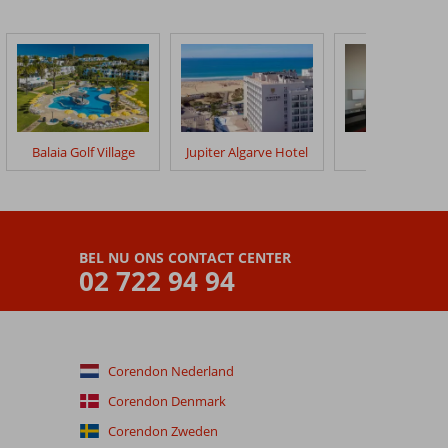
Balaia Golf Village
Jupiter Algarve Hotel
Vila Gale Lag
BEL NU ONS CONTACT CENTER
02 722 94 94
Corendon Nederland
Corendon Denmark
Corendon Zweden