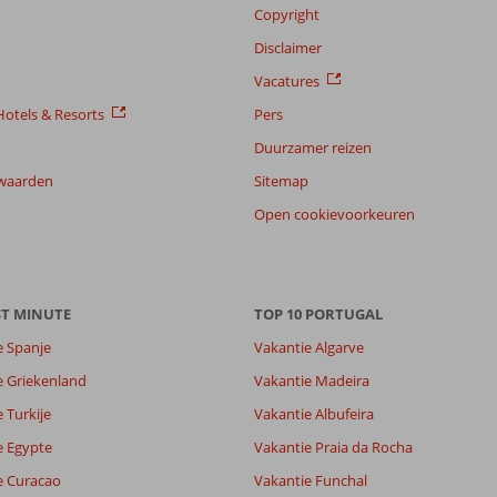
Copyright
Disclaimer
Vacatures
otels & Resorts
Pers
Duurzamer reizen
waarden
Sitemap
Open cookievoorkeuren
ST MINUTE
TOP 10 PORTUGAL
e Spanje
Vakantie Algarve
e Griekenland
Vakantie Madeira
 Turkije
Vakantie Albufeira
e Egypte
Vakantie Praia da Rocha
e Curacao
Vakantie Funchal