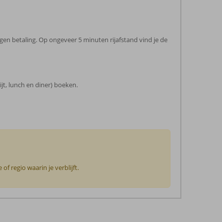
 tegen betaling. Op ongeveer 5 minuten rijafstand vind je de
ijt, lunch en diner) boeken.
f regio waarin je verblijft.