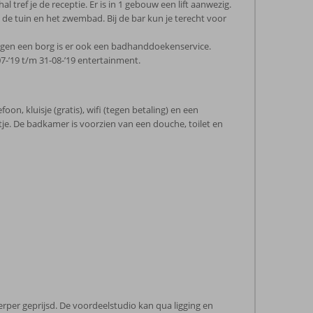
ref je de receptie. Er is in 1 gebouw een lift aanwezig.
p de tuin en het zwembad. Bij de bar kun je terecht voor
Tegen een borg is er ook een badhanddoekenservice.
-07-’19 t/m 31-08-’19 entertainment.
oon, kluisje (gratis), wifi (tegen betaling) en een
tje. De badkamer is voorzien van een douche, toilet en
erper geprijsd. De voordeelstudio kan qua ligging en