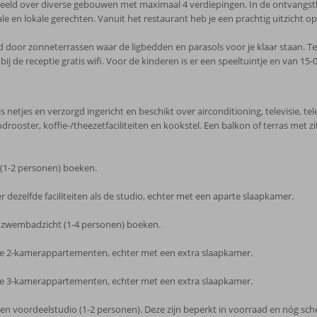
eeld over diverse gebouwen met maximaal 4 verdiepingen. In de ontvangsthal t
ale en lokale gerechten. Vanuit het restaurant heb je een prachtig uitzicht o
d door zonneterrassen waar de ligbedden en parasols voor je klaar staan. 
bij de receptie gratis wifi. Voor de kinderen is er een speeltuintje en van 15
 netjes en verzorgd ingericht en beschikt over airconditioning, televisie, telef
ooster, koffie-/theezetfaciliteiten en kookstel. Een balkon of terras met zi
(1-2 personen) boeken.
ezelfde faciliteiten als de studio, echter met een aparte slaapkamer.
 zwembadzicht (1-4 personen) boeken.
 de 2-kamerappartementen, echter met een extra slaapkamer.
 de 3-kamerappartementen, echter met een extra slaapkamer.
een voordeelstudio (1-2 personen). Deze zijn beperkt in voorraad en nóg sch