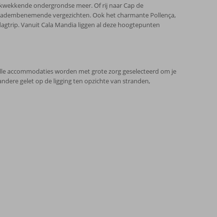
rukwekkende ondergrondse meer. Of rij naar Cap de
 op adembenemende vergezichten. Ook het charmante Pollença,
dagtrip. Vanuit Cala Mandia liggen al deze hoogtepunten
Alle accommodaties worden met grote zorg geselecteerd om je
andere gelet op de ligging ten opzichte van stranden,