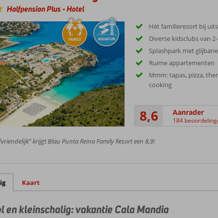
Halfpension Plus
-
Hotel
Hét familieresort bij uit
Diverse kidsclubs van 2-
Splashpark met glijban
Ruime appartementen
Mmm: tapas, pizza, th
cooking
8,6
Aanrader
184 beoordeling
vriendelijk” krijgt Blau Punta Reina Family Resort een 8,9!
ig
Kaart
l en kleinschalig: vakantie Cala Mandia