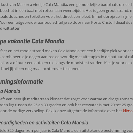
kust van Mallorca vind je Cala Mandia, een gemoedelijke badplaats op slecht
 beschut in een baai met rotsen aan weerszijden. Het is geen groot strand, m
n zoals douches en toiletten voelt het direct compleet. In het dorpje zelf zi
oor een uitgebreider aanbod schuif je zo door naar Porto Cristo. Ideaal dus a
 wilt zitten.
pe vakantie Cala Mandia
sfeer en het mooie strand maken Cala Mandia tot een heerlijke plek voor een
 combineer je je dagen aan zee eenvoudig met uitstapjes in de natuur of cul
llorca of huur een auto en rijd langs de mooiste stranden. Kies je voor een all
 hoef jij alleen nog maar achterover te leunen.
mingsinformatie
a Mandia
eft een heerlijk mediterraan klimaat dat zorgt voor warme en droge zomers
n ligt tussen de 25 en 30 graden en ook het zeewater is met 20 tot 25 gr
voor de nodige verkoeling. Bekijk onze uitgebreide informatie over het
klima
aardigheden en activiteiten Cala Mandia
ld 325 dagen zon per jaar is Cala Mandia een uitstekende bestemming voor 