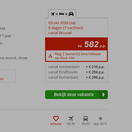
+
+
03 okt 2026 (za)
8 dagen (7 nachten)
stek
vanaf Brussel
17 jaar
582
en
va
p.p.
Nog 2 kamer(s) beschikbaar
ema avond, show
op deze site
vanaf Amsterdam
+ € 210
p.p.
vanaf Eindhoven
+ € 256
p.p.
vanaf Rotterdam
+ € 296
p.p.
en
Bekijk deze vakantie
bewaar
02:30
00:45
sep 26°
C