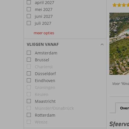
april 2027
mei 2027
juni 2027
juli 2027
meer opties
augustus
september
oktober
2027
2027
2027
VLIEGEN VANAF
Amsterdam
Brussel
Charleroi
Düsseldorf
Eindhoven
Voor “Kind
Groningen
Keulen
Maastricht
Münster/Osnabrück
Over
Rotterdam
Weeze
Sfeervo