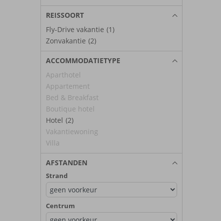
REISSOORT
Fly-Drive vakantie
(1)
Zonvakantie
(2)
ACCOMMODATIETYPE
Aparthotel
Appartement
Bed & Breakfast
Boutique hotel
Hotel
(2)
Vakantiewoning
Villa
AFSTANDEN
Strand
Centrum