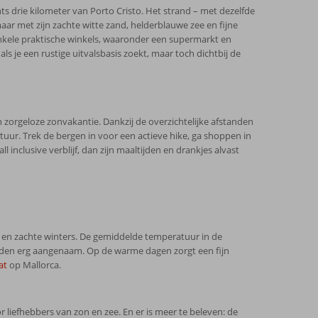
s drie kilometer van Porto Cristo. Het strand – met dezelfde
aar met zijn zachte witte zand, helderblauwe zee en fijne
jn enkele praktische winkels, waaronder een supermarkt en
ls je een rustige uitvalsbasis zoekt, maar toch dichtbij de
 zorgeloze zonvakantie. Dankzij de overzichtelijke afstanden
tuur. Trek de bergen in voor een actieve hike, ga shoppen in
 inclusive verblijf, dan zijn maaltijden en drankjes alvast
 en zachte winters. De gemiddelde temperatuur in de
aden erg aangenaam. Op de warme dagen zorgt een fijn
at
op Mallorca.
liefhebbers van zon en zee. En er is meer te beleven: de