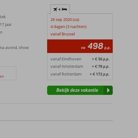
+
stek
26 sep 2026 (za)
17 jaar
4 dagen (3 nachten)
en
vanaf Brussel
498
ema avond, show
va
p.p.
vanaf Eindhoven
+ € 36
p.p.
vanaf Amsterdam
+ € 78
p.p.
vanaf Rotterdam
+ € 172
p.p.
en
Bekijk deze vakantie