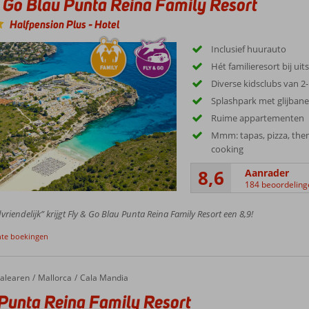
 Go Blau Punta Reina Family Resort
Halfpension Plus
-
Hotel
Inclusief huurauto
Hét familieresort bij uit
Diverse kidsclubs van 2-
Splashpark met glijban
Ruime appartementen
Mmm: tapas, pizza, th
cooking
8,6
Aanrader
184 beoordeling
vriendelijk” krijgt Fly & Go Blau Punta Reina Family Resort een 8,9!
nte boekingen
alearen
Mallorca
Cala Mandia
Punta Reina Family Resort