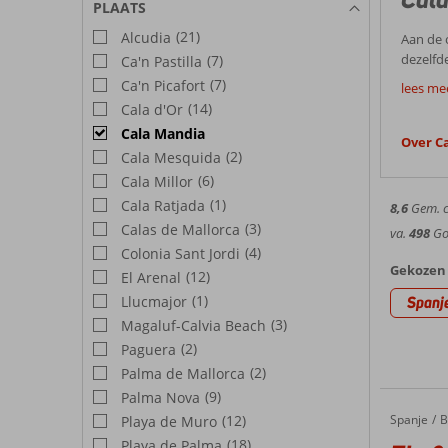
PLAATS
(21)
Alcudia
Aan de 
dezelfd
(7)
Ca'n Pastilla
Goed
zee en f
(7)
Ca'n Picafort
lees me
supermar
(14)
Cala d'Or
De rela
maar toc
Cala Mandia
afstand
Over C
Best
hike, ga
(2)
Cala Mesquida
maaltijd
(6)
Cala Millor
Weer 
(1)
Cala Ratjada
8,6
Gem. ci
Mallorc
(3)
Calas de Mallorca
va.
498
Goe
zomerma
(4)
Colonia Sant Jordi
Bezien
zeebrie
Gekozen 
(12)
El Arenal
Met gem
(1)
Llucmajor
Spanj
de grot
(3)
Magaluf-Calvia Beach
Hotel
Forment
(2)
Paguera
Pollenç
Bij Cor
(2)
Palma de Mallorca
hoogtep
geselect
(9)
Palma Nova
opzicht
(12)
Spanje
Fly & Go Blau Punta Reina Family Resort
Home
B
Playa de Muro
(18)
Playa de Palma