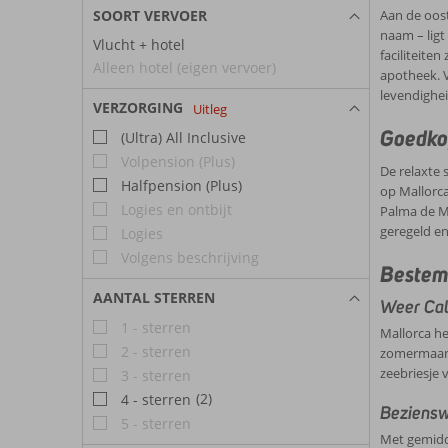
SOORT VERVOER
Aan de oost
naam – ligt
Vlucht + hotel
faciliteite
Alleen hotel (eigen vervoer)
apotheek. V
levendigheid
VERZORGING
Uitleg
Goedko
(Ultra) All Inclusive
Volpension (Plus)
De relaxte 
Halfpension (Plus)
op Mallorca
Logies en ontbijt
Palma de Ma
geregeld en
Logies
Volgens beschrijving
Bestem
AANTAL STERREN
Weer Cal
1 - sterren
Mallorca he
2 - sterren
zomermaande
zeebriesje 
3 - sterren
(2)
4 - sterren
Beziensw
5 - sterren
Met gemidde