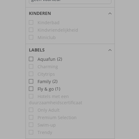
KINDEREN
Kinderbad
Kindvriendelijkheid
Miniclub
LABELS
(2)
Aquafun
Charming
Citytrips
(2)
Family
(1)
Fly & go
Hotels met een
duurzaamheidscertificaat
Only Adult
Premium Selection
Swim-up
Trendy