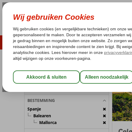
ZOMER 2026
LAST MINUTES
WIN
Pakketgarantie
Laagsteprijsgarantie*
Geen f
REISGEZELSCHAP
Spanje
Home
B
Kamer 1:
2 Personen
Wijzig Reisgezelschap
BESTEMMING
Spanje
Balearen
Mallorca
Cal