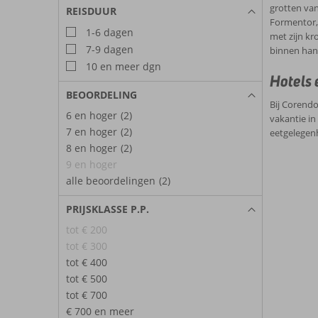
grotten van
REISDUUR
Formentor, 
1-6 dagen
met zijn kr
7-9 dagen
binnen hand
10 en meer dgn
Hotels 
BEOORDELING
Bij Corendo
6 en hoger
(2)
vakantie in
7 en hoger
(2)
eetgelegen
8 en hoger
(2)
9 en hoger
alle beoordelingen
(2)
PRIJSKLASSE P.P.
tot € 200
tot € 300
tot € 400
tot € 500
tot € 700
€ 700 en meer