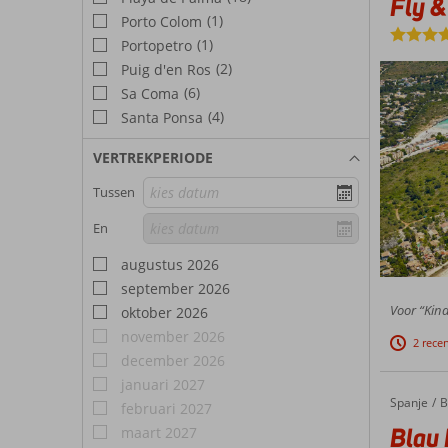
Fly &
(1)
Porto Colom
(1)
Portopetro
(2)
Puig d'en Ros
(6)
Sa Coma
(4)
Santa Ponsa
VERTREKPERIODE
Tussen
En
augustus 2026
september 2026
Voor “Kind
oktober 2026
november 2026
2 rece
december 2026
januari 2027
Spanje
Blau Punta Reina Family Resort
Home
B
februari 2027
Blau 
maart 2027