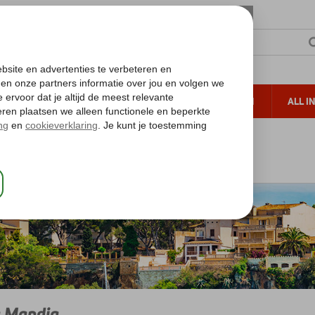
TERZON
ZONVAKANTIES
VERRE REIZEN
ALL I
ueltoeslag
Gratis annuleren*
alearen
Mallorca
Cala Mandia
a Mandia