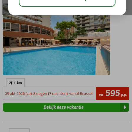
+
595
03 okt 2026 (za)
8 dagen (7 nachten)
vanaf Brussel
va
p.p.
Bekijk deze vakantie