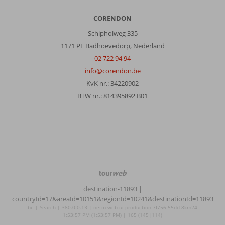
CORENDON
Schipholweg 335
1171 PL Badhoevedorp, Nederland
02 722 94 94
info@corendon.be
KvK nr.: 34220902
BTW nr.: 814395892 B01
TourWeb
©
destination-11893
|
NetMatch
countryId=17&areaId=10151&regionId=10241&destinationId=11893
be | Search | 380.0.0.13 | netm-web-ui-production-7f756f55dd-8km24
1:53:57 PM (1:53:57 PM) | 165 (145|114)