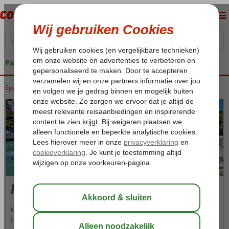
Pakketgarantie
Spanje
Home
Balearen
Mallorca
Portals Nous
Portals Nous
Mallorca is één van de meest geliefde zonbestemmingen in Europa.
De witte zandstranden met overhangende palmbomen, immense