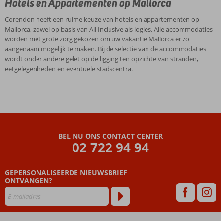
Hotels en Appartementen op Mallorca
Corendon heeft een ruime keuze van hotels en appartementen op
Mallorca, zowel op basis van All Inclusive als logies. Alle accommodaties
worden met grote zorg gekozen om uw vakantie Mallorca er zo
aangenaam mogelijk te maken. Bij de selectie van de accommodaties
wordt onder andere gelet op de ligging ten opzichte van stranden,
eetgelegenheden en eventuele stadscentra.
BEL NU ONS CONTACT CENTER
02 722 94 94
GEPERSONALISEERDE NIEUWSBRIEF
ONTVANGEN?