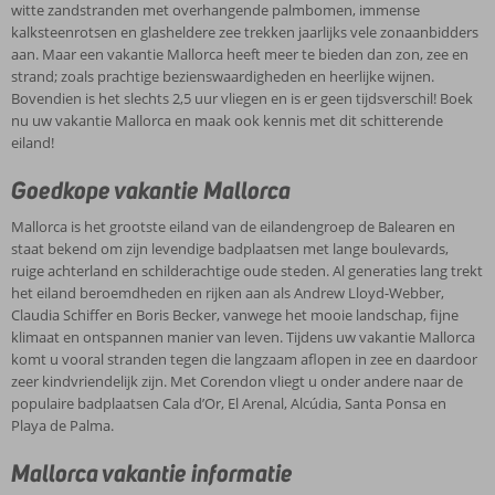
witte zandstranden met overhangende palmbomen, immense
van stranden, eetgelegenheden en eventuele stadscentra.
kalksteenrotsen en glasheldere zee trekken jaarlijks vele zonaanbidders
aan. Maar een vakantie Mallorca heeft meer te bieden dan zon, zee en
strand; zoals prachtige bezienswaardigheden en heerlijke wijnen.
Bovendien is het slechts 2,5 uur vliegen en is er geen tijdsverschil! Boek
nu uw vakantie Mallorca en maak ook kennis met dit schitterende
eiland!
Goedkope vakantie Mallorca
Mallorca is het grootste eiland van de eilandengroep de Balearen en
staat bekend om zijn levendige badplaatsen met lange boulevards,
ruige achterland en schilderachtige oude steden. Al generaties lang trekt
het eiland beroemdheden en rijken aan als Andrew Lloyd-Webber,
Claudia Schiffer en Boris Becker, vanwege het mooie landschap, fijne
klimaat en ontspannen manier van leven. Tijdens uw vakantie Mallorca
komt u vooral stranden tegen die langzaam aflopen in zee en daardoor
zeer kindvriendelijk zijn. Met Corendon vliegt u onder andere naar de
populaire badplaatsen Cala d’Or, El Arenal, Alcúdia, Santa Ponsa en
Playa de Palma.
Mallorca vakantie informatie