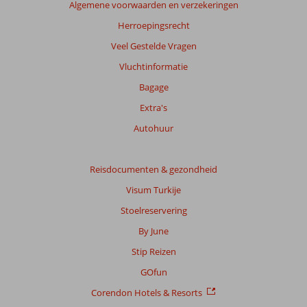
Algemene voorwaarden en verzekeringen
score
Herroepingsrecht
Gebaseerd
Veel Gestelde Vragen
op:
45
Vluchtinformatie
beoordelingen
Bagage
Extra's
Scoreverdeling
Autohuur
Algemene indruk
8,1
Eten
7,4
Ligging
7,3
Kamers
7,8
Service
7,7
Reisdocumenten & gezondheid
Kindvriendelijk
8,7
Prijs/kwaliteit
8,1
Wifi kwaliteit
6,6
Visum Turkije
Stoelreservering
Ervaringen
van
By June
onze
Stip Reizen
klanten
Taal
GOfun
Nederlands (BE + NL) (35)
Corendon Hotels & Resorts