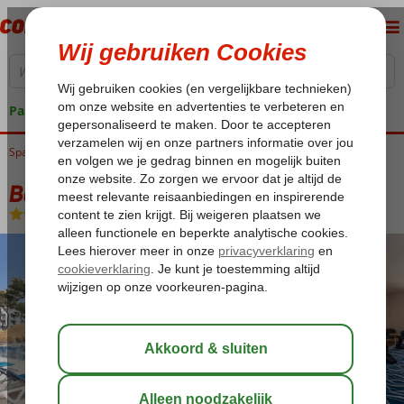
Pakketgarantie
Spanje
Home
Balearen
Mallorca
Puig d'en Ros
Best Delta Hotel
Best Delta Hotel
Logies
-
Hotel