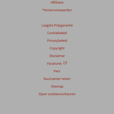
Filter
Affiliates
reisgezelschap
*Actievoorwaarden
Alle
Sorteren
Laagste Prijsgarantie
op
datum (nieuw > oud)
Cookiebeleid
Privacybeleid
Yves
Copyright
8,0
Belgie
Disclaimer
Gezin met jong(e) kind(eren)
,
01 juli 2026
Vacatures
Pers
Duurzamer reizen
Over
Puig
Sitemap
d'en
Open cookievoorkeuren
Ros:
Wij
zijn
eigenlijk