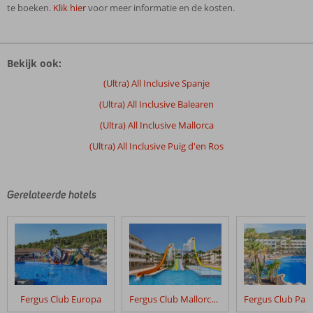
te boeken.
Klik hier
voor meer informatie en de kosten.
De
beoordelingen
Bekijk ook:
zijn
door
(Ultra) All Inclusive Spanje
onze
(Ultra) All Inclusive Balearen
klanten
geschreven
(Ultra) All Inclusive Mallorca
na
(Ultra) All Inclusive Puig d'en Ros
hun
verblijf
in
Best
Gerelateerde hotels
Delta
Hotel
Beoordelingen
die
ouder
zijn
Fergus Club Europa
Fergus Club Mallorca Waterpark
dan