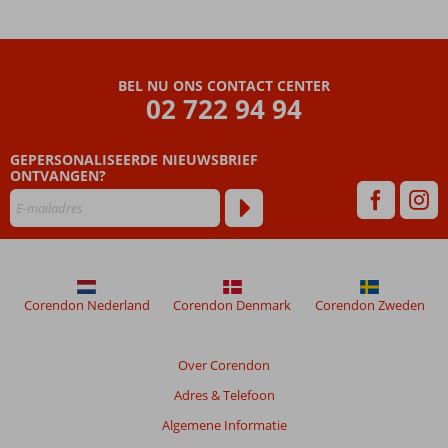
48
maanden
worden
niet
BEL NU ONS CONTACT CENTER
meer
02 722 94 94
weergegeven
om
de
GEPERSONALISEERDE NIEUWSBRIEF
relevantie
ONTVANGEN?
van
de
getoonde
beoordelingen
te
garanderen.
Corendon Nederland
Corendon Denmark
Corendon Zweden
Meer
info
over
Over Corendon
onze
beoordelingen.
Adres & Telefoon
Algemene Informatie
Totale