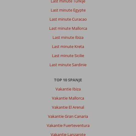
Last minute Turkije
verblijf
bij
Last minute Egypte
Best
Last minute Curacao
Delta
was
Last minute Mallorca
zeker
Last minute Ibiza
in
orde.
Last minute Kreta
De
Last minute Sicilie
kamers
zijn
Last minute Sardinie
wel
wat
TOP 10 SPANJE
verouderd,
maar
Vakantie Ibiza
op
Vakantie Mallorca
zich
wel
Vakantie El Arenal
netjes
Vakantie Gran Canaria
en
in
Vakantie Fuerteventura
orde.
Vakantie Lanzarote
De