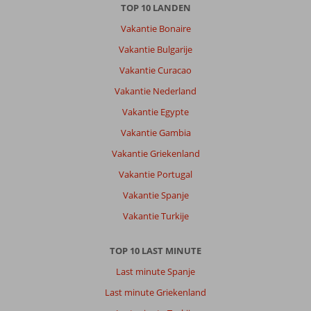
niet
TOP 10 LANDEN
buiten
Vakantie Bonaire
het
hotel
Vakantie Bulgarije
geweest,
Vakantie Curacao
buiten
dan
Vakantie Nederland
voor
Vakantie Egypte
een
bezoekje
Vakantie Gambia
aan
Vakantie Griekenland
de
supermarkt
Vakantie Portugal
die
Vakantie Spanje
vlakbij
is.
Vakantie Turkije
Over
TOP 10 LAST MINUTE
Best
Delta
Last minute Spanje
Hotel:
Last minute Griekenland
Ons