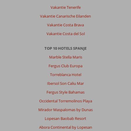
Wifi
Vakantie Tenerife
kon
Vakantie Canarische Eilanden
beter,
(we
Vakantie Costa Brava
zaten
Vakantie Costa del Sol
wel
op
uiterste
TOP 10 HOTELS SPANJE
kamer
Marble Stella Maris
van
de
Fergus Club Europa
gang).
Torreblanca Hotel
Het
buffet
Ibersol Son Caliu Mar
was
Fergus Style Bahamas
niet
overdreven
Occidental Torremolinos Playa
uitgebreid,
Mirador Maspalomas by Dunas
maar
kwalitatief
Lopesan Baobab Resort
zeker
Abora Continental by Lopesan
in