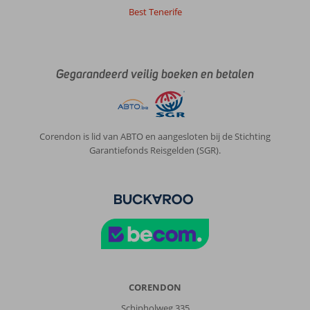
orde,
Best Tenerife
wat
hierbij
ook
aangenaam
Gegarandeerd veilig boeken en betalen
was,
was
dat
er
elke
Corendon is lid van ABTO en aangesloten bij de Stichting
dag
Garantiefonds Reisgelden (SGR).
rond
een
ander
thema
gewerkt
werd.
Het
'handdoekleggen'
is
bij
CORENDON
dit
Schipholweg 335