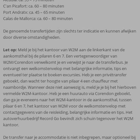
C'an Picafort: ca. 60 – 80 minuten
Port Andratx: ca. 45 – 65 minuten
Calas de Mallorca: ca. 60 – 80 minuten
De genoemde transfertijden zijn slechts ter indicatie en kunnen afwijken
door diverse omstandigheden.
Let op:
Meld je bij het kantoor van W2M aan de linkerkant van de
aankomsthal bij de pilaren 6 en 7. Een vertegenwoordiger van
W2M/Corendon verwelkomt je en verwijst je naar de transferbus. Je
ontvangt een welkomstenvelop met belangrijke informatie, tips en
eventueel ter plaatse te boeken excursies. Heb je een privétransfer
geboekt, dan wacht ter hoogte van pilaar 4 een chauffeur met
naambordje. Wanneer deze niet aanwezig is, meld je je bij het hierboven
vermelde W2M-kantoor. Heb je een huurauto via Corendon geboekt,
dan ga je eveneens naar het W2M-kantoor in de aankomsthal, tussen
pilaar 6 en 7, het kantoor van W2M voor de welkomstenvelop met
contactgegevens van de reisleiding, belangrijke informatie en tips. Het
autoverhuurbedrijf Record Go bevindt zich schuin tegenover het W2M
kantoor.
De transfer naar je accommodatie is niet inbegrepen, maar optioneel bij