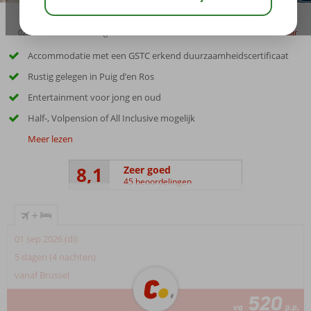
02:30
00:30
aug 30°
C
delen
bewaar
Accommodatie met een GSTC erkend duurzaamheidscertificaat
Rustig gelegen in Puig d’en Ros
Entertainment voor jong en oud
Half-, Volpension of All Inclusive mogelijk
Meer lezen
8,1
Zeer goed
45 beoordelingen
+
01 sep 2026 (di)
5 dagen (4 nachten)
vanaf Brussel
520
va
p.p.