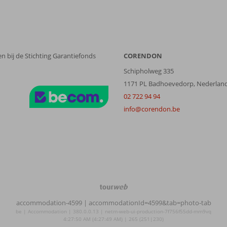
n bij de Stichting Garantiefonds
CORENDON
Schipholweg 335
1171 PL Badhoevedorp, Nederlan
02 722 94 94
info@corendon.be
TourWeb
©
accommodation-4599
| accommodationId=4599&tab=photo-tab
NetMatch
be | Accommodation | 380.0.0.13 | netm-web-ui-production-7f756f55dd-mm9vq
4:27:50 AM (4:27:49 AM) | 265 (251|230)