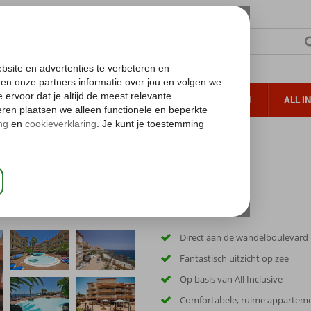
TERZON
ZONVAKANTIES
VERRE REIZEN
ALL I
ueltoeslag
Gratis annuleren*
Dorado Suites Hotel
Direct aan de wandelboulevard
Fantastisch uitzicht op zee
Op basis van All Inclusive
Comfortabele, ruime appartem