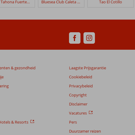
SMY Tahona Fuerteventura
Bluesea Club Caleta Dorada (ex. Club Caleta Dorada)
Tao El Cotillo
enten & gezondheid
Laagste Prijsgarantie
je
Cookiebeleid
ering
Privacybeleid
Copyright
Disclaimer
Vacatures
otels & Resorts
Pers
Duurzamer reizen