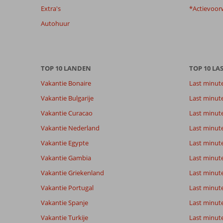
Extra's
*Actievoor
te
garanderen.
Autohuur
Meer
info
over
onze
TOP 10 LANDEN
TOP 10 LA
beoordelingen.
Vakantie Bonaire
Last minut
Vakantie Bulgarije
Last minut
Vakantie Curacao
Last minute
Vakantie Nederland
Last minut
Vakantie Egypte
Last minut
Vakantie Gambia
Last minut
Vakantie Griekenland
Last minute
Vakantie Portugal
Last minut
Vakantie Spanje
Last minute 
Vakantie Turkije
Last minute