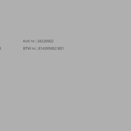
KvK nr.: 34220902
d
BTW nr.: 814395892 B01