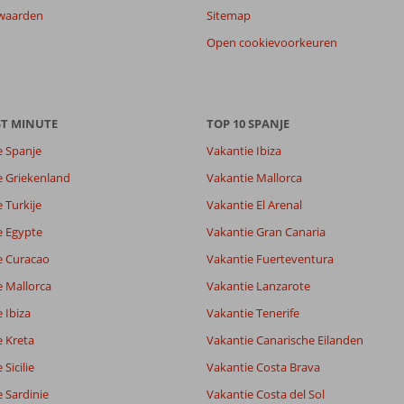
waarden
Sitemap
Open cookievoorkeuren
ST MINUTE
TOP 10 SPANJE
e Spanje
Vakantie Ibiza
e Griekenland
Vakantie Mallorca
 Turkije
Vakantie El Arenal
e Egypte
Vakantie Gran Canaria
e Curacao
Vakantie Fuerteventura
e Mallorca
Vakantie Lanzarote
 Ibiza
Vakantie Tenerife
e Kreta
Vakantie Canarische Eilanden
Sicilie
Vakantie Costa Brava
 Sardinie
Vakantie Costa del Sol