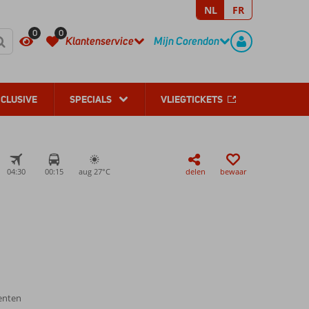
NL
FR
REGISTREER
CONTACT
0
0
Klantenservice
Mijn Corendon
NCLUSIVE
SPECIALS
VLIEGTICKETS
04:30
00:15
aug 27°
C
delen
bewaar
enten