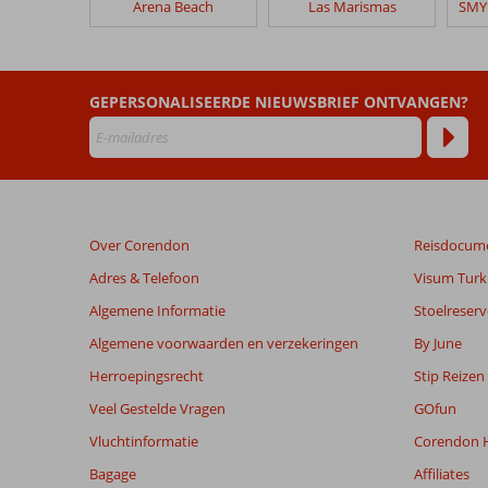
Arena Beach
Las Marismas
Dorado
Suites
Hotel
GEPERSONALISEERDE NIEUWSBRIEF ONTVANGEN?
Beoordelingen
die
ouder
zijn
dan
48
Over Corendon
Reisdocum
maanden
worden
Adres & Telefoon
Visum Turki
niet
Algemene Informatie
Stoelreserv
meer
weergegeven
Algemene voorwaarden en verzekeringen
By June
om
Herroepingsrecht
Stip Reizen
de
relevantie
Veel Gestelde Vragen
GOfun
van
Vluchtinformatie
Corendon H
de
getoonde
Bagage
Affiliates
beoordelingen