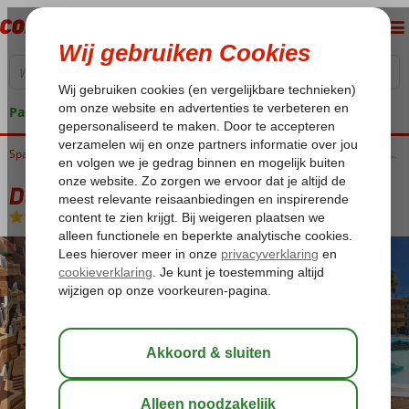
Pakketgarantie
Home
Spanje
Canarische Eilanden
Fuerteventura
Caleta de Fuste
Dorado Suites Hotel
Dorado Suites Hotel
All Inclusive
-
Appartement