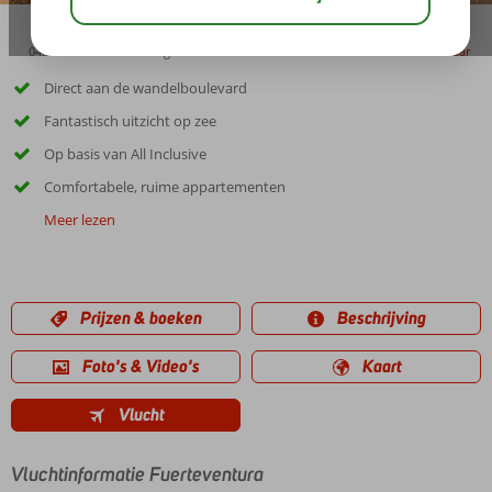
04:30
00:15
aug 27°
C
delen
bewaar
Direct aan de wandelboulevard
Fantastisch uitzicht op zee
Op basis van All Inclusive
Comfortabele, ruime appartementen
Meer lezen
Prijzen & boeken
Beschrijving
Foto's & Video's
Kaart
Vlucht
Vluchtinformatie Fuerteventura