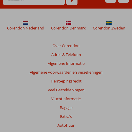
worden
niet
meer
weergegeven
om
Corendon Nederland
Corendon Denmark
Corendon Zweden
de
relevantie
van
Over Corendon
de
Adres & Telefoon
getoonde
beoordelingen
Algemene Informatie
te
Algemene voorwaarden en verzekeringen
garanderen.
Meer
Herroepingsrecht
info
Veel Gestelde Vragen
over
onze
Vluchtinformatie
beoordelingen.
Bagage
Extra's
Autohuur