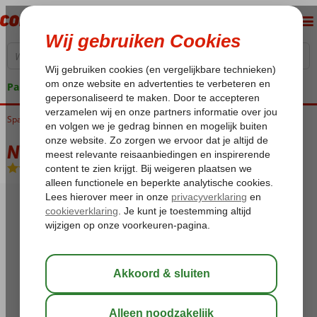
Pakketgarantie
Spanje
Home
Canarische Eilanden
Gran Canaria
Playa del Ingles
Neptuno
Neptuno
Halfpension
-
Hotel