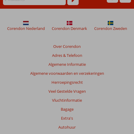
meer
weergegeven
om
de
relevantie
Corendon Nederland
Corendon Denmark
Corendon Zweden
van
de
getoonde
Over Corendon
beoordelingen
Adres & Telefoon
te
garanderen.
Algemene Informatie
Meer
Algemene voorwaarden en verzekeringen
info
over
Herroepingsrecht
onze
Veel Gestelde Vragen
beoordelingen.
Vluchtinformatie
Bagage
Extra's
Autohuur