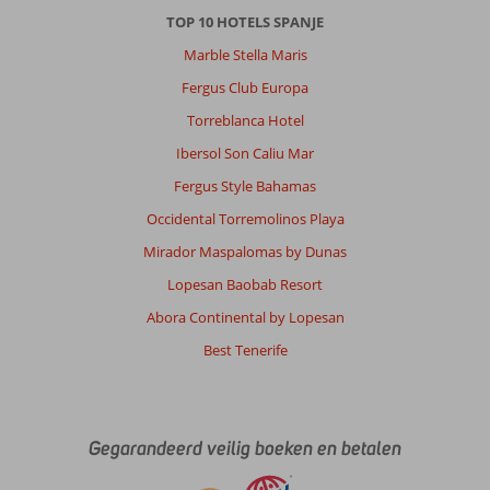
Met partner
TOP 10 HOTELS SPANJE
,
14 juni 2026
Marble Stella Maris
Fergus Club Europa
Over
Torreblanca Hotel
Puerto
Ibersol Son Caliu Mar
de
Mogan:
Fergus Style Bahamas
we
Occidental Torremolinos Playa
komen
hier
Mirador Maspalomas by Dunas
wel
Lopesan Baobab Resort
een
kee
Abora Continental by Lopesan
terug
Best Tenerife
xxxxxxxxxxxxxxxxxxxxxxx
Over
Fly
&
Gegarandeerd veilig boeken en betalen
Go
Cordial