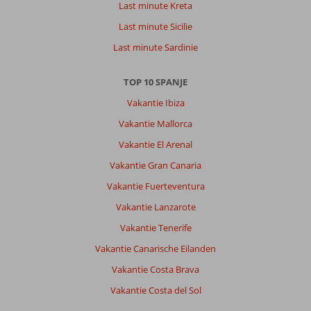
Last minute Kreta
mindervalide
Last minute Sicilie
mensen
en
Last minute Sardinie
kinderen
nog
TOP 10 SPANJE
in
de
Vakantie Ibiza
wandelwagen,
Vakantie Mallorca
overal
zijn
Vakantie El Arenal
liften
Vakantie Gran Canaria
beschikbaar
Vakantie Fuerteventura
Algemene indruk
9
Eten
-
Vakantie Lanzarote
Ligging
9
Kamers
9
Service
9
Kindvriendelijk
-
Vakantie Tenerife
Prijs/kwaliteit
9
Wifi kwaliteit
9
Vakantie Canarische Eilanden
Vakantie Costa Brava
Anoniem
10
Vakantie Costa del Sol
Nederland