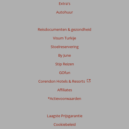
29
Extra's
beoordelingen
Autohuur
Scoreverdeling
Reisdocumenten & gezondheid
Algemene indruk
8,3
Eten
7,6
Visum Turkije
Ligging
8,7
Kamers
8,4
Service
8,5
Kindvriendelijk
Stoelreservering
8,8
Prijs/kwaliteit
8,2
Wifi kwaliteit
7,9
By June
Stip Reizen
Ervaringen
van
GOfun
onze
Corendon Hotels & Resorts
klanten
Taal
Affiliates
Nederlands (BE + NL) (29)
*Actievoorwaarden
Filter
reisgezelschap
Laagste Prijsgarantie
Alle
Cookiebeleid
Sorteren