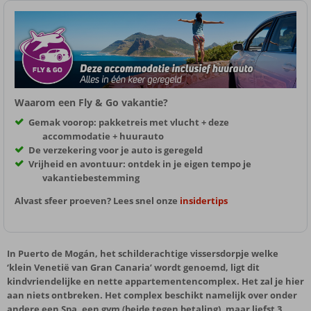
Waarom een Fly & Go vakantie?
Gemak voorop: pakketreis met vlucht + deze
accommodatie + huurauto
De verzekering voor je auto is geregeld
Vrijheid en avontuur: ontdek in je eigen tempo je
vakantiebestemming
Alvast sfeer proeven? Lees snel onze
insidertips
In Puerto de Mogán, het schilderachtige vissersdorpje welke
‘klein Venetië van Gran Canaria’ wordt genoemd, ligt dit
kindvriendelijke en nette appartementencomplex. Het zal je hier
aan niets ontbreken. Het complex beschikt namelijk over onder
andere een Spa, een gym (beide tegen betaling), maar liefst 3