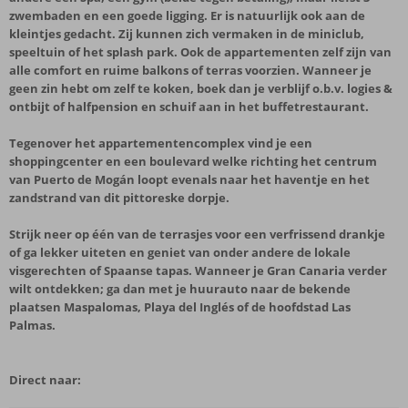
zwembaden en een goede ligging. Er is natuurlijk ook aan de
kleintjes gedacht. Zij kunnen zich vermaken in de miniclub,
speeltuin of het splash park. Ook de appartementen zelf zijn van
alle comfort en ruime balkons of terras voorzien. Wanneer je
geen zin hebt om zelf te koken, boek dan je verblijf o.b.v. logies &
ontbijt of halfpension en schuif aan in het buffetrestaurant.
Tegenover het appartementencomplex vind je een
shoppingcenter en een boulevard welke richting het centrum
van Puerto de Mogán loopt evenals naar het haventje en het
zandstrand van dit pittoreske dorpje.
Strijk neer op één van de terrasjes voor een verfrissend drankje
of ga lekker uiteten en geniet van onder andere de lokale
visgerechten of Spaanse tapas. Wanneer je Gran Canaria verder
wilt ontdekken; ga dan met je huurauto naar de bekende
plaatsen Maspalomas, Playa del Inglés of de hoofdstad Las
Palmas.
Direct naar: