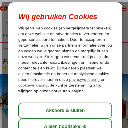
Pakketgarantie
Home
Spanje
Canarische Eilanden
Gran Canaria
Puerto de Mogan
Fly & Go Cordial Mogan Valle
Fly & Go Cordial Mogan Valle
Logies
-
Appartement