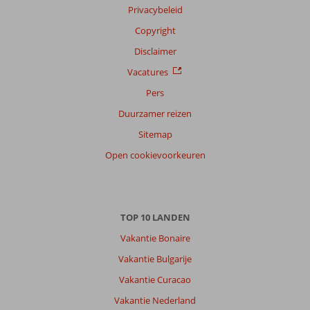
Privacybeleid
op
datum (nieuw > oud)
Copyright
Disclaimer
Anoniem
Vacatures
9,0
Nederland
Pers
Met partner
,
Duurzamer reizen
30 juni 2026
Sitemap
Open cookievoorkeuren
Over
Puerto
de
Mogan:
TOP 10 LANDEN
Playa
Vakantie Bonaire
de
Mogan
Vakantie Bulgarije
is
Vakantie Curacao
netter
dan
Vakantie Nederland