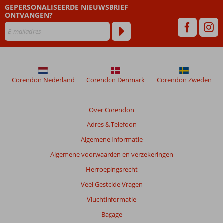
meer
GEPERSONALISEERDE NIEUWSBRIEF
weergegeven
ONTVANGEN?
om
de
relevantie
van
de
getoonde
Corendon Nederland
Corendon Denmark
Corendon Zweden
beoordelingen
te
garanderen.
Over Corendon
Meer
info
Adres & Telefoon
over
Algemene Informatie
onze
beoordelingen.
Algemene voorwaarden en verzekeringen
Herroepingsrecht
Totale
Veel Gestelde Vragen
score
Vluchtinformatie
Gebaseerd
Bagage
op: