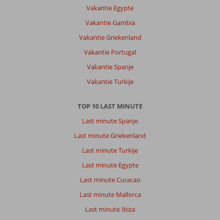
playa
Vakantie Egypte
del
ingles
Vakantie Gambia
en
Vakantie Griekenland
rustiger
Vakantie Portugal
Over
Vakantie Spanje
Fly
&
Vakantie Turkije
Go
Cordial
TOP 10 LAST MINUTE
Mogan
Valle:
Last minute Spanje
Moderne
Last minute Griekenland
appartementen,
Last minute Turkije
3
zwembaden
Last minute Egypte
op
Last minute Curacao
het
grote
Last minute Mallorca
park
Last minute Ibiza
Goed
voor