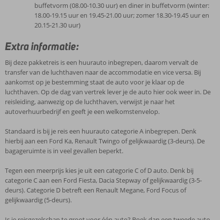
buffetvorm (08.00-10.30 uur) en diner in buffetvorm (winter:
18.00-19.15 uur en 19.45-21.00 uur; zomer 18.30-19.45 uur en
20.15-21.30 uur)
Extra informatie:
Bij deze pakketreis is een huurauto inbegrepen, daarom vervalt de
transfer van de luchthaven naar de accommodatie en vice versa. Bij
aankomst op je bestemming staat de auto voor je klaar op de
luchthaven. Op de dag van vertrek lever je de auto hier ook weer in. De
reisleiding, aanwezig op de luchthaven, verwijst je naar het
autoverhuurbedrijf en geeft je een welkomstenvelop.
Standaard is bij je reis een huurauto categorie A inbegrepen. Denk
hierbij aan een Ford Ka, Renault Twingo of gelijkwaardig (3-deurs). De
bagageruimte is in veel gevallen beperkt.
Tegen een meerprijs kies je uit een categorie C of D auto. Denk bij
categorie C aan een Ford Fiesta, Dacia Stepway of gelijkwaardig (3-5-
deurs). Categorie D betreft een Renault Megane, Ford Focus of
gelijkwaardig (5-deurs).
Is je reisgezelschap te groot voor één auto? Boek dan een tweede auto