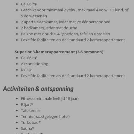
Ca. 86 m²
Geschikt voor minimaal 2 volw., maximaal 4 volw. + 2 kind. of
5 volwassenen
2 aparte slaapkamer, ieder met 2x éénpersoonbed
2 badkamers, ieder met douche
Balkon met douche, 4 ligbedden, tafel en 6 stoelen
Dezelfde faciliteiten als de Standaard 2-kamerappartement
Superior 3-kamerappartement (3-6 personen)
Ca. 86 m²
Airconditioning
Kluisje
Dezelfde faciliteiten als de Standaard 2-kamerappartement
Activiteiten & ontspanning
Fitness (minimale leeftijd 18 jaar)
Biljart*
Tafeltennis
Tennis (naastgelegen hotel)
Turks bad*
Sauna*