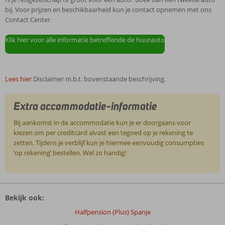
bij. Voor prijzen en beschikbaarheid kun je contact opnemen met ons
Contact Center.
Klik hier voor alle informatie betreffende de huurauto
Lees hier
Disclaimer m.b.t. bovenstaande beschrijving.
Extra accommodatie-informatie
Bij aankomst in de accommodatie kun je er doorgaans voor
kiezen om per creditcard alvast een tegoed op je rekening te
zetten. Tijdens je verblijf kun je hiermee eenvoudig consumpties
‘op rekening’ bestellen. Wel zo handig!
De
beoordelingen
Bekijk ook:
zijn
door
Halfpension (Plus) Spanje
onze