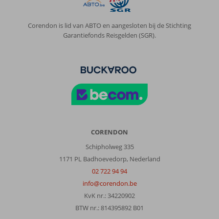
Mogan
Valle:
Corendon is lid van ABTO en aangesloten bij de Stichting
een
Garantiefonds Reisgelden (SGR).
vrij
grote
complex,
maar
met
alles
op
menselijk
schaal
CORENDON
Algemene indruk
10
Eten
-
Schipholweg 335
Ligging
10
Kamers
10
1171 PL Badhoevedorp, Nederland
Service
10
Kindvriendelijk
-
Prijs/kwaliteit
10
Wifi kwaliteit
10
02 722 94 94
info@corendon.be
KvK nr.: 34220902
Anoniem
8,0
BTW nr.: 814395892 B01
Onbekend