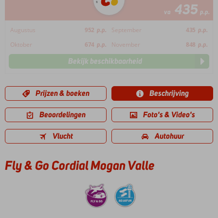
435
va
p.p.
Augustus
952
p.p.
September
435
p.p.
Oktober
674
p.p.
November
848
p.p.
Bekijk beschikbaarheid
Prijzen & boeken
Beschrijving
Beoordelingen
Foto's & Video's
Vlucht
Autohuur
Fly & Go Cordial Mogan Valle