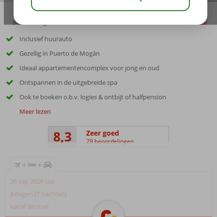
04:20
aug 28°
C
delen
bewaar
Inclusief huurauto
Gezellig in Puerto de Mogán
Ideaal appartementencomplex voor jong en oud
Ontspannen in de uitgebreide spa
Ook te boeken o.b.v. logies & ontbijt of halfpension
Meer lezen
8,3
Zeer goed
29 beoordelingen
+
+
26 sep 2026 (za)
8 dagen (7 nachten)
vanaf Brussel