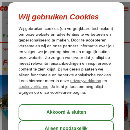
Pakketgarantie
Home
Spanje
Canarische Eilanden
Gran Canaria
Puerto de Mogan
Fly & Go Cordial Mogan Valle
Fly & Go Cordial Mogan Valle
Logies
-
Appartement