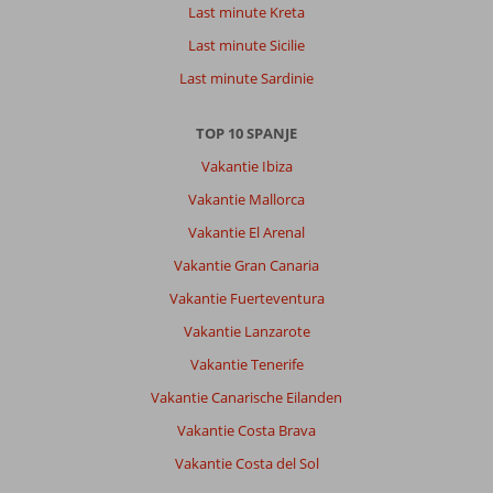
voor
Last minute Kreta
mindervalide
Last minute Sicilie
mensen
en
Last minute Sardinie
kinderen
nog
TOP 10 SPANJE
in
de
Vakantie Ibiza
wandelwagen,
Vakantie Mallorca
overal
zijn
Vakantie El Arenal
liften
Vakantie Gran Canaria
beschikbaar
Vakantie Fuerteventura
Algemene indruk
9
Eten
-
Vakantie Lanzarote
Ligging
9
Kamers
9
Service
9
Kindvriendelijk
-
Vakantie Tenerife
Prijs/kwaliteit
9
Wifi kwaliteit
9
Vakantie Canarische Eilanden
Vakantie Costa Brava
Anoniem
10
Vakantie Costa del Sol
Nederland