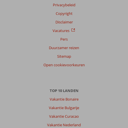
Privacybeleid
op
datum (nieuw > oud)
Copyright
Disclaimer
Anoniem
Vacatures
9,0
Nederland
Pers
Met partner
,
Duurzamer reizen
30 juni 2026
Sitemap
Open cookievoorkeuren
Over
Puerto
de
Mogan:
TOP 10 LANDEN
Playa
Vakantie Bonaire
de
Mogan
Vakantie Bulgarije
is
Vakantie Curacao
netter
dan
Vakantie Nederland