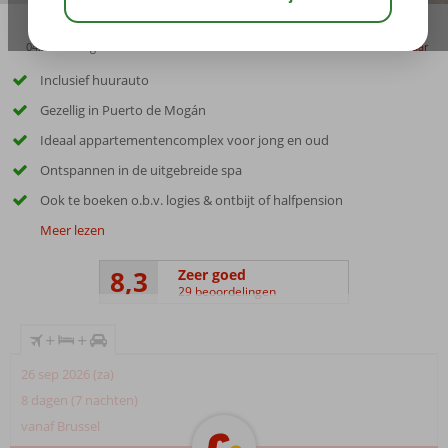
04:20
aug 28°
C
delen
bewaar
Inclusief huurauto
Gezellig in Puerto de Mogán
Ideaal appartementencomplex voor jong en oud
Ontspannen in de uitgebreide spa
Ook te boeken o.b.v. logies & ontbijt of halfpension
Meer lezen
8,3
Zeer goed
29 beoordelingen
+
+
26 sep 2026 (za)
8 dagen (7 nachten)
vanaf Brussel