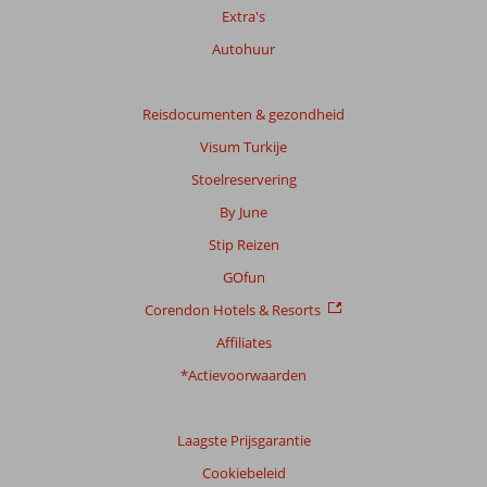
29
Extra's
beoordelingen
Autohuur
Scoreverdeling
Reisdocumenten & gezondheid
Algemene indruk
8,3
Eten
7,6
Visum Turkije
Ligging
8,7
Kamers
8,4
Service
8,5
Kindvriendelijk
Stoelreservering
8,8
Prijs/kwaliteit
8,2
Wifi kwaliteit
7,9
By June
Stip Reizen
Ervaringen
van
GOfun
onze
Corendon Hotels & Resorts
klanten
Taal
Affiliates
Nederlands (BE + NL) (29)
*Actievoorwaarden
Filter
reisgezelschap
Laagste Prijsgarantie
Alle
Cookiebeleid
Sorteren