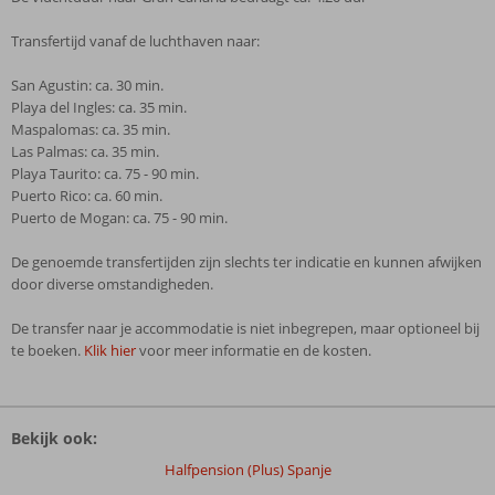
Transfertijd vanaf de luchthaven naar:
San Agustin: ca. 30 min.
Playa del Ingles: ca. 35 min.
Maspalomas: ca. 35 min.
Las Palmas: ca. 35 min.
Playa Taurito: ca. 75 - 90 min.
Puerto Rico: ca. 60 min.
Puerto de Mogan: ca. 75 - 90 min.
De genoemde transfertijden zijn slechts ter indicatie en kunnen afwijken
door diverse omstandigheden.
De transfer naar je accommodatie is niet inbegrepen, maar optioneel bij
te boeken.
Klik hier
voor meer informatie en de kosten.
De
beoordelingen
Bekijk ook:
zijn
door
Halfpension (Plus) Spanje
onze