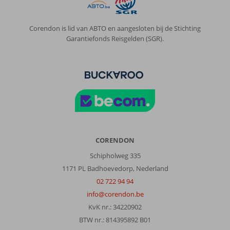
Cordial
Mogan
Valle:
Corendon is lid van ABTO en aangesloten bij de Stichting
een
Garantiefonds Reisgelden (SGR).
vrij
grote
complex,
maar
met
alles
op
menselijk
schaal
CORENDON
Algemene indruk
10
Eten
-
Schipholweg 335
Ligging
10
Kamers
10
1171 PL Badhoevedorp, Nederland
Service
10
Kindvriendelijk
-
Prijs/kwaliteit
10
Wifi kwaliteit
10
02 722 94 94
info@corendon.be
KvK nr.: 34220902
Anoniem
8,0
BTW nr.: 814395892 B01
Onbekend