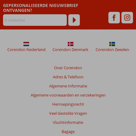
meer
GEPERSONALISEERDE NIEUWSBRIEF
weergegeven
ONTVANGEN?
om
de
relevantie
van
de
getoonde
Corendon Nederland
Corendon Denmark
Corendon Zweden
beoordelingen
te
garanderen.
Over Corendon
Meer
info
Adres & Telefoon
over
Algemene Informatie
onze
beoordelingen.
Algemene voorwaarden en verzekeringen
Herroepingsrecht
Totale
Veel Gestelde Vragen
score
Vluchtinformatie
Gebaseerd
Bagage
op: