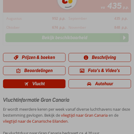
435
va
p.p.
Augustus
952
p.p.
September
435
p.p.
Oktober
674
p.p.
November
848
p.p.
Bekijk beschikbaarheid
Prijzen & boeken
Beschrijving
Beoordelingen
Foto's & Video's
Vlucht
Autohuur
Vluchtinformatie Gran Canaria
Er wordt meerdere keren per week vanaf diverse luchthavens naar deze
bestemming gevlogen. Bekijk de
vliegtijd naar Gran Canaria
en de
vliegtijd naar de Canarische Eilanden
.
De vluchtduur naar Gran Canaria bedraagt ca. 4.20 uur