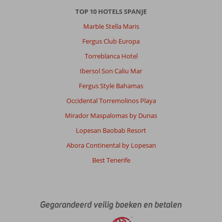
Met partner
TOP 10 HOTELS SPANJE
,
14 juni 2026
Marble Stella Maris
Fergus Club Europa
Over
Torreblanca Hotel
Puerto
Ibersol Son Caliu Mar
de
Mogan:
Fergus Style Bahamas
we
Occidental Torremolinos Playa
komen
hier
Mirador Maspalomas by Dunas
wel
Lopesan Baobab Resort
een
kee
Abora Continental by Lopesan
terug
Best Tenerife
xxxxxxxxxxxxxxxxxxxxxxx
Over
Fly
&
Gegarandeerd veilig boeken en betalen
Go