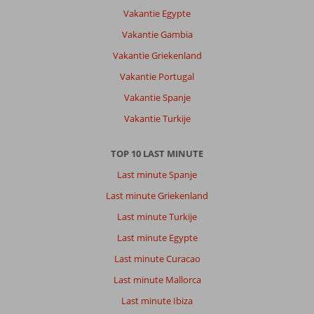
playa
Vakantie Egypte
del
ingles
Vakantie Gambia
en
Vakantie Griekenland
rustiger
Vakantie Portugal
Over
Vakantie Spanje
Fly
&
Vakantie Turkije
Go
Cordial
TOP 10 LAST MINUTE
Mogan
Valle:
Last minute Spanje
Moderne
Last minute Griekenland
appartementen,
Last minute Turkije
3
zwembaden
Last minute Egypte
op
Last minute Curacao
het
grote
Last minute Mallorca
park
Last minute Ibiza
Goed