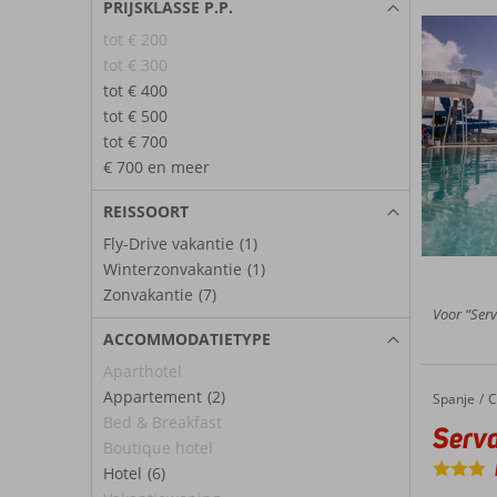
PRIJSKLASSE P.P.
tot € 200
tot € 300
tot € 400
tot € 500
tot € 700
€ 700 en meer
REISSOORT
Fly-Drive vakantie
(1)
Winterzonvakantie
(1)
Zonvakantie
(7)
Voor “Serv
ACCOMMODATIETYPE
Aparthotel
Appartement
(2)
Spanje
Servatur Riosol
Home
C
Bed & Breakfast
Serva
Boutique hotel
Hotel
(6)