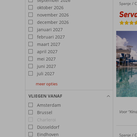
september 2026
van str
prachti
Spanje
Servatur Puerto Azul
Home
C
oktober 2026
maar li
Serva
dagje wi
november 2026
uit naa
december 2026
januari 2027
februari 2027
maart 2027
april 2027
mei 2027
juni 2027
juli 2027
meer opties
augustus
september
oktober
2027
2027
2027
VLIEGEN VANAF
Amsterdam
Voor “Kind
Brussel
Charleroi
Düsseldorf
Eindhoven
Spanje
Gloria 
Home
C