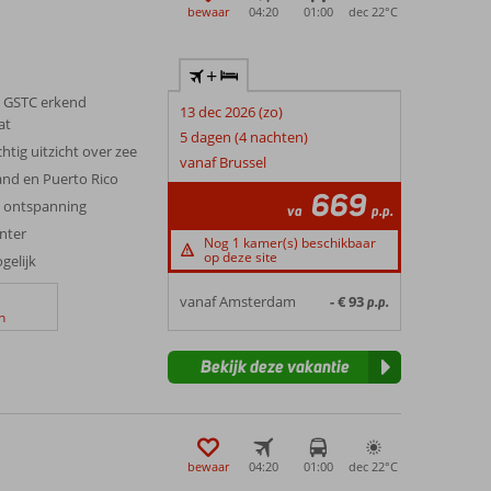
bewaar
04:20
01:00
dec 22°
C
+
 GSTC erkend
13 dec 2026 (zo)
at
5 dagen (4 nachten)
chtig uitzicht over zee
vanaf Brussel
and en Puerto Rico
669
g ontspanning
va
p.p.
enter
Nog 1 kamer(s) beschikbaar
op deze site
ogelijk
vanaf Amsterdam
- € 93
p.p.
n
Bekijk deze vakantie
bewaar
04:20
01:00
dec 22°
C