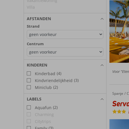
Vakantiewoning
Villa
AFSTANDEN
Strand
Centrum
KINDEREN
Voor “Eten”
(4)
Kinderbad
(3)
Kindvriendelijkheid
(2)
Miniclub
Spanje
Servatur Altamar
Home
C
LABELS
Serva
(2)
Aquafun
Charming
Citytrips
(3)
Family