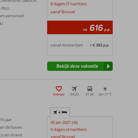
henette en zeezicht
8 dagen (7 nachten)
o Rico
vanaf Brussel
aam personeel
k!
616
va
p.p.
vanaf Amsterdam
+ € 383
p.p.
Bekijk deze vakantie
bewaar
04:20
01:00
jan 21°
C
+
 16 jaar
05 jan 2027 (di)
e en de haven
5 dagen (4 nachten)
co en strand
vanaf Brussel