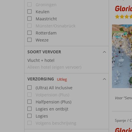
Groningen
Glori
Keulen
Maastricht
Münster/Osnabrück
Rotterdam
Weeze
SOORT VERVOER
Vlucht + hotel
Alleen hotel (eigen vervoer)
VERZORGING
Uitleg
(Ultra) All Inclusive
Volpension (Plus)
Voor “Serv
Halfpension (Plus)
Logies en ontbijt
Logies
Spanje
Gloria P
Home
C
Volgens beschrijving
Glori