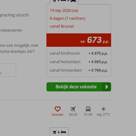
+
+
19 sep 2026 (za)
prachtig uitzicht
8 dagen (7 nachten)
vanaf Brussel
 volwassenen
673
va
p.p.
sive ook mogelijk; met
lische drankjes 24/7
vanaf Eindhoven
+ € 675
p.p.
vanaf Rotterdam
+ € 693
p.p.
vanaf Amsterdam
+ € 709
p.p.
n
Bekijk deze vakantie
bewaar
04:20
01:00
sep 27°
C
+