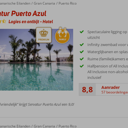
anden en eetgelegenheden.
g uitgestrekt woestijnachtig duingebied ‘Dunas Maspalomas’. De goudgele d
anarische Eilanden
Gran Canaria
Puerto Rico
efst zo'n 2 kilometer breed. Voor natuur- en strandliefhebbers is dit gebie
tur Puerto Azul
nkelen of een avondje dansen, ben je in Playa des Inglés aan het juiste adr
r waterpark Aqualand in Maspalomas of bezoek één van de diverse dierentui
Logies en ontbijt
-
Hotel
Spectaculaire ligging op
uitzicht
Infinity zwembad voor
Waterglijbanen en splas
Ruime (familie)kamers e
Halfpension of All Inclu
All Inclusive non-alcoho
inclusief
8,8
Aanrader
57 beoordelinge
vriendelijk” krijgt Servatur Puerto Azul een 9,0!
Palace Amadores Thalasso & Hotel
anarische Eilanden
Gran Canaria
Puerto Rico