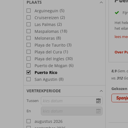
PLAATS
(5)
Arguineguin
Fij
(2)
Cruisereizen
Het hel
(2)
Las Palmas
het eila
(18)
Maspalomas
Goed
een fant
lees me
(8)
Meloneras
bovendi
Het zan
(3)
Playa de Taurito
met kin
het Pla
op het s
(1)
Playa del Cura
Over P
Best
langzaa
(30)
Playa del Ingles
naar Pl
(6)
Puerto de Mogan
Weer 
echte a
8,9
Gem. ci
Puerto Rico
In Puert
va.
312
Goe
(8)
San Agustin
is Puer
Bezien
regen. 
Gekozen 
VERTREKPERIODE
zomerma
Je gaat
Spanj
temperat
Tussen
Puerto 
uitgebr
Hotel
haven e
En
badplaat
In dit 
in te g
augustus 2026
mogelijk
nieuwsg