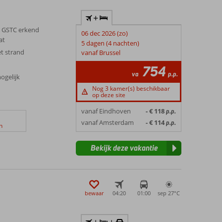
+
 GSTC erkend
06 dec 2026 (zo)
at
5 dagen (4 nachten)
t strand
vanaf Brussel
754
va
p.p.
mogelijk
Nog 3 kamer(s) beschikbaar
op deze site
vanaf Eindhoven
- € 118
p.p.
vanaf Amsterdam
- € 114
p.p.
n
Bekijk deze vakantie
bewaar
04:20
01:00
sep 27°
C