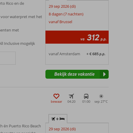
rto Rico en de
29 sep 2026 (di)
8 dagen (7 nachten)
voor waterpret met het
vanaf Brussel
menten met
312
va
p.p.
ll Inclusive mogelijk
vanaf Amsterdam
+ € 685
p.p.
Bekijk deze vakantie
bewaar
04:20
01:00
sep 27°
C
+
ch én Puerto Rico Beach
29 sep 2026 (di)