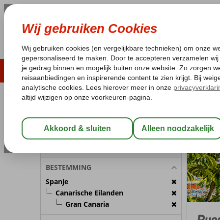
ZOMER 2026
LAST MINUTES
WIN
Pakketgarantie
Laagsteprijsgarantie*
Geen f
REISGEZELSCHAP
Spanje
Home
C
Kamer 1:
2 Personen
Wijzig Reisgezelschap
BESTEMMING
Spanje
Canarische Eilanden
Gran Canaria
Puer