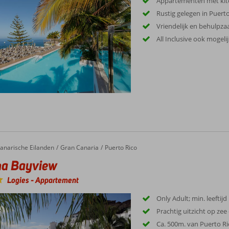
Appartementen met kitc
Rustig gelegen in Puert
Vriendelijk en behulpz
All Inclusive ook mogelij
Bayview
anarische Eilanden
Gran Canaria
Puerto Rico
na Bayview
Logies
-
Appartement
Only Adult; min. leeftijd
Prachtig uitzicht op ze
Ca. 500m. van Puerto Ri