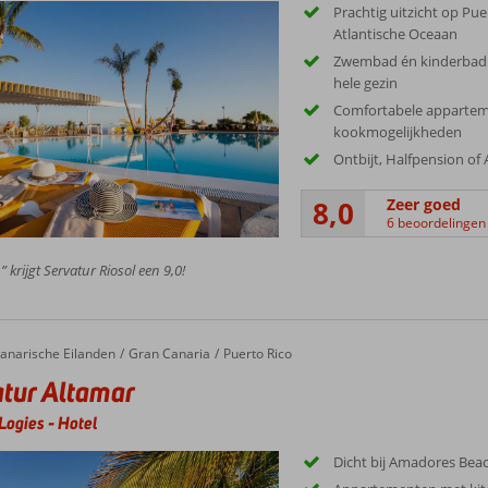
Prachtig uitzicht op Pue
Atlantische Oceaan
Zwembad én kinderbad 
hele gezin
Comfortabele apparte
kookmogelijkheden
Ontbijt, Halfpension of A
8,0
Zeer goed
6 beoordelingen
 krijgt Servatur Riosol een 9,0!
anarische Eilanden
Gran Canaria
Puerto Rico
tur Altamar
Logies
-
Hotel
Dicht bij Amadores Bea