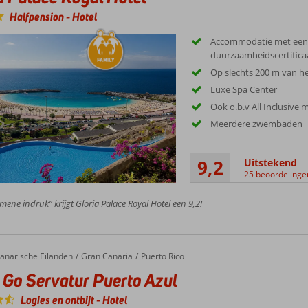
Halfpension
-
Hotel
Accommodatie met een
duurzaamheidscertifica
Op slechts 200 m van he
Luxe Spa Center
Ook o.b.v All Inclusive 
Meerdere zwembaden
9,2
Uitstekend
25 beoordelinge
mene indruk” krijgt Gloria Palace Royal Hotel een 9,2!
anarische Eilanden
Gran Canaria
Puerto Rico
 Go Servatur Puerto Azul
Logies en ontbijt
-
Hotel