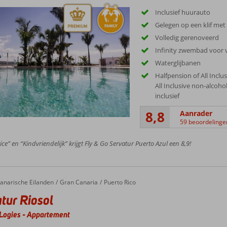
Inclusief huurauto
Gelegen op een klif met 
Volledig gerenoveerd
Infinity zwembad voor
Waterglijbanen
Halfpension of All Inclu
All Inclusive non-alcoho
inclusief
8,8
Aanrader
59 beoordelinge
ice” en “Kindvriendelijk” krijgt Fly & Go Servatur Puerto Azul een 8,9!
anarische Eilanden
Gran Canaria
Puerto Rico
tur Riosol
Logies
-
Appartement