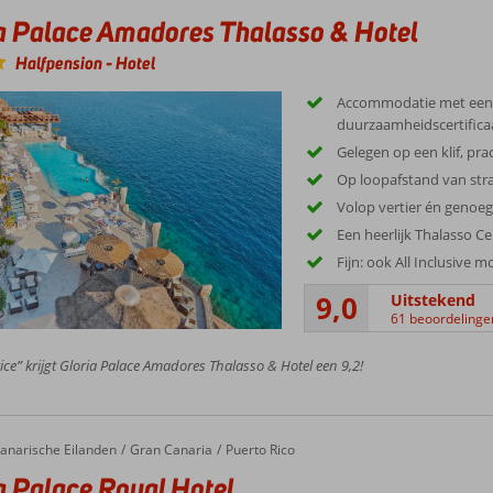
a Palace Amadores Thalasso & Hotel
Halfpension
-
Hotel
Accommodatie met een
duurzaamheidscertifica
Gelegen op een klif, pra
Op loopafstand van str
Volop vertier én genoe
Een heerlijk Thalasso C
Fijn: ook All Inclusive m
9,0
Uitstekend
61 beoordelinge
ice” krijgt Gloria Palace Amadores Thalasso & Hotel een 9,2!
alace Royal Hotel
anarische Eilanden
Gran Canaria
Puerto Rico
a Palace Royal Hotel