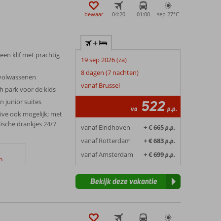
uinen hebben een lengte van ongeveer 8 kilometer en zijn
d de moeite van het bezoeken waard. Maar ook voor een
bewaar
04:20
01:00
sep 27°
C
es! Ben je met de kinderen op vakantie? Plan dan een dagje
nen. Plezier gegarandeerd!
+
 een klif met prachtig
19 sep 2026 (za)
8 dagen (7 nachten)
 volwassenen
vanaf Brussel
h park voor de kids
n junior suites
522
va
p.p.
sive ook mogelijk; met
lische drankjes 24/7
vanaf Eindhoven
+ € 665
p.p.
vanaf Rotterdam
+ € 683
p.p.
vanaf Amsterdam
+ € 699
p.p.
n
Bekijk deze vakantie