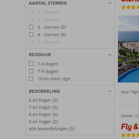
AANTAL STERREN
1 - sterren
2 - sterren
(2)
3 - sterren
(6)
4 - sterren
5 - sterren
REISDUUR
1-6 dagen
7-9 dagen
10 en meer dgn
BEOORDELING
Voor “Alge
6 en hoger
(5)
7 en hoger
(5)
8 en hoger
(5)
Spanje
Fly & Go Servatur Puerto Azul
Home
C
9 en hoger
(2)
Fly &
alle beoordelingen
(5)