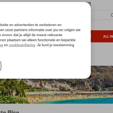
TERZON
ZONVAKANTIES
VERRE REIZEN
ALL I
ueltoeslag
Gratis annuleren*
anarische Eilanden
Gran Canaria
Puerto Rico
to Rico