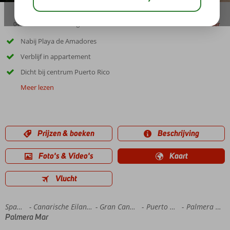
04:20
01:00
aug 28°
C
delen
bewaar
Nabij Playa de Amadores
Verblijf in appartement
Dicht bij centrum Puerto Rico
Meer lezen
Prijzen & boeken
Beschrijving
Foto's & Video's
Kaart
Vlucht
Home
Spanje
Canarische Eilanden
Gran Canaria
Puerto Rico
Palmera Mar
Palmera Mar