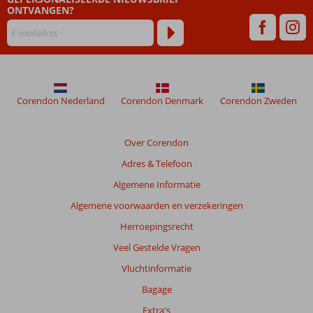
ONTVANGEN?
maanden
worden
niet
meer
weergegeven
om
de
Corendon Nederland
Corendon Denmark
Corendon Zweden
relevantie
van
de
Over Corendon
getoonde
Adres & Telefoon
beoordelingen
te
Algemene Informatie
garanderen.
Algemene voorwaarden en verzekeringen
Meer
info
Herroepingsrecht
over
Veel Gestelde Vragen
onze
beoordelingen.
Vluchtinformatie
Bagage
Extra's