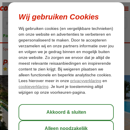
Pakketgarantie
Spanje
Home
Canarische Eilanden
Gran Canaria
Puerto Rico
Palmera Mar
Palmera Mar
Logies
-
Appartement