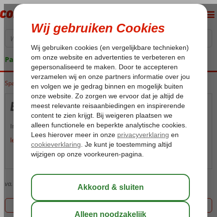
Pakketgarantie
Spanje
Home
Canarische Eilanden
La Palma
Breña Baja
Breña Baja
Informatie volgt zo snel mogelijk.
lees meer over Breña Baja
Over Breña Baja
Kaart
va.
570
Goedkoopste prijs, 1 aanbiedingen
Filter 1 aanbiedingen