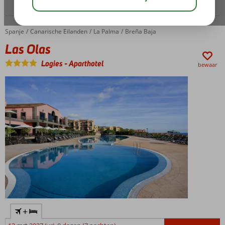
Spanje
Las Olas
Home
Canarische Eilanden
La Palma
Breña Baja
Las Olas
Logies
-
Aparthotel
bewaar
+