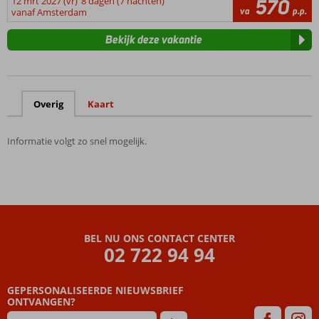
12 mrt 2027 (vr)
8 dagen (7 nachten)
570
va
p.p.
vanaf Amsterdam
Bekijk deze vakantie
Overig
Kaart
Informatie volgt zo snel mogelijk.
BEL NU ONS CONTACT CENTER
02 722 94 94
GEPERSONALISEERDE NIEUWSBRIEF
ONTVANGEN?