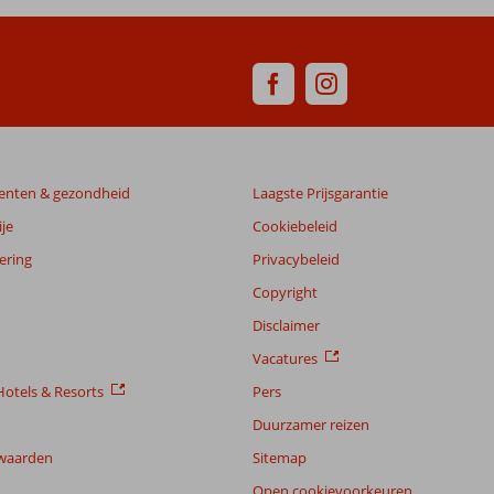
enten & gezondheid
Laagste Prijsgarantie
je
Cookiebeleid
ering
Privacybeleid
Copyright
Disclaimer
Vacatures
otels & Resorts
Pers
Duurzamer reizen
waarden
Sitemap
Open cookievoorkeuren