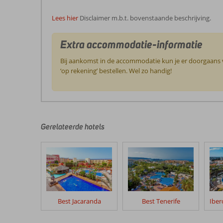
Lees hier
Disclaimer m.b.t. bovenstaande beschrijving.
Extra accommodatie-informatie
Bij aankomst in de accommodatie kun je er doorgaans vo
‘op rekening’ bestellen. Wel zo handig!
De
beoordelingen
zijn
door
Gerelateerde hotels
onze
klanten
geschreven
na
hun
verblijf
in
Best Jacaranda
Best Tenerife
Tenerife
Golf