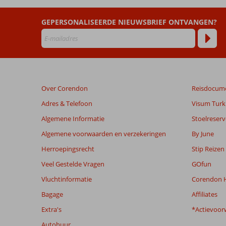
&
Sea
GEPERSONALISEERDE NIEUWSBRIEF ONTVANGEN?
View
Hotel
(ex.
Vincci
Tenerife
Golf)
Over Corendon
Reisdocum
Beoordelingen
Adres & Telefoon
Visum Turki
die
Algemene Informatie
Stoelreserv
ouder
zijn
Algemene voorwaarden en verzekeringen
By June
dan
Herroepingsrecht
Stip Reizen
48
maanden
Veel Gestelde Vragen
GOfun
worden
Vluchtinformatie
Corendon H
niet
meer
Bagage
Affiliates
weergegeven
Extra's
*Actievoor
om
de
Autohuur