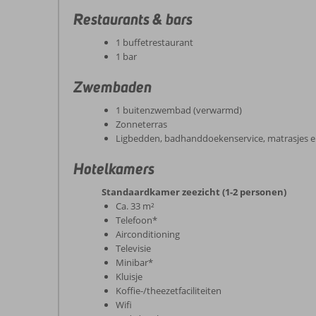
Restaurants & bars
1 buffetrestaurant
1 bar
Zwembaden
1 buitenzwembad (verwarmd)
Zonneterras
Ligbedden, badhanddoekenservice, matrasjes e
Hotelkamers
Standaardkamer zeezicht (1-2 personen)
Ca. 33 m²
Telefoon*
Airconditioning
Televisie
Minibar*
Kluisje
Koffie-/theezetfaciliteiten
Wifi