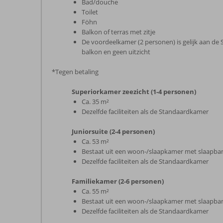
Bad/douche
Toilet
Föhn
Balkon of terras met zitje
De voordeelkamer (2 personen) is gelijk aan de
balkon en geen uitzicht
*Tegen betaling
Superiorkamer zeezicht (1-4 personen)
Ca. 35 m²
Dezelfde faciliteiten als de Standaardkamer
Juniorsuite (2-4 personen)
Ca. 53 m²
Bestaat uit een woon-/slaapkamer met slaapba
Dezelfde faciliteiten als de Standaardkamer
Familiekamer (2-6 personen)
Ca. 55 m²
Bestaat uit een woon-/slaapkamer met slaapba
Dezelfde faciliteiten als de Standaardkamer