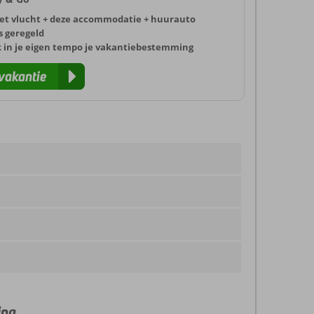
et vlucht + deze accommodatie + huurauto
s geregeld
k in je eigen tempo je vakantiebestemming
vakantie
ing