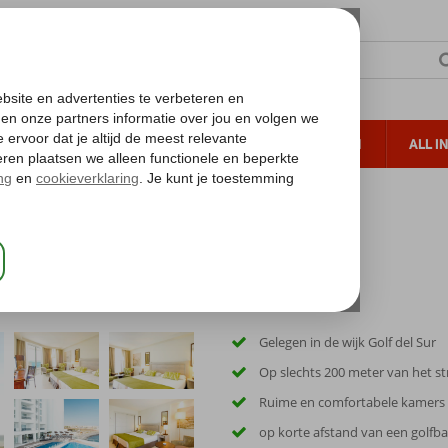
TERZON
ZONVAKANTIES
VERRE REIZEN
ALL I
ueltoeslag
Gratis annuleren*
 Golf & Sea View Hotel (ex. Vincci Tenerife Golf)
 Vincci Tenerife Golf)
Gelegen in de wijk Golf del Sur
Op slechts 200 meter van het s
Ruime en comfortabele kamers
op korte afstand van een golfb