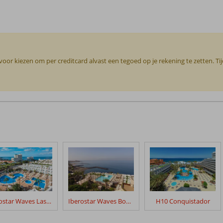
or kiezen om per creditcard alvast een tegoed op je rekening te zetten. Ti
Iberostar Waves Las Dalias
Iberostar Waves Bouganville Playa
H10 Conquistador