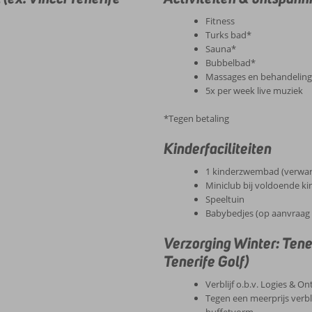
Fitness
Turks bad*
Sauna*
Bubbelbad*
Massages en behandelin
5x per week live muziek
*Tegen betaling
Kinderfaciliteiten
1 kinderzwembad (verwa
Miniclub bij voldoende kin
Speeltuin
Babybedjes (op aanvraag 
Verzorging Winter: Tene
Tenerife Golf)
Verblijf o.b.v. Logies & On
Tegen een meerprijs verbli
buffetvorm