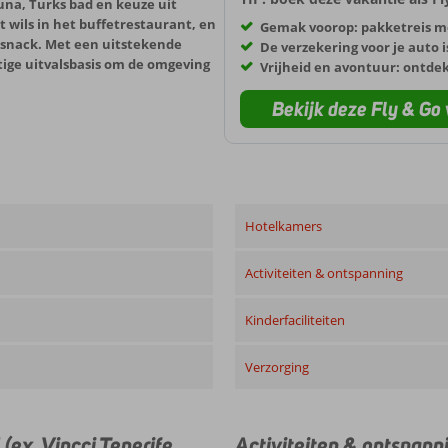
una, Turks bad en keuze uit
t wils in het buffetrestaurant, en
Gemak voorop: pakketreis m
en snack. Met een uitstekende
De verzekering voor je auto i
htige uitvalsbasis om de omgeving
Vrijheid en avontuur: ontde
Bekijk deze Fly & Go 
Hotelkamers
Activiteiten & ontspanning
Kinderfaciliteiten
Verzorging
(ex. Vincci Tenerife
Activiteiten & ontspann