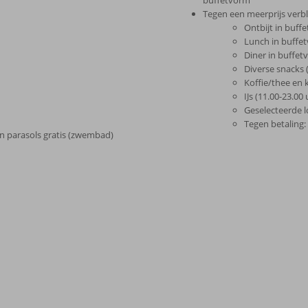
Tegen een meerprijs verblijf
Ontbijt in buff
Lunch in buffet
Diner in buffet
Diverse snacks 
Koffie/thee en 
IJs (11.00-23.00 
Geselecteerde l
Tegen betaling:
n parasols gratis (zwembad)