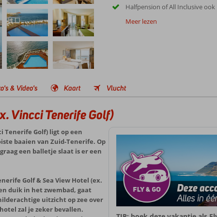
Halfpension of All Inclusive ook
Meer lezen
o's & Video's
Kaart
Vlucht
x. Vincci Tenerife Golf)
i Tenerife Golf) ligt op een
iste baaien van Zuid-Tenerife. Op
raag een balletje slaat is er een
enerife Golf & Sea View Hotel (ex.
 een duik in het zwembad, gaat
ilderachtige uitzicht op zee over
tel zal je zeker bevallen.
TIP: boek deze vakantie als F