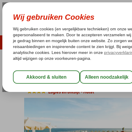
ZOMER 2026
LAST MINUTES
WIN
Pakketgarantie
Laagsteprijsgarantie*
Geen f
Spanje
Home
Canarische Eilanden
Tenerife
Golf del Sur
Tenerife
Tenerife Golf & Sea View Hotel (ex.
Logies en ontbijt
-
Hotel