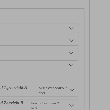
 Zijzeezicht A
Geschikt voor max 3
pers.
d Zeezicht B
Geschikt voor max 3
pers.