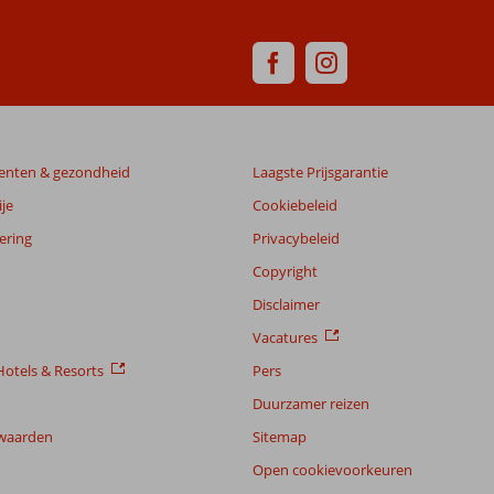
enten & gezondheid
Laagste Prijsgarantie
je
Cookiebeleid
ering
Privacybeleid
Copyright
Disclaimer
Vacatures
otels & Resorts
Pers
Duurzamer reizen
waarden
Sitemap
Open cookievoorkeuren