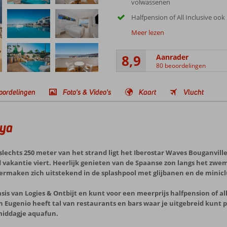
volwassenen
Halfpension of All Inclusive ook
Meer lezen
8,9
Aanrader
80 beoordelingen
oordelingen
Foto's & Video's
Kaart
Vlucht
aya
slechts 250 meter van het strand ligt het Iberostar Waves Bouganvill
d vakantie viert. Heerlijk genieten van de Spaanse zon langs het zwem
vermaken zich uitstekend in de splashpool met glijbanen en de minicl
asis van Logies & Ontbijt en kunt voor een meerprijs halfpension of all
 Eugenio heeft tal van restaurants en bars waar je uitgebreid kunt 
 middagje aquafun.