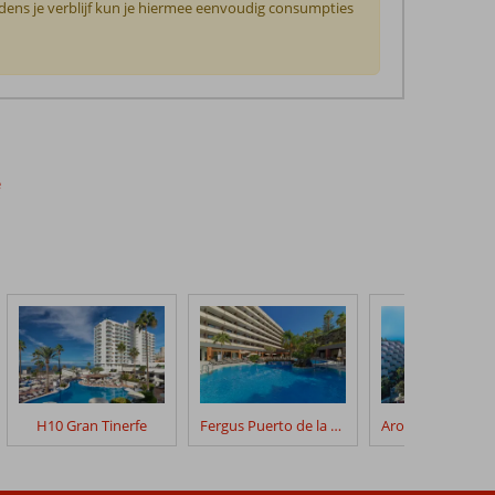
jdens je verblijf kun je hiermee eenvoudig consumpties
e
H10 Gran Tinerfe
Fergus Puerto de la Cruz