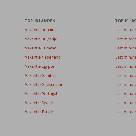
Totale score
Scoreverdeling
8,9
Algemene indruk
8,9
Eten
TOP 10 LANDEN
TOP 10 LA
Gebaseerd op:
Ligging
8,9
Kamers
Vakantie Bonaire
Last minut
80
Aanrader
Service
9,1
Kindvriende
beoordelingen
Vakantie Bulgarije
Last minut
Prijs/kwaliteit
8,5
Wifi kwalite
Vakantie Curacao
Last minute
Vakantie Nederland
Last minut
Ervaringen
Taal
van onze
Vakantie Egypte
Nederlands (BE + NL) (68)
Last minut
klanten
Vakantie Gambia
Last minut
Vakantie Griekenland
Last minute
9,0
Vakantie Portugal
Last minut
Over
Algemene indruk
9
Vakantie Spanje
Last minute 
Costa
Ligging
9
Catariena
Adeje:
Service
9
Vakantie Turkije
Last minute
Nederland
Prijs/kwaliteit
9
Tenerife
Met partner
Eten
9
is
,
een
Kamers
9
08 mei 2026
prachtig
Kindvriendelijk
-