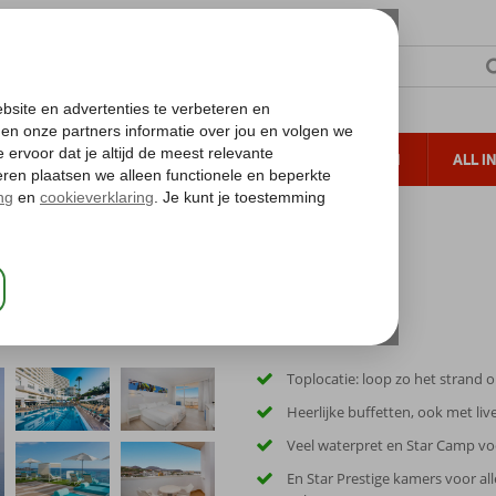
TERZON
ZONVAKANTIES
VERRE REIZEN
ALL I
ueltoeslag
Gratis annuleren*
ar Waves Bouganville Playa
ya
Toplocatie: loop zo het strand 
Heerlijke buffetten, ook met liv
Veel waterpret en Star Camp vo
En Star Prestige kamers voor al