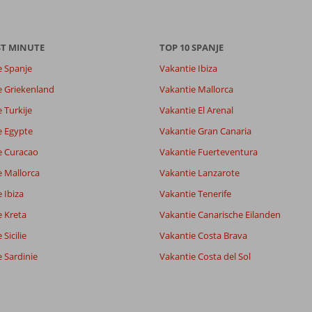
9,2
ST MINUTE
TOP 10 SPANJE
8,3
e Spanje
Vakantie Ibiza
lijk
9,1
e Griekenland
Vakantie Mallorca
it
8,5
 Turkije
Vakantie El Arenal
e Egypte
Vakantie Gran Canaria
Filter reisgezelschap
Sorteren op
e Curacao
Alle
Vakantie Fuerteventura
datum (nieuw > oud)
e Mallorca
Vakantie Lanzarote
 Ibiza
Vakantie Tenerife
e Kreta
Vakantie Canarische Eilanden
Sicilie
Vakantie Costa Brava
 Sardinie
Vakantie Costa del Sol