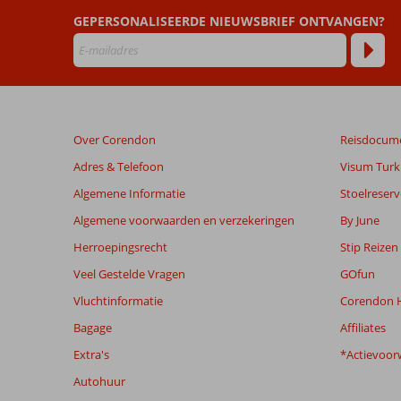
ouder
zijn
GEPERSONALISEERDE NIEUWSBRIEF ONTVANGEN?
dan
48
maanden
worden
niet
meer
Over Corendon
Reisdocum
weergegeven
om
Adres & Telefoon
Visum Turki
de
Algemene Informatie
Stoelreserv
relevantie
van
Algemene voorwaarden en verzekeringen
By June
de
Herroepingsrecht
Stip Reizen
getoonde
beoordelingen
Veel Gestelde Vragen
GOfun
te
Vluchtinformatie
Corendon H
garanderen.
Meer
Bagage
Affiliates
info
Extra's
*Actievoor
over
onze
Autohuur
beoordelingen.