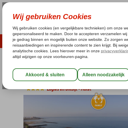
ZOMER 2026
LAST MINUTES
WIN
Pakketgarantie
Laagsteprijsgarantie*
Geen f
Spanje
Home
Canarische Eilanden
Tenerife
Costa Adeje
Iberost
Iberostar Waves Bouganville Pla
Logies en ontbijt
-
Hotel