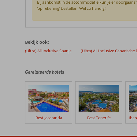
Bij aankomst in de accommodatie kun je er doorgaans vo
‘op rekening’ bestellen. Wel zo handig!
De
beoordelingen
zijn
Bekijk ook:
door
onze
(Ultra) All Inclusive Spanje
(Ultra) All Inclusive Canarische
klanten
geschreven
na
Gerelateerde hotels
hun
verblijf
in
Iberostar
Waves
Bouganville
Playa
Best Jacaranda
Best Tenerife
Beoordelingen
die