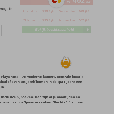
462
va
p.p.
 mogelijk
Augustus
729
p.p.
September
679
p.p.
Oktober
725
p.p.
November
547
p.p.
Bekijk beschikbaarheid
e Playa hotel. De moderne kamers, centrale locatie
bad of even tot jezelf komen in de spa tijdens een
ub.
 inclusive bijboeken. Dan zijn al je maaltijden en
proeven van de Spaanse keuken. Slechts 1,5 km van