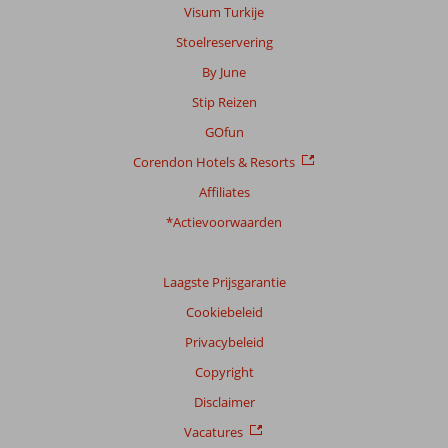
Prijs/kwaliteit
7,9
Wifi kwaliteit
7,1
Visum Turkije
Stoelreservering
Ervaringen
van
By June
onze
Stip Reizen
klanten
Taal
GOfun
Nederlands (BE + NL) (164)
Corendon Hotels & Resorts
Filter
Affiliates
reisgezelschap
*Actievoorwaarden
Alle
Sorteren
Laagste Prijsgarantie
op
datum (nieuw > oud)
Cookiebeleid
Privacybeleid
Regina
Copyright
8,0
Nederland
Disclaimer
Met partner
,
20 juli 2026
Vacatures