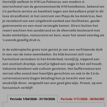
Hartelijk welkom in H10 Las Palmeras, een modern 4-
sterrenhotel van de gerenommeerde H10 hotelketen, bekend om
z’n perfecte service en kwaliteit tegen een betaalbare prijs! In dit
luxe strandhotel, in het centrum van Playa de las Américas, ben
je verzekerd van een uitgebreid aanbod aan faciliteiten, goede
gastronomie en een mooi verzorgde kamer. Direct buiten het
resort wachten het zandstrand en de sfeervolle boulevard met
leuke winkeltjes, restaurants en bars, waar het zowel overdag als
’s avonds gezellig druk is.
In de subtropische grote tuin geniet je van een verfrissende duik
in een van de twee zwembaden. De kids kunnen zich naar
hartenlust vermaken in het kinderbad, terwijl jij, nippend aan
een exotisch drankje, vanaf je ligbed een oogje in het zeil houdt.
Vakantie betekent ook culinair genieten. Het buffetrestaurant
verrast elke avond met heerlijke gerechten en ook in de 3 à-la-
carterestaurants (tegen betaling) kun je terecht voor een
smakelijk diner, vergezeld van een goed glas wijn. Proost, op een
fantastisch verblijf!
Periode 1/04/2026 - 31/10/2026
Periode 1/11/2026 - 30/04/2027