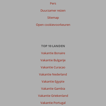
Pers
Duurzamer reizen
Over
Playa
Sitemap
de
Open cookievoorkeuren
las
Americas:
Tenerife
is
een
TOP 10 LANDEN
leuk
Vakantie Bonaire
eiland.
Huur
Vakantie Bulgarije
vooral
Vakantie Curacao
een
auto
Vakantie Nederland
en
Vakantie Egypte
maak
een
Vakantie Gambia
rit
Vakantie Griekenland
over
de
Vakantie Portugal