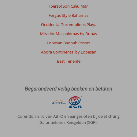
Ibersol Son Caliu Mar
Algemene indruk
8
Eten
7
Fergus Style Bahamas
Ligging
8
Kamers
7
Service
6
Kindvriendelijk
-
Occidental Torremolinos Playa
Prijs/kwaliteit
5
Wifi kwaliteit
8
Mirador Maspalomas by Dunas
Lopesan Baobab Resort
Anna
8,0
Abora Continental by Lopesan
Nederland
Best Tenerife
Alleen
,
26 juni 2026
Over
Gegarandeerd veilig boeken en betalen
Playa
de
las
Americas:
Corendon is lid van ABTO en aangesloten bij de Stichting
Het
Garantiefonds Reisgelden (SGR).
strand
bij
het