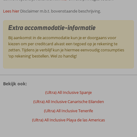
Lees hier
Disclaimer m.b.t. bovenstaande beschrijving.
Extra accommodatie-informatie
Bij aankomst in de accommodatie kun je er doorgaans voor
kiezen om per creditcard alvast een tegoed op je rekening te
zetten. Tijdens je verblijf kun je hiermee eenvoudig consumpties
‘op rekening’ bestellen. Wel zo handig!
De
beoordelingen
Bekijk ook:
zijn
door
(Ultra) All Inclusive Spanje
onze
(Ultra) All Inclusive Canarische Eilanden
klanten
geschreven
(Ultra) All Inclusive Tenerife
na
(Ultra) All Inclusive Playa de las Americas
hun
verblijf
in