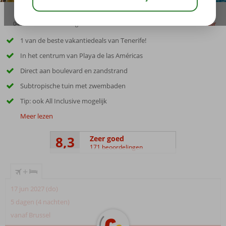
04:20
00:25
aug 28°
C
delen
bewaar
1 van de beste vakantiedeals van Tenerife!
In het centrum van Playa de las Américas
Direct aan boulevard en zandstrand
Subtropische tuin met zwembaden
Tip: ook All Inclusive mogelijk
Meer lezen
8,3
Zeer goed
171 beoordelingen
+
17 jun 2027 (do)
5 dagen (4 nachten)
vanaf Brussel