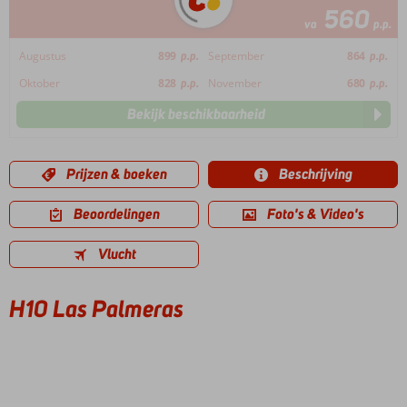
560
va
p.p.
Augustus
899
p.p.
September
864
p.p.
Oktober
828
p.p.
November
680
p.p.
Bekijk beschikbaarheid
Prijzen & boeken
Beschrijving
Beoordelingen
Foto's & Video's
Vlucht
H10 Las Palmeras