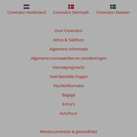
te
garanderen.
Corendon Nederland
Corendon Denmark
Corendon Zweden
Meer
info
over
Over Corendon
onze
beoordelingen.
Adres & Telefoon
Algemene Informatie
Totale
Algemene voorwaarden en verzekeringen
score
Herroepingsrecht
Gebaseerd
Veel Gestelde Vragen
op:
171
Vluchtinformatie
beoordelingen
Bagage
Extra's
Scoreverdeling
Autohuur
Algemene indruk
8,3
Eten
7,8
Ligging
8,7
Kamers
7,6
Service
8,3
Reisdocumenten & gezondheid
Kindvriendelijk
7,0