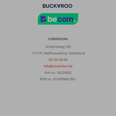
hotel
wordt
te
mooi
aangeprezen.
Het
is
CORENDON
geen
mooi
Schipholweg 335
strand
1171 PL Badhoevedorp, Nederland
en
02 722 94 94
je
info@corendon.be
kan
er
KvK nr.: 34220902
bijna
BTW nr.: 814395892 B01
niet
in
het
water
vanwege
al
de