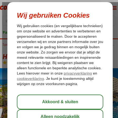
Pakketgarantie
Home
Spanje
Canarische Eilanden
Tenerife
Playa de las Americas
H10 Las Palmeras
H10 Las Palmeras
Logies en ontbijt
-
Hotel