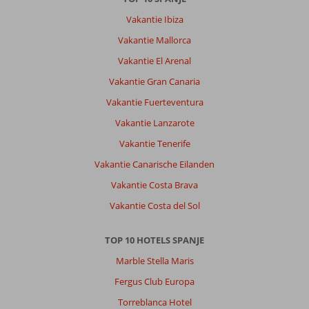
pieper
Vakantie Ibiza
in
Vakantie Mallorca
de
hand
Vakantie El Arenal
gedrukt
Vakantie Gran Canaria
en
vervolgens
Vakantie Fuerteventura
een
Vakantie Lanzarote
half
uur
Vakantie Tenerife
staan
Vakantie Canarische Eilanden
wachten
terwijl
Vakantie Costa Brava
het
Vakantie Costa del Sol
receptiepersoneel
gezellig
stonden
TOP 10 HOTELS SPANJE
te
Marble Stella Maris
kletsen
met
Fergus Club Europa
Spaanse
Torreblanca Hotel
gasten.