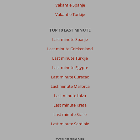
vulkaan.
Vakantie Spanje
Over
Vakantie Turkije
H10
Las
TOP 10 LAST MINUTE
Palmeras:
Last minute Spanje
Hotel
was
Last minute Griekenland
netjes
Last minute Turkije
en
schoon.
Last minute Egypte
Vriendelijk
Last minute Curacao
personeel
en
Last minute Mallorca
eten
Last minute Ibiza
was
goed.
Last minute Kreta
Inchecken
Last minute Sicilie
was
echter
Last minute Sardinie
drama.
Kregen
TOP 10 SPANJE
een