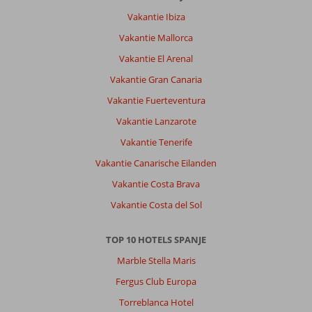
nacht
Vakantie Ibiza
Van
Vakantie Mallorca
omliggende
horeca
Vakantie El Arenal
tot
Vakantie Gran Canaria
4
uur.
Vakantie Fuerteventura
Ook
Vakantie Lanzarote
dronken
mensen
Vakantie Tenerife
die
Vakantie Canarische Eilanden
schreeuwen
en
Vakantie Costa Brava
met
Vakantie Costa del Sol
deuren
gooien
in
TOP 10 HOTELS SPANJE
het
Marble Stella Maris
hotel.
Fergus Club Europa
Algemene indruk
7
Eten
8
Torreblanca Hotel
Ligging
7
Kamers
8