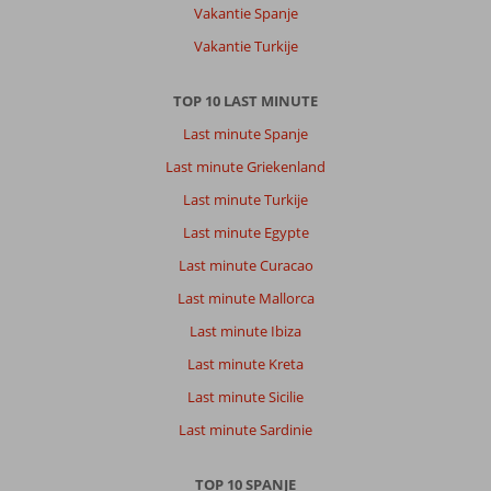
Vakantie Spanje
minder
goed
Vakantie Turkije
lopen.
TOP 10 LAST MINUTE
Over
Sol
Last minute Spanje
Tenerife:
Last minute Griekenland
Hotel
Last minute Turkije
sol
Tenerife
Last minute Egypte
mooi
Last minute Curacao
hotel,
goede
Last minute Mallorca
ligging
Last minute Ibiza
aan
het
Last minute Kreta
strand.
Last minute Sicilie
Helaas
veel
Last minute Sardinie
lawaai
[muziek]door
TOP 10 SPANJE
de