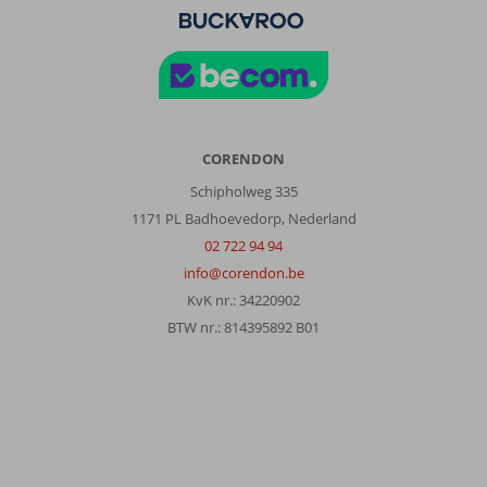
winkels.
Leuke
restaurantjes
Over
Sol
Tenerife:
CORENDON
Hotel
Schipholweg 335
oudbollig.
Niks
1171 PL Badhoevedorp, Nederland
te
02 722 94 94
beleven.
info@corendon.be
Discotheek
KvK nr.: 34220902
naast
het
BTW nr.: 814395892 B01
hotel
tot
4
uur
in
de
nacht.