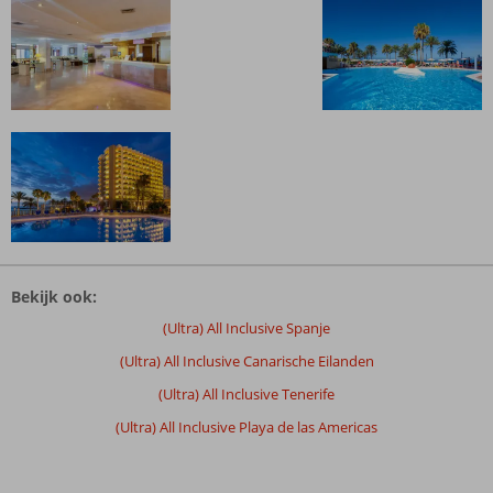
De
beoordelingen
Bekijk ook:
zijn
door
(Ultra) All Inclusive Spanje
onze
(Ultra) All Inclusive Canarische Eilanden
klanten
geschreven
(Ultra) All Inclusive Tenerife
na
(Ultra) All Inclusive Playa de las Americas
hun
verblijf
in