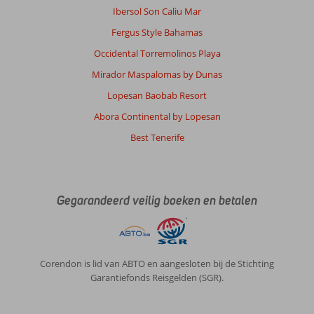
Service
8
Kindvriendelijk
-
Ibersol Son Caliu Mar
Prijs/kwaliteit
8
Wifi kwaliteit
8
Fergus Style Bahamas
Occidental Torremolinos Playa
Johanna
5,0
Mirador Maspalomas by Dunas
Nederland
Lopesan Baobab Resort
Met vrienden
,
08 maart 2026
Abora Continental by Lopesan
Best Tenerife
Over
Playa
de
las
Gegarandeerd veilig boeken en betalen
Americas:
Omgeving
wel
leuk
Corendon is lid van ABTO en aangesloten bij de Stichting
met
Garantiefonds Reisgelden (SGR).
de
boulevard
en