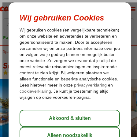
Pakketgarantie
Spanje
Home
Canarische Eilanden
Tenerife
Playa de las Americas
Sol Tenerife
Sol Tenerife
Logies en ontbijt
-
Hotel