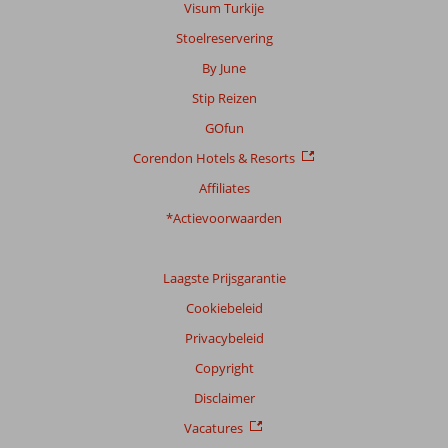
Visum Turkije
Ervaringen
Stoelreservering
van
onze
By June
klanten
Stip Reizen
Taal
Nederlands (BE + NL) (27)
GOfun
Corendon Hotels & Resorts
Filter
reisgezelschap
Affiliates
Alle
*Actievoorwaarden
Sorteren
op
Laagste Prijsgarantie
datum (nieuw > oud)
Cookiebeleid
Privacybeleid
Anoniem
7,0
Nederland
Copyright
Met vrienden
,
Disclaimer
15 maart 2026
Vacatures