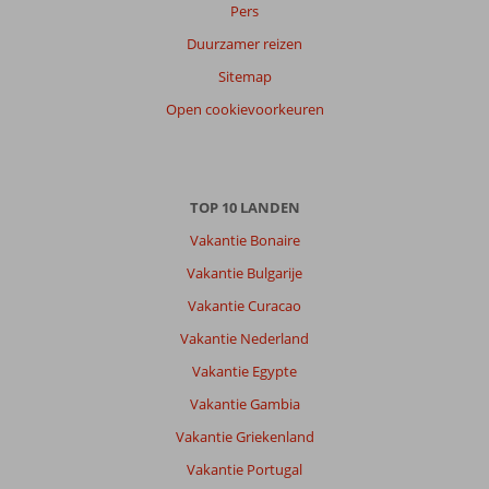
Pers
Over
Duurzamer reizen
Playa
de
Sitemap
las
Open cookievoorkeuren
Americas:
Hotel
ligt
gunstig
voor
TOP 10 LANDEN
winkels
Vakantie Bonaire
en
terrasjes.
Vakantie Bulgarije
De
Vakantie Curacao
weg
is
Vakantie Nederland
vrij
Vakantie Egypte
vlak,
ook
Vakantie Gambia
gunstig
Vakantie Griekenland
voor
mensen
Vakantie Portugal
die