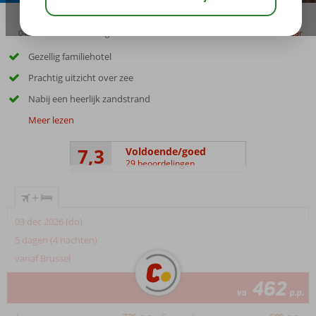
04:20
00:25
aug 28°
C
delen
bewaar
Gezellig familiehotel
Prachtig uitzicht over zee
Nabij een heerlijk zandstrand
Meer lezen
7,3
Voldoende/goed
29 beoordelingen
+
03 dec 2026 (do)
5 dagen (4 nachten)
vanaf Brussel
462
va
p.p.