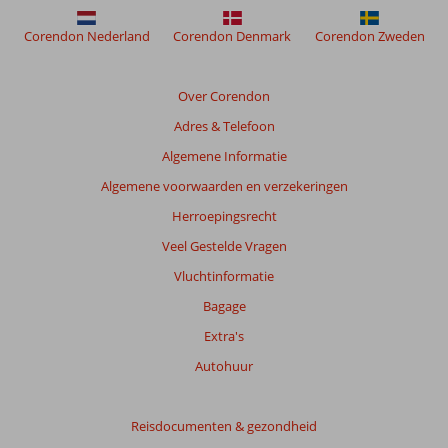
garanderen.
Meer
Corendon Nederland
Corendon Denmark
Corendon Zweden
info
over
onze
Over Corendon
beoordelingen.
Adres & Telefoon
Totale
Algemene Informatie
score
Algemene voorwaarden en verzekeringen
Gebaseerd
Herroepingsrecht
op:
Veel Gestelde Vragen
29
beoordelingen
Vluchtinformatie
Bagage
Extra's
Scoreverdeling
Algemene indruk
7,3
Eten
8,0
Autohuur
Ligging
8,2
Kamers
7,1
Service
8,3
Kindvriendelijk
-
Reisdocumenten & gezondheid
Prijs/kwaliteit
7,5
Wifi kwaliteit
7,4