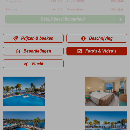
Augustus
726
p.p.
September
600
p.p.
Oktober
576
p.p.
November
463
p.p.
Bekijk beschikbaarheid
Prijzen & boeken
Beschrijving
Beoordelingen
Foto's & Video's
Vlucht