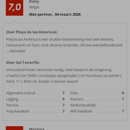
Dany
7,0
Belgie
Met partner
,
04 maart 2026
Over Playa de las Americas:
Playas las America is een drukke bestemming met vele winkels,
restaurants en bars. Ook diverse stranden. Mooie wandelboulevard
... Aanrader
Over Sol Tenerife:
Verouderd hotel; renovatie nodig. Veel lawaai in de omgeving
s'nachts tot 5h00 ( oordopjes aangeraden ) en hoorbaar op kamer (
Verd. 11 ). Eten ok. Eerder 3 sterren waard
Algemene indruk
7
Eten
8
Ligging
9
Kamers
7
Service
7
Kindvriendelijk
-
Prijs/kwaliteit
7
Wifi kwaliteit
7
Martina