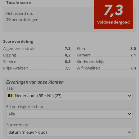
Totale score
7,3
Gebaseerd op:
29
beoordelingen
Voldoende/goed
Scoreverdeling
Algemene indruk
7,3
Eten
8,0
Ligging
8,2
Kamers
7,1
Service
8,3
Kindvriendelijk
-
Prijs/kwaliteit
7,5
Wifi kwaliteit
7,4
Ervaringen van onze klanten
Taal
Nederlands (BE + NL) (27)
Filter reisgezelschap
Alle
Sorteren op
datum (nieuw > oud)