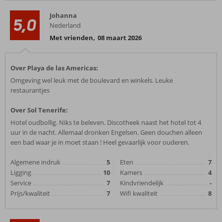
Johanna
5,0
Nederland
Met vrienden
,
08 maart 2026
Over Playa de las Americas:
Omgeving wel leuk met de boulevard en winkels. Leuke
restaurantjes
Over Sol Tenerife:
Hotel oudbollig. Niks te beleven. Discotheek naast het hotel tot 4
uur in de nacht. Allemaal dronken Engelsen. Geen douchen alleen
een bad waar je in moet staan ! Heel gevaarlijk voor ouderen.
Algemene indruk
5
Eten
7
Ligging
10
Kamers
4
Service
7
Kindvriendelijk
-
Prijs/kwaliteit
7
Wifi kwaliteit
8