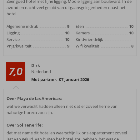
Zeer goed hotel met fijne ligging. Mooie ligging aan boulevard. In de
avond en nacht veel geluid van uitgaansgelegenheden naast het
hotel.
Algemene indruk
9
Eten
10
Ligging
10
Kamers
10
Service
10
Kindvriendelijk
-
Prijs/kwaliteit
9
Wifi kwaliteit
8
Dirk
7,0
Nederland
Met partner
,
07 januari 2026
Over Playa de las Americas:
wat we verwacht hadden alleen niet dat er zoveel herrie van
naburige horeca zou zijn.
Over Sol Tenerife:
dat met name dit hotel en waarschijnlijk ons appartement zoveel
last van geluid, van buiten het hotel, zou hebben. het was de