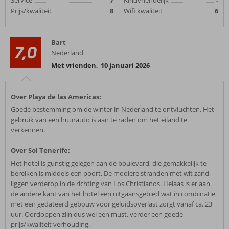
Service
7
Kindvriendelijk
-
Prijs/kwaliteit
8
Wifi kwaliteit
6
Bart
7,0
Nederland
Met vrienden
,
10 januari 2026
Over Playa de las Americas:
Goede bestemming om de winter in Nederland te ontvluchten. Het
gebruik van een huurauto is aan te raden om het eiland te
verkennen.
Over Sol Tenerife:
Het hotel is gunstig gelegen aan de boulevard, die gemakkelijk te
bereiken is middels een poort. De mooiere stranden met wit zand
liggen verderop in de richting van Los Christianos. Helaas is er aan
de andere kant van het hotel een uitgaansgebied wat in combinatie
met een gedateerd gebouw voor geluidsoverlast zorgt vanaf ca. 23
uur. Oordoppen zijn dus wel een must, verder een goede
prijs/kwaliteit verhouding.