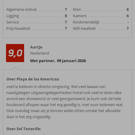
Algemene indruk
7
Eten
8
Ligging
8
Kamers
6
Service
7
Kindvriendelijk
-
Prijs/kwaliteit
7
Wifi kwaliteit
7
Aartje
9,0
Nederland
Met partner
,
09 januari 2026
Over Playa de las Americas:
veel te beleven in directe omgeving. Wel veel lawaai van
naastgelegen uitgaansgelegenheden Hotel ook veel te doen elke
avond een showworst er veel georganiseerd. Je kunt ook de hele
boulevard aflopen waar het erg gezellig is. met voor iedereen wat.
Ook overdag maar als je binnen wilde zitten omdat het afkoelde
daar is het erg ongezellig
Over Sol Tenerife: