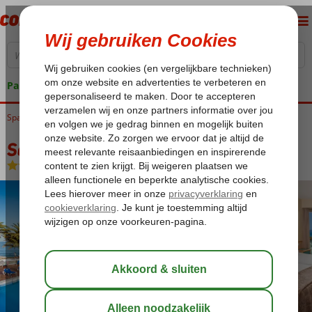
Pakketgarantie
Spanje
Home
Canarische Eilanden
Tenerife
Playa de las Americas
Sol Tenerife
Sol Tenerife
Logies en ontbijt
-
Hotel