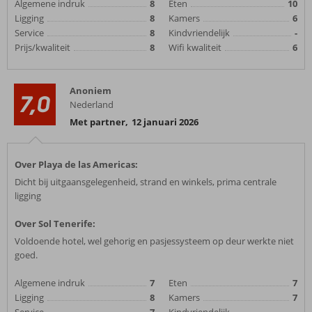
Algemene indruk
8
Eten
10
Ligging
8
Kamers
6
Service
8
Kindvriendelijk
-
Prijs/kwaliteit
8
Wifi kwaliteit
6
Anoniem
7,0
Nederland
Met partner
,
12 januari 2026
Over Playa de las Americas:
Dicht bij uitgaansgelegenheid, strand en winkels, prima centrale
ligging
Over Sol Tenerife:
Voldoende hotel, wel gehorig en pasjessysteem op deur werkte niet
goed.
Algemene indruk
7
Eten
7
Ligging
8
Kamers
7