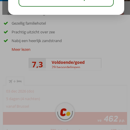
04:20
00:25
aug 28°
C
delen
bewaar
Gezellig familiehotel
Prachtig uitzicht over zee
Nabij een heerlijk zandstrand
Meer lezen
7,3
Voldoende/goed
29 beoordelingen
+
03 dec 2026 (do)
5 dagen (4 nachten)
vanaf Brussel
462
va
p.p.