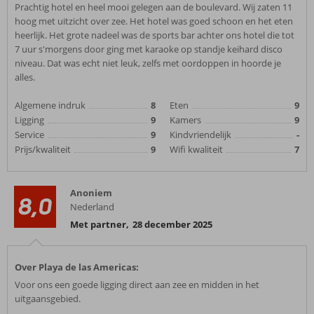
Prachtig hotel en heel mooi gelegen aan de boulevard. Wij zaten 11
hoog met uitzicht over zee. Het hotel was goed schoon en het eten
heerlijk. Het grote nadeel was de sports bar achter ons hotel die tot
7 uur s'morgens door ging met karaoke op standje keihard disco
niveau. Dat was echt niet leuk, zelfs met oordoppen in hoorde je
alles.
Algemene indruk
8
Eten
9
Ligging
9
Kamers
9
Service
9
Kindvriendelijk
-
Prijs/kwaliteit
9
Wifi kwaliteit
7
Anoniem
8,0
Nederland
Met partner
,
28 december 2025
Over Playa de las Americas:
Voor ons een goede ligging direct aan zee en midden in het
uitgaansgebied.