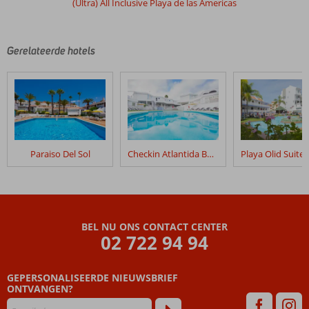
(Ultra) All Inclusive Playa de las Americas
Gerelateerde hotels
Paraiso Del Sol
Checkin Atlantida Bungalows
BEL NU ONS CONTACT CENTER
02 722 94 94
GEPERSONALISEERDE NIEUWSBRIEF
ONTVANGEN?