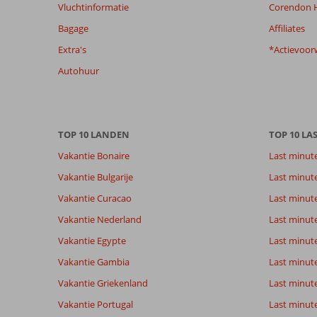
Vluchtinformatie
Corendon H
garanderen.
Meer
Bagage
Affiliates
info
Extra's
*Actievoor
over
onze
Autohuur
beoordelingen.
Totale score
Scoreverdeling
8,2
Algemene indruk
8,2
Eten
TOP 10 LANDEN
TOP 10 LA
Gebaseerd op:
Ligging
7,3
Kamers
Vakantie Bonaire
Last minut
16
Zeer goed
Service
8,1
Kindvriende
beoordelingen
Vakantie Bulgarije
Last minut
Prijs/kwaliteit
7,1
Wifi kwalite
Vakantie Curacao
Last minute
Vakantie Nederland
Last minut
Ervaringen
Taal
van onze
Vakantie Egypte
Nederlands (BE + NL) (16)
Last minut
klanten
Vakantie Gambia
Last minut
Vakantie Griekenland
Last minute
10
Vakantie Portugal
Last minut
Over
Algemene indruk
10