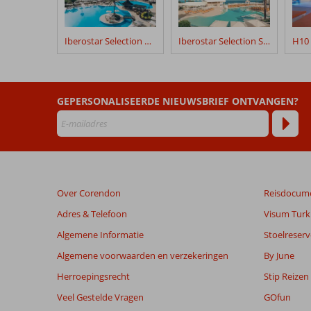
Hotel
Tenerife
Iberostar Selection Anthelia
Iberostar Selection Sábila
Beoordelingen
die
ouder
zijn
GEPERSONALISEERDE NIEUWSBRIEF ONTVANGEN?
dan
48
maanden
worden
niet
meer
Over Corendon
Reisdocum
weergegeven
om
Adres & Telefoon
Visum Turki
de
Algemene Informatie
Stoelreserv
relevantie
van
Algemene voorwaarden en verzekeringen
By June
de
Herroepingsrecht
Stip Reizen
getoonde
beoordelingen
Veel Gestelde Vragen
GOfun
te