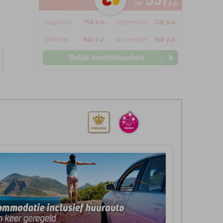
551
va
p.p.
Augustus
754
p.p.
September
728
p.p.
Oktober
843
p.p.
November
588
p.p.
Bekijk beschikbaarheid