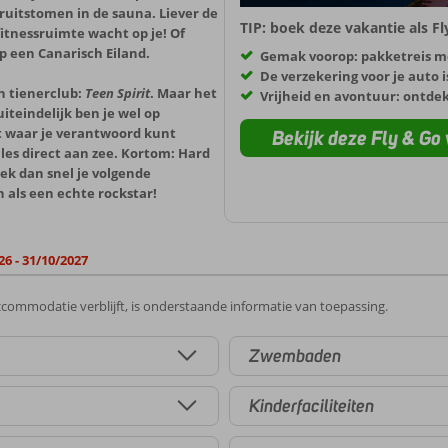
ruitstomen in de sauna. Liever de
TIP: boek deze vakantie als F
tnessruimte wacht op je! Of
op een Canarisch Eiland.
Gemak voorop: pakketreis m
De verzekering voor je auto i
en tienerclub:
Teen Spirit
. Maar het
Vrijheid en avontuur: ontde
teindelijk ben je wel op
t waar je verantwoord kunt
Bekijk deze Fly & Go 
lles direct aan zee. Kortom: Hard
oek dan snel je volgende
n als een echte rockstar!
26 - 31/10/2027
commodatie verblijft, is onderstaande informatie van toepassing.
Zwembaden
Kinderfaciliteiten