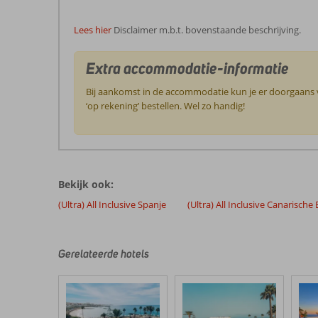
Lees hier
Disclaimer m.b.t. bovenstaande beschrijving.
Extra accommodatie-informatie
Bij aankomst in de accommodatie kun je er doorgaans vo
‘op rekening’ bestellen. Wel zo handig!
De
beoordelingen
zijn
Bekijk ook:
door
onze
(Ultra) All Inclusive Spanje
(Ultra) All Inclusive Canarische
klanten
geschreven
na
Gerelateerde hotels
hun
verblijf
in
Hard
Rock