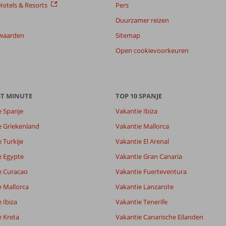
otels & Resorts
Pers
Duurzamer reizen
waarden
Sitemap
Open cookievoorkeuren
7,4
ST MINUTE
TOP 10 SPANJE
8,4
e Spanje
Vakantie Ibiza
lijk
8,6
e Griekenland
Vakantie Mallorca
it
9,1
 Turkije
Vakantie El Arenal
e Egypte
Vakantie Gran Canaria
Filter reisgezelschap
Sorteren op
e Curacao
Alle
Vakantie Fuerteventura
datum (nieuw > oud)
e Mallorca
Vakantie Lanzarote
 Ibiza
Vakantie Tenerife
e Kreta
Vakantie Canarische Eilanden