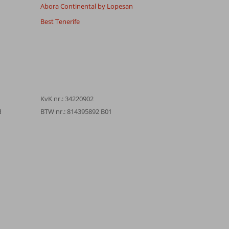
Abora Continental by Lopesan
Best Tenerife
KvK nr.: 34220902
d
BTW nr.: 814395892 B01