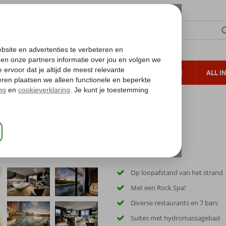
TERZON
ZONVAKANTIES
VERRE REIZEN
ALL I
ueltoeslag
Gratis annuleren*
Rock Hotel Tenerife
Op loopafstand van het strand
Met een Rock Spa!
Diverse restaurants en 7 bars
Suites met hydromassagebad