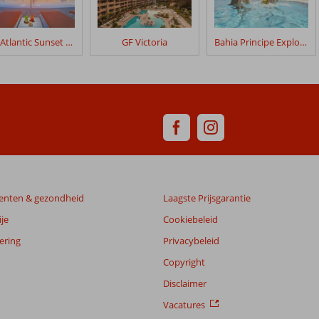
H10 Atlantic Sunset Horizons Collection
GF Victoria
Bahia Principe Explore Fantasia
enten & gezondheid
Laagste Prijsgarantie
je
Cookiebeleid
ering
Privacybeleid
Copyright
Disclaimer
Vacatures