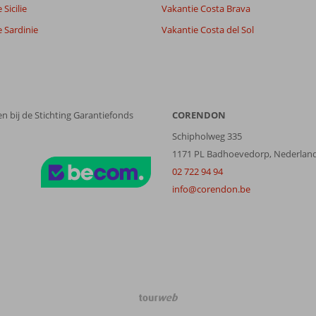
Sicilie
Vakantie Costa Brava
 Sardinie
Vakantie Costa del Sol
n bij de Stichting Garantiefonds
CORENDON
Schipholweg 335
1171 PL Badhoevedorp, Nederlan
02 722 94 94
info@corendon.be
TourWeb
©