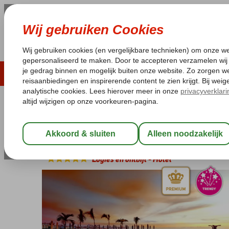
ZOMER 2026
LAST MINUTES
WIN
Pakketgarantie
Laagsteprijsgarantie*
Geen f
Spanje
Home
Canarische Eilanden
Tenerife
Playa Paraiso
Hard 
Hard Rock Hotel Tenerife
Logies en ontbijt
-
Hotel