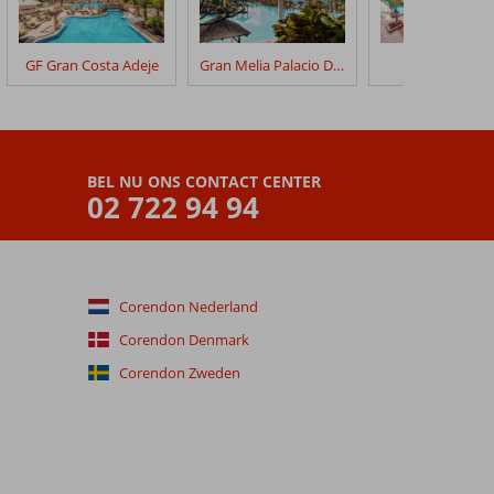
GF Gran Costa Adeje
Gran Melia Palacio De Isora
Best Jacaran
BEL NU ONS CONTACT CENTER
02 722 94 94
Corendon Nederland
Corendon Denmark
Corendon Zweden