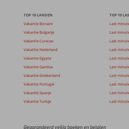
Totale score
Scoreverdeling
9,2
Algemene indruk
9,2
Eten
Gebaseerd op:
TOP 10 LANDEN
Ligging
9,4
TOP 10 LA
Kamers
29
Uitstekend
Service
9,4
Kindvriende
Vakantie Bonaire
Last minut
beoordelingen
Prijs/kwaliteit
8,5
Wifi kwalite
Vakantie Bulgarije
Last minut
Vakantie Curacao
Last minute
Ervaringen
Taal
Vakantie Nederland
Last minut
van onze
Nederlands (BE + NL) (29)
klanten
Vakantie Egypte
Last minut
Vakantie Gambia
Last minut
6,0
Vakantie Griekenland
Last minute
Over
Algemene indruk
6
Vakantie Portugal
Last minut
Costa
Ligging
8
Vakantie Spanje
Levi
Last minute 
Adeje:
Service
8
Nederland
Prijs/kwaliteit
4
Mooie
Vakantie Turkije
Last minute
Gezin met oud(ere) kind(eren)
Eten
7
Ligging,
,
aan
Kamers
2
20 juli 2025
zee
Kindvriendelijk
3
,
Wifi kwaliteit
2
Gegarandeerd veilig boeken en betalen
mooie