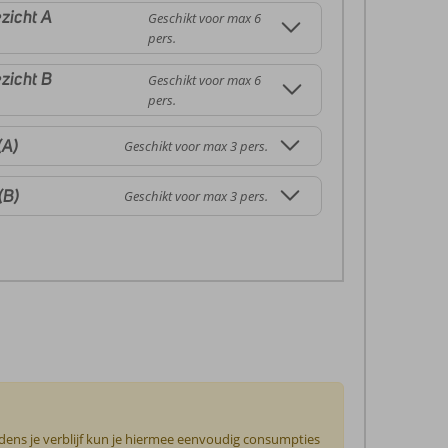
zicht A
Geschikt voor max 6
pers.
zicht B
Geschikt voor max 6
pers.
(A)
Geschikt voor max 3 pers.
(B)
Geschikt voor max 3 pers.
jdens je verblijf kun je hiermee eenvoudig consumpties