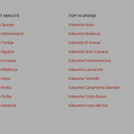
8,9
ST MINUTE
8,5
TOP 10 SPANJE
lijk
8,2
e Spanje
Vakantie Ibiza
it
8,4
e Griekenland
Vakantie Mallorca
 Turkije
Vakantie El Arenal
Filter reisgezelschap
Sorteren op
e Egypte
Vakantie Gran Canaria
Alle
datum (nieuw > oud)
e Curacao
Vakantie Fuerteventura
e Mallorca
Vakantie Lanzarote
 Ibiza
Vakantie Tenerife
e Kreta
Vakantie Canarische Eilanden
Sicilie
Vakantie Costa Brava
 Sardinie
Vakantie Costa del Sol