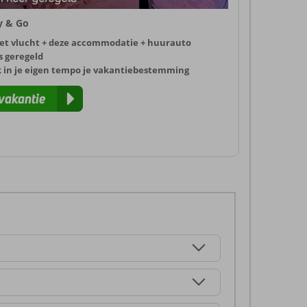
ly & Go
et vlucht + deze accommodatie + huurauto
s geregeld
k in je eigen tempo je vakantiebestemming
vakantie