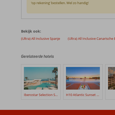
‘op rekening’ bestellen. Wel zo handig!
De
beoordelingen
zijn
Bekijk ook:
door
onze
(Ultra) All Inclusive Spanje
(Ultra) All Inclusive Canarische
klanten
geschreven
na
Gerelateerde hotels
hun
verblijf
in
Iberostar
Selection
Anthelia
Iberostar Selection Sábila
H10 Atlantic Sunset Horizons Collection
Beoordelingen
die
ouder
zijn