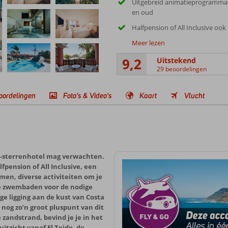
Uitgebreid animatieprogramma
en oud
Halfpension of All Inclusive ook
Meer lezen
9,2
Uitstekend
29 beoordelingen
oordelingen
Foto's & Video's
Kaart
Vlucht
 5-sterrenhotel mag verwachten.
lfpension of All Inclusive, een
men, diverse activiteiten om je
de zwembaden voor de nodige
e ligging aan de kust van Costa
s nog zo’n groot pluspunt van dit
 zandstrand, bevind je je in het
itzicht vanaf El Teide, de