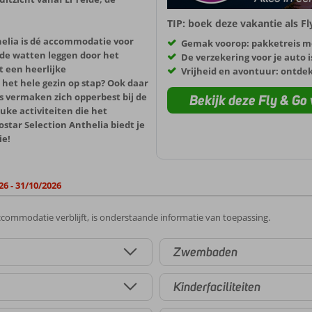
TIP: boek deze vakantie als F
thelia is dé accommodatie voor
Gemak voorop: pakketreis m
in de watten leggen door het
De verzekering voor je auto i
t een heerlijke
Vrijheid en avontuur: ontde
het hele gezin op stap? Ook daar
s vermaken zich opperbest bij de
Bekijk deze Fly & Go 
uke activiteiten die het
ostar Selection Anthelia biedt je
ie!
26 - 31/10/2026
commodatie verblijft, is onderstaande informatie van toepassing.
Zwembaden
Kinderfaciliteiten