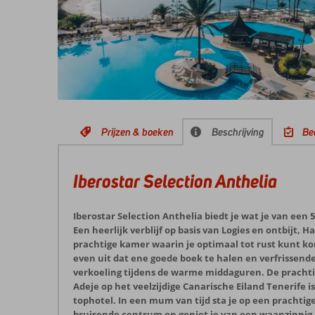
Prijzen & boeken
Beschrijving
Be
Iberostar Selection Anthelia
Iberostar Selection Anthelia biedt je wat je van een
Een heerlijk verblijf op basis van Logies en ontbijt, Ha
prachtige kamer waarin je optimaal tot rust kunt ko
even uit dat ene goede boek te halen en verfrissen
verkoeling tijdens de warme middaguren. De prachtig
Adeje op het veelzijdige Canarische Eiland Tenerife i
tophotel. In een mum van tijd sta je op een prachtige
bruisende centrum en geniet je van een waanzinnig u