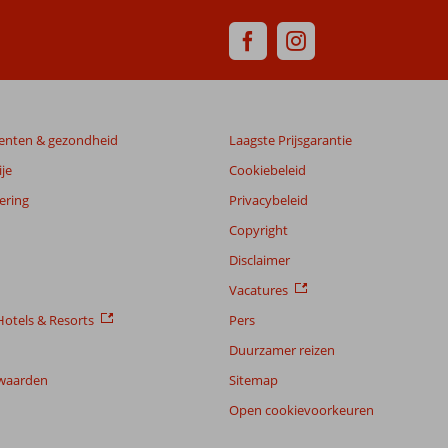
enten & gezondheid
Laagste Prijsgarantie
je
Cookiebeleid
ering
Privacybeleid
Copyright
Disclaimer
Vacatures
otels & Resorts
Pers
Duurzamer reizen
waarden
Sitemap
Open cookievoorkeuren