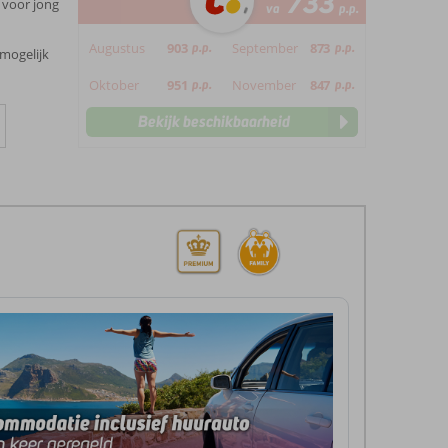
733
 voor jong
va
p.p.
Augustus
903
p.p.
September
873
p.p.
 mogelijk
Oktober
951
p.p.
November
847
p.p.
Bekijk beschikbaarheid