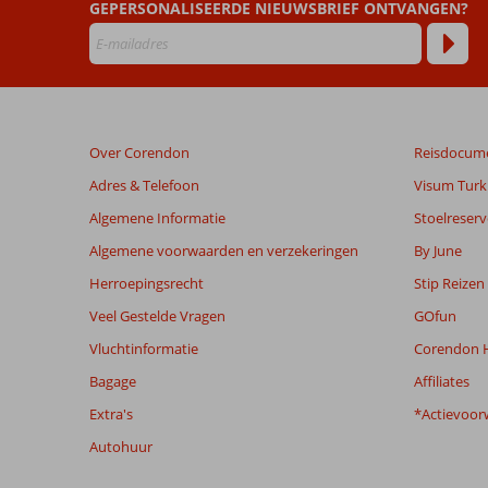
dan
GEPERSONALISEERDE NIEUWSBRIEF ONTVANGEN?
48
maanden
worden
niet
meer
weergegeven
Over Corendon
Reisdocum
om
de
Adres & Telefoon
Visum Turki
relevantie
Algemene Informatie
Stoelreserv
van
de
Algemene voorwaarden en verzekeringen
By June
getoonde
Herroepingsrecht
Stip Reizen
beoordelingen
te
Veel Gestelde Vragen
GOfun
garanderen.
Vluchtinformatie
Corendon H
Meer
info
Bagage
Affiliates
over
Extra's
*Actievoor
onze
beoordelingen.
Autohuur