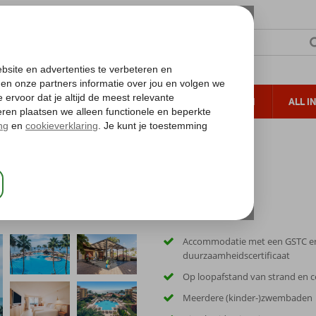
TERZON
ZONVAKANTIES
VERRE REIZEN
ALL I
ueltoeslag
Gratis annuleren*
ar Selection Anthelia
Accommodatie met een GSTC e
duurzaamheidscertificaat
Op loopafstand van strand en 
Meerdere (kinder-)zwembaden