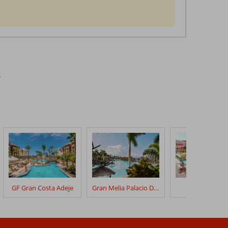
e
GF Gran Costa Adeje
Gran Melia Palacio De Isora
Best Jacaran