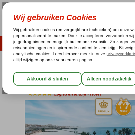
ZOMER 2026
LAST MINUTES
WIN
Pakketgarantie
Laagsteprijsgarantie*
Geen f
Spanje
Home
Canarische Eilanden
Tenerife
Costa Adeje
Iberost
Iberostar Selection Anthelia
Logies en ontbijt
-
Hotel