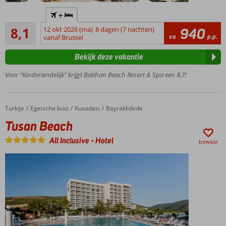
Direct
+
aan
Zeer goed
het
8,1
12 okt 2026 (ma)
8 dagen (7 nachten)
940
35
va
p.p.
strand
vanaf Brussel
beoordelingen
Diverse
Bekijk deze vakantie
restaurants
Zwembad
Voor “Kindvriendelijk” krijgt Batihan Beach Resort & Spa een 8,7!
met
glijbanen
Entertainment
Turkije
Tusan Beach
Home
Egeische kust
Kusadasi
Bayraklidede
voor jong en
Tusan Beach
oud
All Inclusive
-
Hotel
bewaar