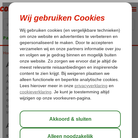
Pakketgarantie
Home
All Inclusive Kusadasi
All Inclusive Kusadasi
All Inclusive vakanties naar Kusadasi boek je natuurlijk bij Corendon.
Als Turks bedrijf weten wij als geen ander welke schitterende plekken
je moet bezoeken tijdens je vakantie in Kusadasi. Wij bieden dan ook
een uitgebreid aanbod van All Inclusive hotels in de prachtige
omgeving van Kusadasi aan de Egeïsche kust. Van knusse verblijven
tot
luxueuze vakanties
waar je werkelijk niets tekort komt. Je All
Inclusive Kusadasi begint bij Corendon!
All Inclusive vakanties Kusadasi
Kies je voor een verborgen baai nabij Güzelçamlı of voor het