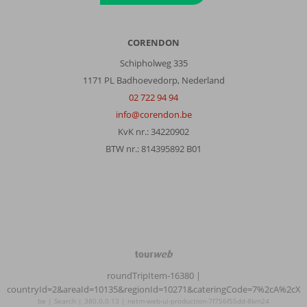
CORENDON
Schipholweg 335
1171 PL Badhoevedorp, Nederland
02 722 94 94
info@corendon.be
KvK nr.: 34220902
BTW nr.: 814395892 B01
TourWeb
©
roundTripItem-16380
|
NetMatch
countryId=2&areaId=10135&regionId=10271&cateringCode=7%2cA%2cX
be | Search | 380.0.0.13 | netm-web-ui-production-7f756f55dd-8km24