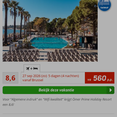
Gelegen
+
in een
Aanrader
bosrijke
8,6
27 sep 2026 (zo)
5 dagen (4 nachten)
560
132
va
p.p.
omgeving
vanaf Brussel
beoordelingen
direct aan
Bekijk deze vakantie
het
strand
Voor “Algemene indruk” en “Wifi kwaliteit” krijgt Ömer Prime Holiday Resort
Leuke
een 8,6!
activiteiten
voor jong