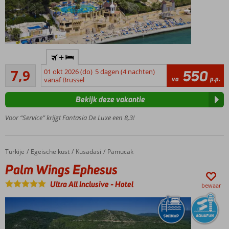
Direct
+
aan
Goed
het
7,9
01 okt 2026 (do)
5 dagen (4 nachten)
550
32
va
p.p.
strand
vanaf Brussel
beoordelingen
Ruime
Bekijk deze vakantie
kamers
Volop
Voor “Service” krijgt Fantasia De Luxe een 8,3!
activiteiten
voor jong
en oud
Turkije
Palm Wings Ephesus
Home
Egeische kust
Kusadasi
Pamucak
Palm Wings Ephesus
Ultra All Inclusive
-
Hotel
bewaar