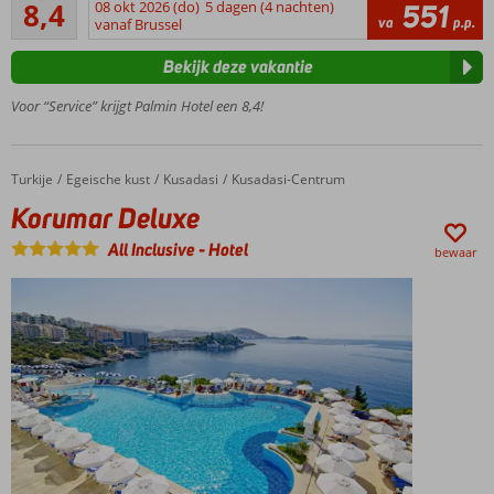
Zeer goed
bruisende
8,4
08 okt 2026 (do)
5 dagen (4 nachten)
551
24
va
p.p.
centrum
vanaf Brussel
beoordelingen
van
Bekijk deze vakantie
Kusadasi
Zwembad
Voor “Service” krijgt Palmin Hotel een 8,4!
met
glijbanen
Leuke
Turkije
Korumar Deluxe
Home
Egeische kust
Kusadasi
Kusadasi-Centrum
activiteiten
Korumar Deluxe
voor jong
en oud
All Inclusive
-
Hotel
bewaar