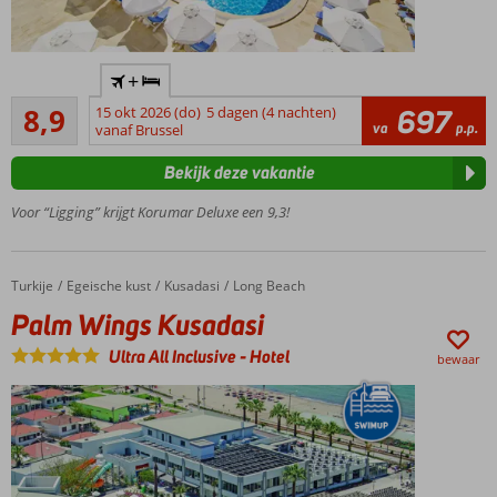
Schitterend
+
uitzicht op
Aanrader
de haven
8,9
15 okt 2026 (do)
5 dagen (4 nachten)
697
78
va
p.p.
van
vanaf Brussel
beoordelingen
Kusadasi
Bekijk deze vakantie
Uitstekende
service en
Voor “Ligging” krijgt Korumar Deluxe een 9,3!
vriendelijk
personeel
Centrum
Turkije
Palm Wings Kusadasi
Home
Egeische kust
Kusadasi
Long Beach
van
Palm Wings Kusadasi
Kusadasi
op 2 km
Ultra All Inclusive
-
Hotel
bewaar
afstand