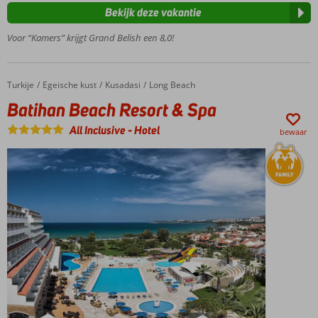
Ruime
Bekijk deze vakantie
kamers
Tal van
Voor “Kamers” krijgt Grand Belish een 8,0!
sportactiviteiten
Turkije
Batihan Beach Resort & Spa
Home
Egeische kust
Kusadasi
Long Beach
Batihan Beach Resort & Spa
All Inclusive
-
Hotel
bewaar