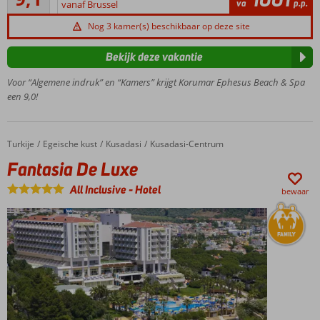
17
va
p.p.
hotel
vanaf Brussel
beoordelingen
aan
Nog 3 kamer(s) beschikbaar op deze site
het
strand
Bekijk deze vakantie
3 à-la-
carterestaurants
Voor “Algemene indruk” en “Kamers” krijgt Korumar Ephesus Beach & Spa
een 9,0!
Zwembad
met
glijbanen
Miniclub
Turkije
Fantasia De Luxe
Home
Egeische kust
Kusadasi
Kusadasi-Centrum
voor de
Fantasia De Luxe
kinderen
All Inclusive
-
Hotel
bewaar