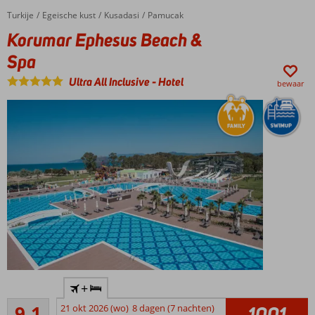
met
Turkije
Korumar Ephesus Beach & Spa
Home
Egeische kust
Kusadasi
Pamucak
glijbanen
Korumar Ephesus Beach &
Goede
service en
Spa
vriendelijk
Ultra All Inclusive
-
Hotel
personeel
bewaar
Nieuw
+
en
Uitstekend
luxe
9,1
21 okt 2026 (wo)
8 dagen (7 nachten)
1001