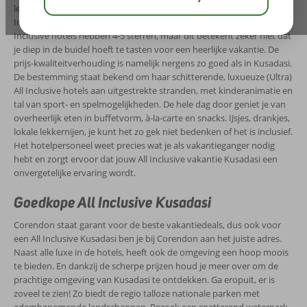
levendige centrum van Kusadasi? Waar je ook verblijft, de All
Inclusive formule in Kusadasi is altijd zeer uitgebreid. De (Ultra) All
Inclusive hotels hebben 4-5 sterren, maar dit betekent zeker niet dat
je diep in de buidel hoeft te tasten voor een heerlijke vakantie. De
prijs-kwaliteitverhouding is namelijk nergens zo goed als in Kusadasi.
De bestemming staat bekend om haar schitterende, luxueuze (Ultra)
All Inclusive hotels aan uitgestrekte stranden, met kinderanimatie en
tal van sport- en spelmogelijkheden. De hele dag door geniet je van
overheerlijk eten in buffetvorm, à-la-carte en snacks. IJsjes, drankjes,
lokale lekkernijen, je kunt het zo gek niet bedenken of het is inclusief.
Het hotelpersoneel weet precies wat je als vakantieganger nodig
hebt en zorgt ervoor dat jouw All Inclusive vakantie Kusadasi een
onvergetelijke ervaring wordt.
Goedkope All Inclusive Kusadasi
Corendon staat garant voor de beste vakantiedeals, dus ook voor
een All Inclusive Kusadasi ben je bij Corendon aan het juiste adres.
Naast alle luxe in de hotels, heeft ook de omgeving een hoop moois
te bieden. En dankzij de scherpe prijzen houd je meer over om de
prachtige omgeving van Kusadasi te ontdekken. Ga eropuit, er is
zoveel te zien! Zo biedt de regio talloze nationale parken met