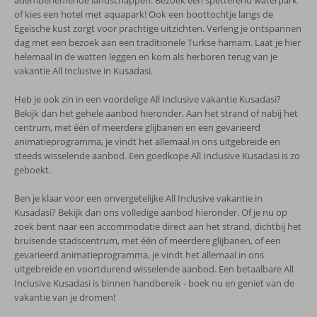
adembenemende landschappen. Bezoek een spetterend waterpark
of kies een hotel met aquapark! Ook een boottochtje langs de
Egeïsche kust zorgt voor prachtige uitzichten. Verleng je ontspannen
dag met een bezoek aan een traditionele Turkse hamam. Laat je hier
helemaal in de watten leggen en kom als herboren terug van je
vakantie All Inclusive in Kusadasi.
Heb je ook zin in een voordelige All Inclusive vakantie Kusadasi?
Bekijk dan het gehele aanbod hieronder. Aan het strand of nabij het
centrum, met één of meerdere glijbanen en een gevarieerd
animatieprogramma, je vindt het allemaal in ons uitgebreide en
steeds wisselende aanbod. Een goedkope All Inclusive Kusadasi is zo
geboekt.
Ben je klaar voor een onvergetelijke All Inclusive vakantie in
Kusadasi? Bekijk dan ons volledige aanbod hieronder. Of je nu op
zoek bent naar een accommodatie direct aan het strand, dichtbij het
bruisende stadscentrum, met één of meerdere glijbanen, of een
gevarieerd animatieprogramma, je vindt het allemaal in ons
uitgebreide en voortdurend wisselende aanbod. Een betaalbare All
Inclusive Kusadasi is binnen handbereik - boek nu en geniet van de
vakantie van je dromen!