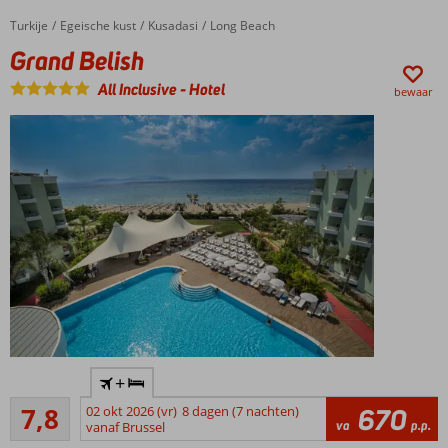
Turkije
Grand Belish
Home
Egeische kust
Kusadasi
Long Beach
Grand Belish
All Inclusive
-
Hotel
bewaar
Prachtig
+
gelegen,
Goed
direct
7,8
02 okt 2026 (vr)
8 dagen (7 nachten)
670
25
va
p.p.
aan zee
vanaf Brussel
beoordelingen