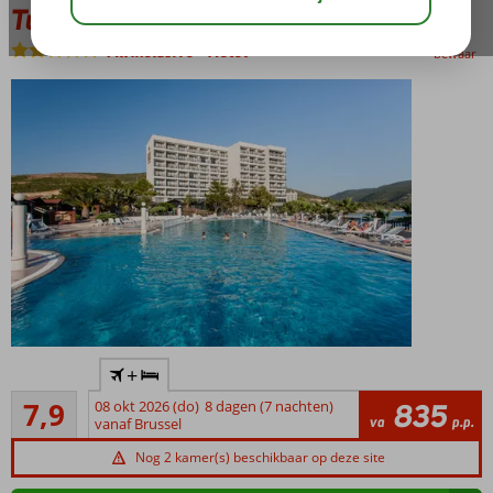
Tusan Beach
All Inclusive
-
Hotel
bewaar
Rustig
+
gelegen met
Goed
panoramisch
7,9
08 okt 2026 (do)
8 dagen (7 nachten)
835
9
va
p.p.
uitzicht
vanaf Brussel
beoordelingen
Slechts 5
Nog 2 kamer(s) beschikbaar op deze site
km van