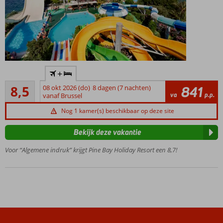
Direct
+
aan
Aanrader
het
8,5
08 okt 2026 (do)
8 dagen (7 nachten)
841
21
va
p.p.
strand
vanaf Brussel
beoordelingen
7 à-la-
Nog 1 kamer(s) beschikbaar op deze site
carterestaurants
Zwembad
Bekijk deze vakantie
met
Voor “Algemene indruk” krijgt Pine Bay Holiday Resort een 8,7!
glijbanen
Meerdere
restaurants
Veel sport- en
spafaciliteiten