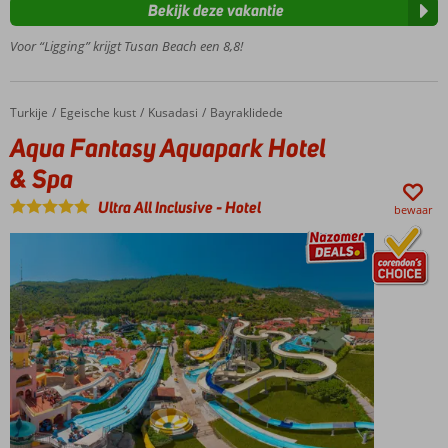
Kusadasi
Bekijk deze vakantie
Volop sport en
Voor “Ligging” krijgt Tusan Beach een 8,8!
ontspanningsmogelijkheden
Turkije
Aqua Fantasy Aquapark Hotel & Spa
Home
Egeische kust
Kusadasi
Bayraklidede
Aqua Fantasy Aquapark Hotel
& Spa
Ultra All Inclusive
-
Hotel
bewaar