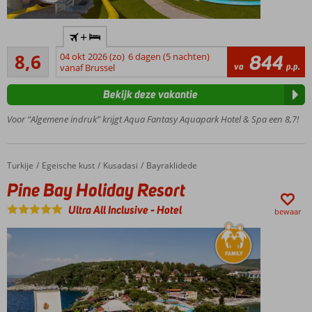
Langgerekt
+
privéstrand
Aanrader
met pier
8,6
04 okt 2026 (zo)
6 dagen (5 nachten)
844
50
va
p.p.
vanaf Brussel
Zeer ruime
beoordelingen
familiekamers
Bekijk deze vakantie
en -suites
Spa- en feelgood
Voor “Algemene indruk” krijgt Aqua Fantasy Aquapark Hotel & Spa een 8,7!
schoonheidscentrum
Gratis
toegang
Turkije
Pine Bay Holiday Resort
Home
Egeische kust
Kusadasi
Bayraklidede
tot
Pine Bay Holiday Resort
spetterend
Aquapark
Ultra All Inclusive
-
Hotel
bewaar