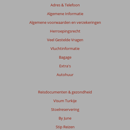
getoonde
Adres & Telefoon
beoordelingen
te
Algemene Informatie
garanderen.
Algemene voorwaarden en verzekeringen
Meer
info
Herroepingsrecht
over
Veel Gestelde Vragen
onze
beoordelingen.
Vluchtinformatie
Bagage
Extra's
Autohuur
Reisdocumenten & gezondheid
Visum Turkije
Stoelreservering
By June
Stip Reizen