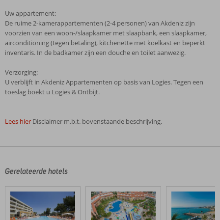
Uw appartement:
De ruime 2-kamerappartementen (2-4 personen) van Akdeniz zijn
voorzien van een woon-/slaapkamer met slaapbank, een slaapkamer,
airconditioning (tegen betaling), kitchenette met koelkast en beperkt
inventaris. In de badkamer zijn een douche en toilet aanwezig.
Verzorging:
U verblijft in Akdeniz Appartementen op basis van Logies. Tegen een
toeslag boekt u Logies & Ontbijt.
Lees hier
Disclaimer m.b.t. bovenstaande beschrijving.
De
beoordelingen
zijn
door
Gerelateerde hotels
onze
klanten
geschreven
na
hun