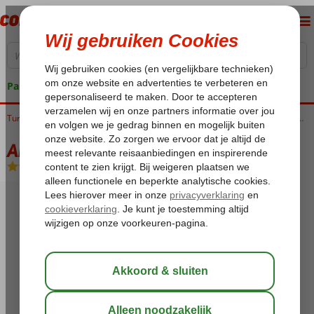
Pakketgarantie
Turkije
Home
Egeische kust
Kusadasi
Kusadasi-Centrum
Akdeniz Appartementen
Akdeniz Appartementen
Logies
-
Appartement