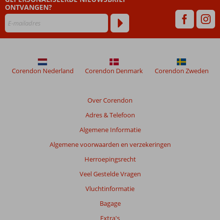
ONTVANGEN?
maanden
worden
niet
meer
weergegeven
om
de
Corendon Nederland
Corendon Denmark
Corendon Zweden
relevantie
van
de
Over Corendon
getoonde
Adres & Telefoon
beoordelingen
te
Algemene Informatie
garanderen.
Algemene voorwaarden en verzekeringen
Meer
info
Herroepingsrecht
over
Veel Gestelde Vragen
onze
beoordelingen.
Vluchtinformatie
Bagage
Extra's