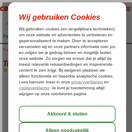
Pakketgarantie
Turkije
Home
Egeische kust
Kusadasi
Ladies Beach
Tropicana Garden
Tropicana Garden
Logies en ontbijt
-
Hotel