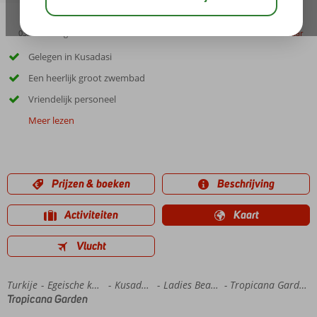
03:15
aug 31°
C
delen
bewaar
Gelegen in Kusadasi
Een heerlijk groot zwembad
Vriendelijk personeel
Meer lezen
Prijzen & boeken
Beschrijving
Activiteiten
Kaart
Vlucht
Turkije
Home
Egeische kust
Kusadasi
Ladies Beach
Tropicana Garden
Tropicana Garden