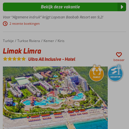
Afrikaanse
Bekijk deze vakantie
stijl
Gelegen in
Voor “Algemene indruk” krijgt Lopesan Baobab Resort een 9,2!
het
2 recente boekingen
veelzijdige
Meloneras
5 zwembaden en 2
Turkije
Limak Limra
Home
Turkse Riviera
Kemer
Kiris
kinderzwembaden
Limak Limra
Halfpension
Ultra All Inclusive
-
Hotel
en
bewaar
Volpension
ook
mogelijk