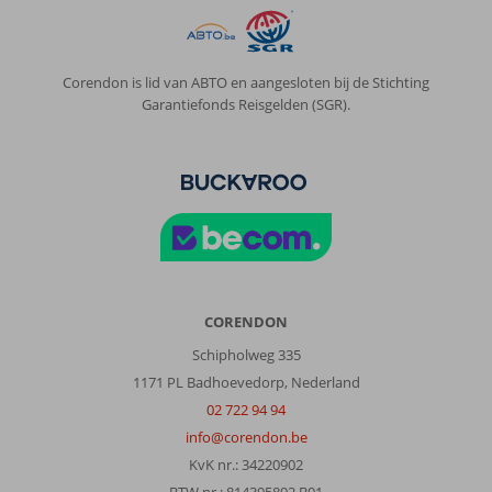
Corendon is lid van ABTO en aangesloten bij de Stichting
Garantiefonds Reisgelden (SGR).
CORENDON
Schipholweg 335
1171 PL Badhoevedorp, Nederland
02 722 94 94
info@corendon.be
KvK nr.: 34220902
BTW nr.: 814395892 B01