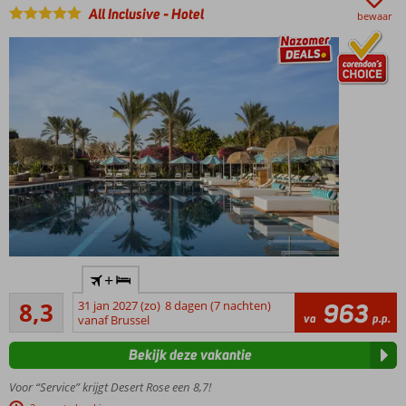
Relax op
All Inclusive
-
Hotel
bewaar
het
dakterras
met
bubbelbad
Gratis
shuttleservice
naar het
strand
All
Inclusive
ook
mogelijk
Grotendeels
+
gerenoveerd
Zeer goed
in 2025!
8,3
31 jan 2027 (zo)
8 dagen (7 nachten)
963
153
va
p.p.
vanaf Brussel
Toplocatie
beoordelingen
aan een
Bekijk deze vakantie
prachtige
lagune
Voor “Service” krijgt Desert Rose een 8,7!
Kilometerslang