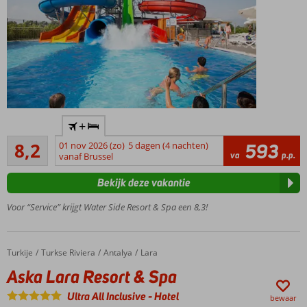
Zwembad
+
met
Zeer goed
glijbanen
8,2
01 nov 2026 (zo)
5 dagen (4 nachten)
593
93
va
p.p.
vanaf Brussel
4
beoordelingen
restaurants
Bekijk deze vakantie
Prachtig 5-
sterrenhotel
Voor “Service” krijgt Water Side Resort & Spa een 8,3!
250 m.
van
strand
Turkije
Aska Lara Resort & Spa
Home
Turkse Riviera
Antalya
Lara
Aska Lara Resort & Spa
Ultra All Inclusive
-
Hotel
bewaar