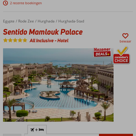
2 recente boekingen
Direct aan
het
privéstrand
Egypte
Sentido Mamlouk Palace
Home
Rode Zee
Hurghada
Hurghada-Stad
Ruime
Sentido Mamlouk Palace
familiekamers
bestaande uit
All Inclusive
-
Hotel
bewaar
2 ruimtes
Volop
keuze aan
restaurants
en bars
Luxe 5-
+
sterrenhotel