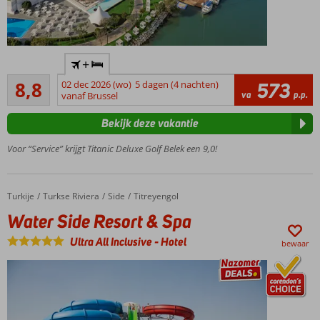
Shuttle
+
naar
Aanrader
privéstrand
8,8
02 dec 2026 (wo)
5 dagen (4 nachten)
573
205
va
p.p.
vanaf Brussel
(Kinder)zwembaden
beoordelingen
met glijbanen
Bekijk deze vakantie
Wellness
& Spa
Voor “Service” krijgt Titanic Deluxe Golf Belek een 9,0!
van ca.
13.000
m2
Turkije
Water Side Resort & Spa
Home
Turkse Riviera
Side
Titreyengol
Winnaar
Water Side Resort & Spa
Hotel of
the year
Ultra All Inclusive
-
Hotel
bewaar
award