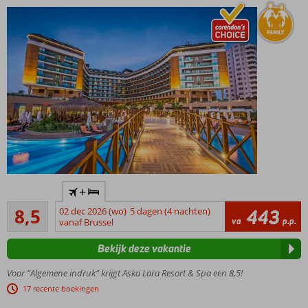
Luxe 5-
+
sterrenhotel
Aanrader
met privé
8,5
02 dec 2026 (wo)
5 dagen (4 nachten)
443
557
va
p.p.
zandstrand
vanaf Brussel
beoordelingen
Voor de
Bekijk deze vakantie
perfecte
familievakantie
Voor “Algemene indruk” krijgt Aska Lara Resort & Spa een 8,5!
Elke dag wat te
17 recente boekingen
doen; uitgebreid