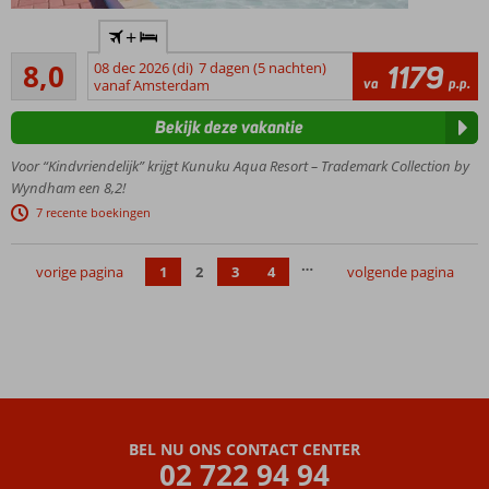
Eén van de
+
beste
Zeer goed
vakantiedeals
8,0
08 dec 2026 (di)
7 dagen (5 nachten)
1179
1142
va
p.p.
op Curaçao
vanaf Amsterdam
beoordelingen
Prachtig
Bekijk deze vakantie
resort in
unieke
Voor “Kindvriendelijk” krijgt Kunuku Aqua Resort – Trademark Collection by
Caribische
Wyndham een 8,2!
stijl
7 recente boekingen
Check out
Kunuku's
…
Waterworld!
vorige pagina
1
2
3
4
volgende pagina
Comfortabele
(familie)kamers en
ruime 4-
kamerappartementen
Buffet,
pizza,
BBQ
BEL NU ONS CONTACT CENTER
of
02 722 94 94
sushi