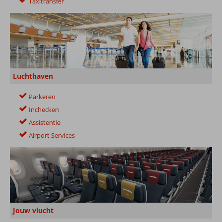
Taxitransfer
Luchthaven
Parkeren
Inchecken
Assistentie
Airport Services
Jouw vlucht