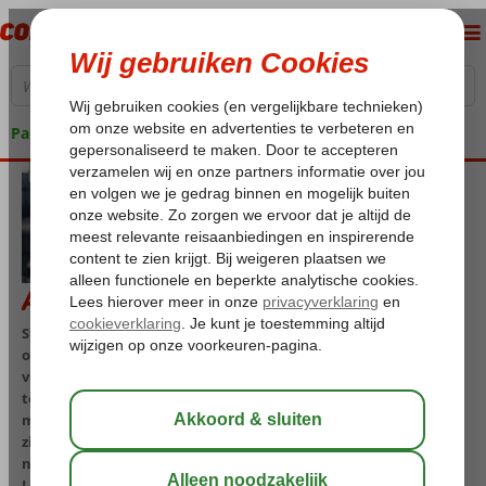
Pakketgarantie
Airport Services
Stel je voor: je stapt de luchthaven binnen en wordt meteen
ondergedompeld in comfort, gemak en beleving. Van een
vlotte fast lane tot luxe lounges, van smaakvolle restaurants
tot priority boarding — moderne luchthavens zijn allang niet
meer alleen vertrekpunten, maar complete bestemmingen op
zich. Ontdek hoe de faciliteiten op de luchthaven jouw reis
niet alleen gemakkelijker, maar ook aangenamer maken.
Lees hieronder alles over welke services er per luchthaven