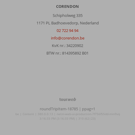
CORENDON
Schipholweg 335
1171 PL Badhoevedorp, Nederland
02 722 94 94
info@corendon.be
KvK nr.: 34220902
BTW nr.: 814395892 B01
TourWeb
©
roundTripItem-18785
| ppag=1
NetMatch
be | Content | 380.0.0.13 | netm-web-ui-production-7f756f55dd-mm9vq
3:16:33 PM (3:16:33 PM) | 310 (62|23)