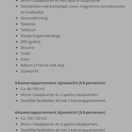
Woon-/slaapkamer en een aparte slaapkamer
Kitchenette met kookplaat, oven, magnetron, broodrooster
en koelkastje
Airconditioning
Televisie
Telefoon
Kluisje (tegen betaling)
Wifi (gratis)
Douche
Toilet
Föhn
Balkon of terras met zitje
Zijzeezicht
3-kamerappartement zijzeezicht (3-6 personen)
Ca. 90-100 m2
Woon-/slaapkamer en 2 aparte slaapkamers
Dezelfde faciliteiten als het 2-kamerappartement
4-kamerappartement zijzeezicht (5-8 personen)
Ca. 100-120 m2
Woon-/slaapkamer en 3 aparte slaapkamers
Dezelfde faciliteiten als het 2-kamerappartement