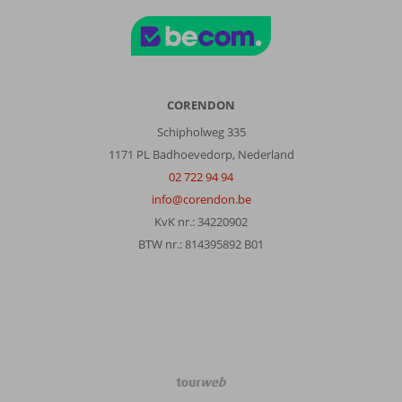
CORENDON
Schipholweg 335
1171 PL Badhoevedorp, Nederland
02 722 94 94
info@corendon.be
KvK nr.: 34220902
BTW nr.: 814395892 B01
TourWeb