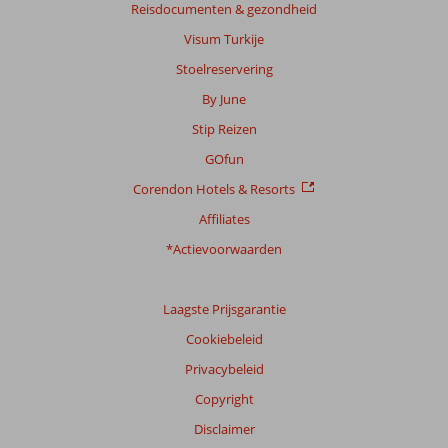
Reisdocumenten & gezondheid
te
garanderen.
Visum Turkije
Meer
Stoelreservering
info
over
By June
onze
Stip Reizen
beoordelingen.
GOfun
Corendon Hotels & Resorts
Affiliates
*Actievoorwaarden
Laagste Prijsgarantie
Cookiebeleid
Privacybeleid
Copyright
Disclaimer