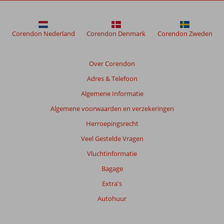
Byala
Beach
Resort
Corendon Nederland
Corendon Denmark
Corendon Zweden
Beoordelingen
die
Over Corendon
ouder
Adres & Telefoon
zijn
dan
Algemene Informatie
48
Algemene voorwaarden en verzekeringen
maanden
worden
Herroepingsrecht
niet
Veel Gestelde Vragen
meer
weergegeven
Vluchtinformatie
om
Bagage
de
relevantie
Extra's
van
Autohuur
de
getoonde
beoordelingen