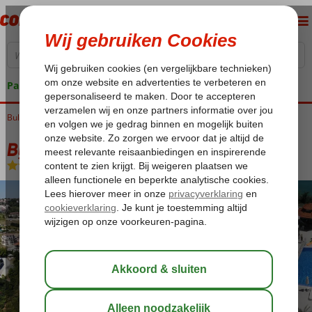
Pakketgarantie
Bulgarije
Home
Zwarte Zee
Byala
Byala Beach Resort
Byala Beach Resort
All Inclusive
-
Appartement