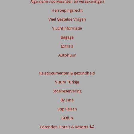
Algemene voorwaarden en verzekeringen
maanden
worden
Herroepingsrecht
niet
Veel Gestelde Vragen
meer
weergegeven
Vluchtinformatie
om
Bagage
de
relevantie
Extra's
van
Autohuur
de
getoonde
beoordelingen
Reisdocumenten & gezondheid
te
garanderen.
Visum Turkije
Meer
Stoelreservering
info
over
By June
onze
Stip Reizen
beoordelingen.
GOfun
Corendon Hotels & Resorts