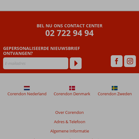
De
beoordelingen
zijn
BEL NU ONS CONTACT CENTER
door
02 722 94 94
onze
klanten
geschreven
GEPERSONALISEERDE NIEUWSBRIEF
na
ONTVANGEN?
hun
verblijf
in
Byala
Beach
Resort
Corendon Nederland
Corendon Denmark
Corendon Zweden
Beoordelingen
die
Over Corendon
ouder
Adres & Telefoon
zijn
dan
Algemene Informatie
48