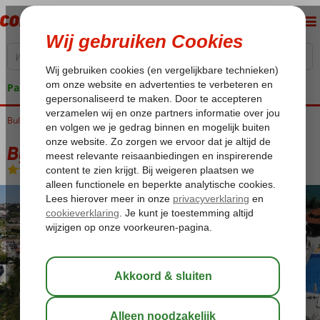
Pakketgarantie
Bulgarije
Home
Zwarte Zee
Byala
Byala Beach Resort
Byala Beach Resort
All Inclusive
-
Appartement