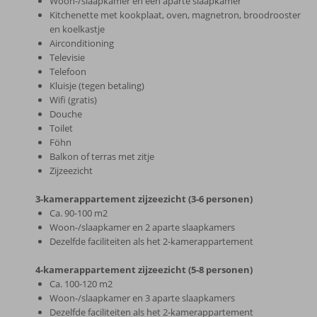
Woon-/slaapkamer en een aparte slaapkamer
Kitchenette met kookplaat, oven, magnetron, broodrooster
en koelkastje
Airconditioning
Televisie
Telefoon
Kluisje (tegen betaling)
Wifi (gratis)
Douche
Toilet
Föhn
Balkon of terras met zitje
Zijzeezicht
3-kamerappartement zijzeezicht (3-6 personen)
Ca. 90-100 m2
Woon-/slaapkamer en 2 aparte slaapkamers
Dezelfde faciliteiten als het 2-kamerappartement
4-kamerappartement zijzeezicht (5-8 personen)
Ca. 100-120 m2
Woon-/slaapkamer en 3 aparte slaapkamers
Dezelfde faciliteiten als het 2-kamerappartement