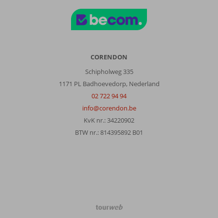
CORENDON
Schipholweg 335
1171 PL Badhoevedorp, Nederland
02 722 94 94
info@corendon.be
KvK nr.: 34220902
BTW nr.: 814395892 B01
TourWeb