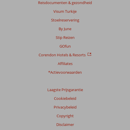
Reisdocumenten & gezondheid
te
garanderen.
Visum Turkije
Meer
Stoelreservering
info
over
By June
onze
Stip Reizen
beoordelingen.
GOfun
Corendon Hotels & Resorts
Affiliates
*Actievoorwaarden
Laagste Prijsgarantie
Cookiebeleid
Privacybeleid
Copyright
Disclaimer