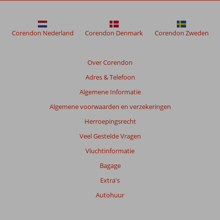
Byala
Beach
Resort
Corendon Nederland
Corendon Denmark
Corendon Zweden
Beoordelingen
die
Over Corendon
ouder
Adres & Telefoon
zijn
dan
Algemene Informatie
48
Algemene voorwaarden en verzekeringen
maanden
worden
Herroepingsrecht
niet
Veel Gestelde Vragen
meer
weergegeven
Vluchtinformatie
om
Bagage
de
relevantie
Extra's
van
Autohuur
de
getoonde
beoordelingen