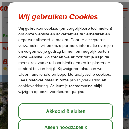
Pakketgarantie
Bulgarije
Home
Zwarte Zee
Byala
Byala Beach Resort
Byala Beach Resort
All Inclusive
-
Appartement