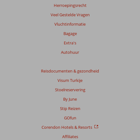
worden
Herroepingsrecht
niet
Veel Gestelde Vragen
meer
weergegeven
Vluchtinformatie
om
Bagage
de
relevantie
Extra's
van
Autohuur
de
getoonde
beoordelingen
Reisdocumenten & gezondheid
te
garanderen.
Visum Turkije
Meer
Stoelreservering
info
over
By June
onze
Stip Reizen
beoordelingen.
GOfun
Corendon Hotels & Resorts
Affiliates