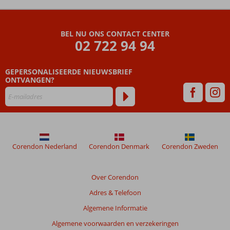
De
beoordelingen
zijn
BEL NU ONS CONTACT CENTER
door
02 722 94 94
onze
klanten
geschreven
GEPERSONALISEERDE NIEUWSBRIEF
na
ONTVANGEN?
hun
verblijf
in
Byala
Beach
Resort
Corendon Nederland
Corendon Denmark
Corendon Zweden
Beoordelingen
die
Over Corendon
ouder
Adres & Telefoon
zijn
dan
Algemene Informatie
48
Algemene voorwaarden en verzekeringen
maanden