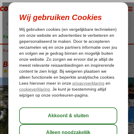
Pakketgarantie
Bulgarije
Home
Zwarte Zee
Byala
Byala Beach Resort
Byala Beach Resort
All Inclusive
-
Appartement