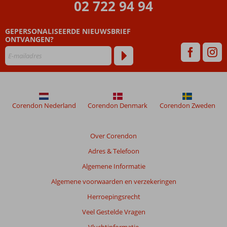
02 722 94 94
Beoordelingen
die
GEPERSONALISEERDE NIEUWSBRIEF
ouder
ONTVANGEN?
zijn
dan
48
maanden
worden
niet
meer
Corendon Nederland
Corendon Denmark
Corendon Zweden
weergegeven
om
de
Over Corendon
relevantie
Adres & Telefoon
van
de
Algemene Informatie
getoonde
Algemene voorwaarden en verzekeringen
beoordelingen
te
Herroepingsrecht
garanderen.
Veel Gestelde Vragen
Meer
info
Vluchtinformatie