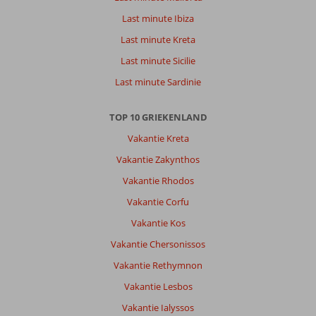
alle
Last minute Ibiza
eisen
Vooral
Last minute Kreta
de
Last minute Sicilie
service
van
Last minute Sardinie
het
kamer
TOP 10 GRIEKENLAND
personeel
was
Vakantie Kreta
super.
Vakantie Zakynthos
Algemene indruk
8
Eten
-
Vakantie Rhodos
Ligging
10
Kamers
9
Vakantie Corfu
Service
10
Kindvriendelijk
-
Prijs/kwaliteit
9
Wifi kwaliteit
Vakantie Kos
5
Vakantie Chersonissos
Vakantie Rethymnon
Franciscus
7,0
Nederland
Vakantie Lesbos
Met partner
Vakantie Ialyssos
,
10 juli 2026