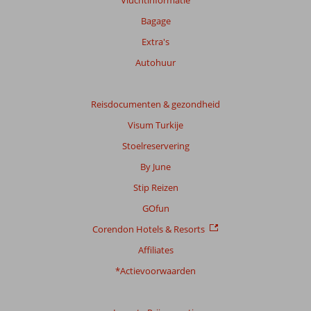
over
Bagage
onze
beoordelingen.
Extra's
Autohuur
Totale
score
Reisdocumenten & gezondheid
Gebaseerd
Visum Turkije
op:
137
Stoelreservering
beoordelingen
By June
Stip Reizen
Scoreverdeling
GOfun
Algemene indruk
8,2
Eten
7,0
Corendon Hotels & Resorts
Ligging
9,1
Kamers
8,1
Service
7,8
Kindvriendelijk
6,3
Affiliates
Prijs/kwaliteit
8,2
Wifi kwaliteit
6,2
*Actievoorwaarden
Ervaringen
van