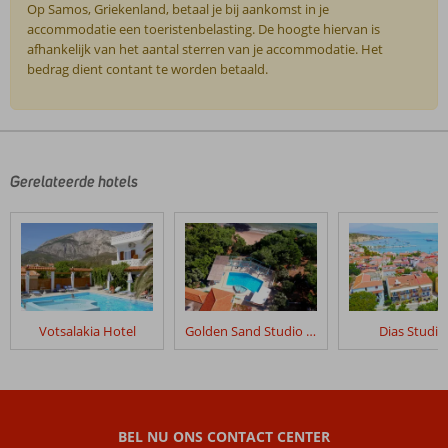
Op Samos, Griekenland, betaal je bij aankomst in je
accommodatie een toeristenbelasting. De hoogte hiervan is
afhankelijk van het aantal sterren van je accommodatie. Het
bedrag dient contant te worden betaald.
De
beoordelingen
zijn
door
Gerelateerde hotels
onze
klanten
geschreven
na
hun
verblijf
in
Votsalakia Hotel
Golden Sand Studio & Apartments
Dias Studio
Blue
Sea
Rooms
&
Studios
BEL NU ONS CONTACT CENTER