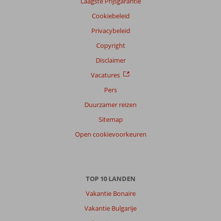
Laagste Prijsgarantie
onze
klanten
Cookiebeleid
Taal
Privacybeleid
Nederlands (BE + NL) (136)
Copyright
Filter
Disclaimer
reisgezelschap
Vacatures
Alle
Pers
Sorteren
op
Duurzamer reizen
datum (nieuw > oud)
Sitemap
Open cookievoorkeuren
Theodorus
8,0
Nederland
Met vrienden
,
10 juli 2026
TOP 10 LANDEN
Vakantie Bonaire
Over
Vakantie Bulgarije
Kokkari: