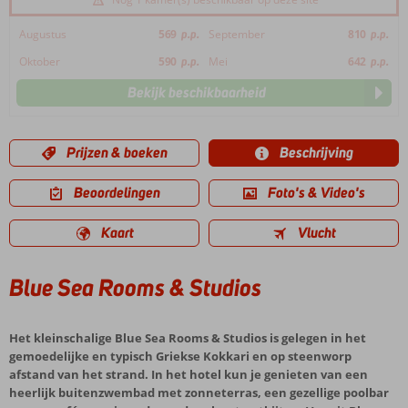
Augustus
569
p.p.
September
810
p.p.
Oktober
590
p.p.
Mei
642
p.p.
Bekijk beschikbaarheid
Prijzen & boeken
Beschrijving
Beoordelingen
Foto's & Video's
Kaart
Vlucht
Blue Sea Rooms & Studios
Het kleinschalige Blue Sea Rooms & Studios is gelegen in het
gemoedelijke en typisch Griekse Kokkari en op steenworp
afstand van het strand. In het hotel kun je genieten van een
heerlijk buitenzwembad met zonneterras, een gezellige poolbar