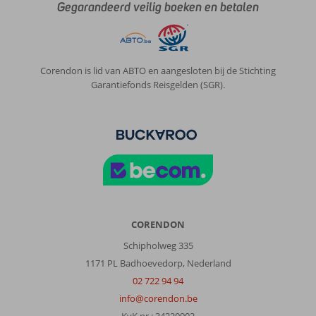
Gegarandeerd veilig boeken en betalen
aan
het
strand.
Over
Corendon is lid van ABTO en aangesloten bij de Stichting
Blue
Garantiefonds Reisgelden (SGR).
Sea
Rooms
&
Studios:
Gezien
de
klasse
(2sterren)
en
prijs
CORENDON
ruim
Schipholweg 335
voldoende;
1171 PL Badhoevedorp, Nederland
laagdrempelig;
schoon
02 722 94 94
en
info@corendon.be
service
KvK nr.: 34220902