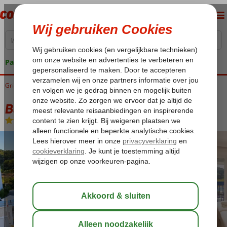
Pakketgarantie
Griekenland
Home
Samos
Kokkari
Blue Sea Rooms & Studios
Blue Sea Rooms & Studios
Logies
-
Hotel