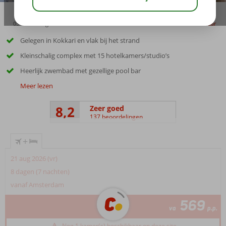
03:15
aug 32°
C
delen
bewaar
Gelegen in Kokkari en vlak bij het strand
Kleinschalig complex met 15 hotelkamers/studio’s
Heerlijk zwembad met gezellige pool bar
Meer lezen
8,2
Zeer goed
137 beoordelingen
+
21 aug 2026 (vr)
8 dagen (7 nachten)
vanaf Amsterdam
569
va
p.p.
Nog 1 kamer(s) beschikbaar op deze site