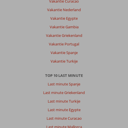
Vakantie Curacao
Mooi
Vakantie Nederland
eiland
nog
Vakantie Egypte
niet
Vakantie Gambia
zo
erg
Vakantie Griekenland
toeristisch,is
Vakantie Portugal
wel
zeer
Vakantie Spanje
in
Vakantie Turkije
opkomst.
Over
TOP 10 LAST MINUTE
Blue
Last minute Spanje
Sea
Rooms
Last minute Griekenland
&
Last minute Turkije
Studios:
Gewoon
Last minute Egypte
goed,
Last minute Curacao
voldoet
aan
Last minute Mallorca