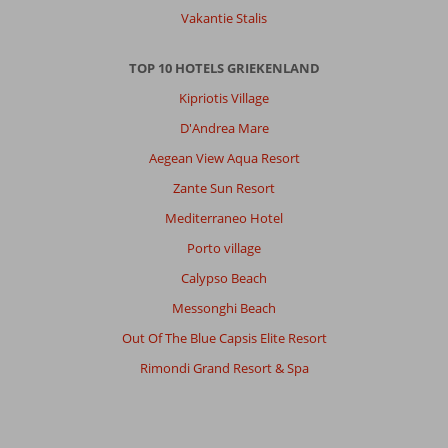
Vakantie Stalis
Over
TOP 10 HOTELS GRIEKENLAND
Kokkari:
Kipriotis Village
Samos
algemeen
D'Andrea Mare
7
Aegean View Aqua Resort
en
plaats
Zante Sun Resort
kokkari
Mediterraneo Hotel
9,
erg
Porto village
gezellig
Calypso Beach
plaatsje
met
Messonghi Beach
leuke
Out Of The Blue Capsis Elite Resort
restaurantjes
en
Rimondi Grand Resort & Spa
gezellig
centrum,
geschikte
locaties