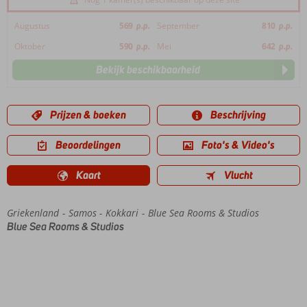
Augustus
569
p.p.
September
810
p.p.
Oktober
590
p.p.
Mei
642
p.p.
Bekijk beschikbaarheid
Prijzen & boeken
Beschrijving
Beoordelingen
Foto's & Video's
Kaart
Vlucht
Griekenland
Home
Samos
Kokkari
Blue Sea Rooms & Studios
Blue Sea Rooms & Studios