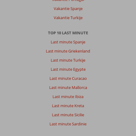
wel
zeer
Vakantie Spanje
in
Vakantie Turkije
opkomst.
Over
TOP 10 LAST MINUTE
Blue
Last minute Spanje
Sea
Rooms
Last minute Griekenland
&
Last minute Turkije
Studios:
Gewoon
Last minute Egypte
goed,
Last minute Curacao
voldoet
aan
Last minute Mallorca
alle
Last minute Ibiza
eisen
Vooral
Last minute Kreta
de
Last minute Sicilie
service
van
Last minute Sardinie
het
kamer