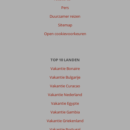
Pers
Sorteren
op
Duurzamer reizen
datum (nieuw > oud)
Sitemap
Open cookievoorkeuren
Theodorus
8,0
Nederland
Met vrienden
,
10 juli 2026
TOP 10 LANDEN
Vakantie Bonaire
Over
Vakantie Bulgarije
Kokkari:
Vakantie Curacao
Mooi
Vakantie Nederland
eiland
nog
Vakantie Egypte
niet
Vakantie Gambia
zo
erg
Vakantie Griekenland
toeristisch,is
Vakantie Portugal