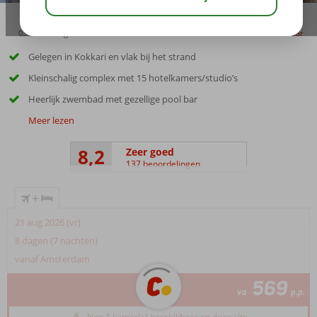
03:15
aug 32°
C
delen
bewaar
Gelegen in Kokkari en vlak bij het strand
Kleinschalig complex met 15 hotelkamers/studio’s
Heerlijk zwembad met gezellige pool bar
Meer lezen
8,2
Zeer goed
137 beoordelingen
+
21 aug 2026 (vr)
8 dagen (7 nachten)
vanaf Amsterdam
569
va
p.p.
Nog 1 kamer(s) beschikbaar op deze site