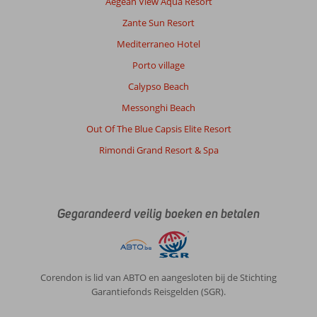
Aegean View Aqua Resort
en
plaats
Zante Sun Resort
kokkari
Mediterraneo Hotel
9,
erg
Porto village
gezellig
Calypso Beach
plaatsje
met
Messonghi Beach
leuke
Out Of The Blue Capsis Elite Resort
restaurantjes
en
Rimondi Grand Resort & Spa
gezellig
centrum,
geschikte
locaties
Gegarandeerd veilig boeken en betalen
aan
het
strand.
Over
Corendon is lid van ABTO en aangesloten bij de Stichting
Blue
Garantiefonds Reisgelden (SGR).
Sea
Rooms