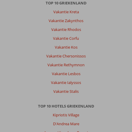
TOP 10 GRIEKENLAND
personeel
was
Vakantie Kreta
super.
Vakantie Zakynthos
Algemene indruk
8
Eten
-
Vakantie Rhodos
Ligging
10
Kamers
9
Vakantie Corfu
Service
10
Kindvriendelijk
-
Prijs/kwaliteit
9
Wifi kwaliteit
Vakantie Kos
5
Vakantie Chersonissos
Vakantie Rethymnon
Franciscus
7,0
Nederland
Vakantie Lesbos
Met partner
Vakantie Ialyssos
,
10 juli 2026
Vakantie Stalis
Over
TOP 10 HOTELS GRIEKENLAND
Kokkari:
Kipriotis Village
Samos
algemeen
D'Andrea Mare
7