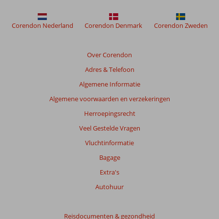
worden
niet
meer
Corendon Nederland
Corendon Denmark
Corendon Zweden
weergegeven
om
de
Over Corendon
relevantie
Adres & Telefoon
van
de
Algemene Informatie
getoonde
Algemene voorwaarden en verzekeringen
beoordelingen
te
Herroepingsrecht
garanderen.
Veel Gestelde Vragen
Meer
info
Vluchtinformatie
over
Bagage
onze
beoordelingen.
Extra's
Autohuur
Totale
score
Reisdocumenten & gezondheid