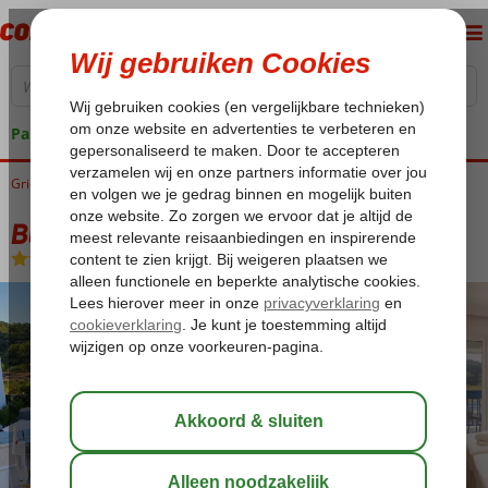
Pakketgarantie
Griekenland
Home
Samos
Kokkari
Blue Sea Rooms & Studios
Blue Sea Rooms & Studios
Logies
-
Hotel