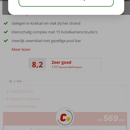
03:15
aug 32°
C
delen
bewaar
Gelegen in Kokkari en vlak bij het strand
Kleinschalig complex met 15 hotelkamers/studio’s
Heerlijk zwembad met gezellige pool bar
Meer lezen
8,2
Zeer goed
137 beoordelingen
+
21 aug 2026 (vr)
8 dagen (7 nachten)
vanaf Amsterdam
569
va
p.p.
Nog 1 kamer(s) beschikbaar op deze site