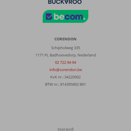
CORENDON
Schipholweg 335
1171 PL Badhoevedorp, Nederland
02 722 94 94
info@corendon.be
KvK nr.: 34220902
BTW nr.: 814395892 B01
TourWeb