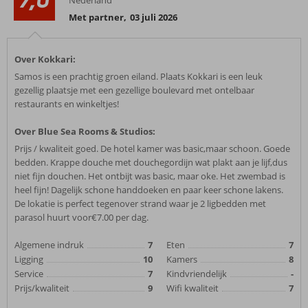
Nederland
Met partner
,
03 juli 2026
Over Kokkari:
Samos is een prachtig groen eiland. Plaats Kokkari is een leuk
gezellig plaatsje met een gezellige boulevard met ontelbaar
restaurants en winkeltjes!
Over Blue Sea Rooms & Studios:
Prijs / kwaliteit goed. De hotel kamer was basic,maar schoon. Goede
bedden. Krappe douche met douchegordijn wat plakt aan je lijf,dus
niet fijn douchen. Het ontbijt was basic, maar oke. Het zwembad is
heel fijn! Dagelijk schone handdoeken en paar keer schone lakens.
De lokatie is perfect tegenover strand waar je 2 ligbedden met
parasol huurt voor€7.00 per dag.
Algemene indruk
7
Eten
7
Ligging
10
Kamers
8
Service
7
Kindvriendelijk
-
Prijs/kwaliteit
9
Wifi kwaliteit
7