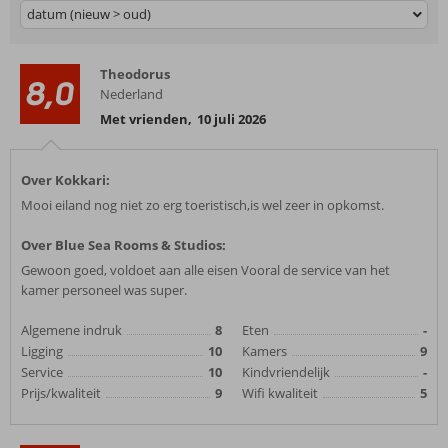
datum (nieuw > oud)
Theodorus
8,0
Nederland
Met vrienden
,
10 juli 2026
Over Kokkari:
Mooi eiland nog niet zo erg toeristisch,is wel zeer in opkomst.
Over Blue Sea Rooms & Studios:
Gewoon goed, voldoet aan alle eisen Vooral de service van het
kamer personeel was super.
Algemene indruk
8
Eten
-
Ligging
10
Kamers
9
Service
10
Kindvriendelijk
-
Prijs/kwaliteit
9
Wifi kwaliteit
5