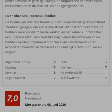
Kokkari mooie en gezellig plaatsje, op loopafstand van het strand
met winkeltjes en diverse eet- en drinkgelegenheden.
Over Blue Sea Rooms & Studios:
De locatie van Bleu Sea Rooms&Studio's was ideaal, op loopafstand
strand en gelegen aan een winkelstraat. Wat betreft de kamers, de
bedden waren goed, maar de keuken en badkamer kunnen zeker
een upgrade gebruiken. Wel elke dag nieuwe handdoeken en de
bedden werden opgemaakt/voorzien van nieuwe lakens. Het
avondeten beneden in de bar was ook heerlijk. Dank voor Ilias en
Angela.
Algemene indruk
8
Eten
-
Ligging
10
Kamers
7
Service
8
Kindvriendelijk
-
Prijs/kwaliteit
7
Wifi kwaliteit
7
Francisca
7,0
Nederland
Met partner
,
08 juni 2026