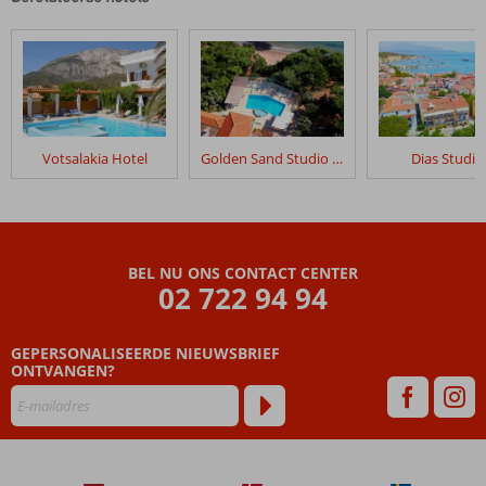
Votsalakia Hotel
Golden Sand Studio & Apartments
Dias Studio
BEL NU ONS CONTACT CENTER
02 722 94 94
GEPERSONALISEERDE NIEUWSBRIEF
ONTVANGEN?