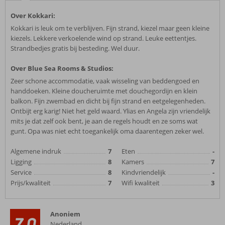
Over Kokkari:
Kokkari is leuk om te verblijven. Fijn strand, kiezel maar geen kleine
kiezels. Lekkere verkoelende wind op strand. Leuke eettentjes.
Strandbedjes gratis bij besteding. Wel duur.
Over Blue Sea Rooms & Studios:
Zeer schone accommodatie, vaak wisseling van beddengoed en
handdoeken. Kleine doucheruimte met douchegordijn en klein
balkon. Fijn zwembad en dicht bij fijn strand en eetgelegenheden.
Ontbijt erg karig! Niet het geld waard. Ylias en Angela zijn vriendelijk
mits je dat zelf ook bent, je aan de regels houdt en ze soms wat
gunt. Opa was niet echt toegankelijk oma daarentegen zeker wel.
Algemene indruk
7
Eten
-
Ligging
8
Kamers
7
Service
8
Kindvriendelijk
-
Prijs/kwaliteit
7
Wifi kwaliteit
3
Anoniem
7,0
Nederland