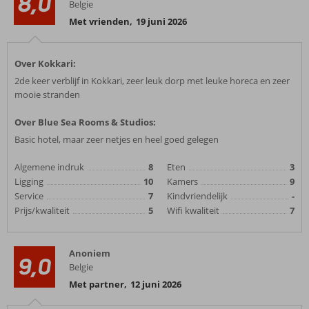
8,0
Belgie
Met vrienden
,
19 juni 2026
Over Kokkari:
2de keer verblijf in Kokkari, zeer leuk dorp met leuke horeca en zeer
mooie stranden
Over Blue Sea Rooms & Studios:
Basic hotel, maar zeer netjes en heel goed gelegen
Algemene indruk
8
Eten
3
Ligging
10
Kamers
9
Service
7
Kindvriendelijk
-
Prijs/kwaliteit
5
Wifi kwaliteit
7
Anoniem
9,0
Belgie
Met partner
,
12 juni 2026