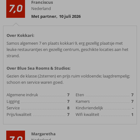
Franciscus
7,0
Nederland
Met partner
,
10 juli 2026
Over Kokkari:
Samos algemeen 7 en plaats kokkari 9, erg gezellig plaatsje met
leuke restaurantjes en gezellig centrum, geschikte locaties aan het
strand.
Over Blue Sea Rooms & Studios:
Gezien de klasse (2sterren) en prijs ruim voldoende; laagdrempelig;
schoon en service waren goed.
Algemene indruk
7
Eten
7
Ligging
7
Kamers
7
Service
8
Kindvriendelijk
-
Prijs/kwaliteit
7
Wifi kwaliteit
1
Margaretha
7,0