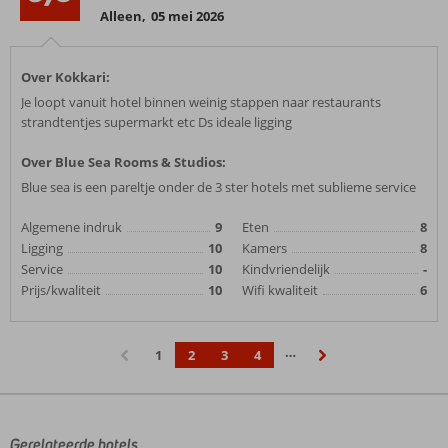
Alleen
,
05 mei 2026
Over Kokkari:
Je loopt vanuit hotel binnen weinig stappen naar restaurants
strandtentjes supermarkt etc Ds ideale ligging
Over Blue Sea Rooms & Studios:
Blue sea is een pareltje onder de 3 ster hotels met sublieme service
Algemene indruk
9
Eten
8
Ligging
10
Kamers
8
Service
10
Kindvriendelijk
-
Prijs/kwaliteit
10
Wifi kwaliteit
6
…
1
2
3
4
‹
›
Gerelateerde hotels