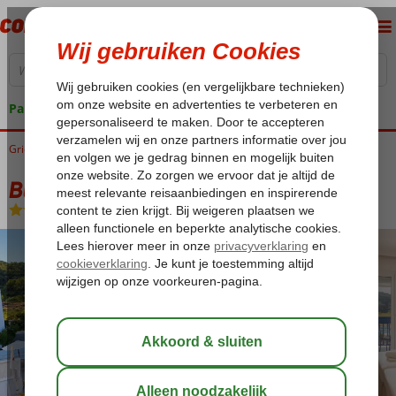
Pakketgarantie
Griekenland
Home
Samos
Kokkari
Blue Sea Rooms & Studios
Blue Sea Rooms & Studios
Logies
-
Hotel