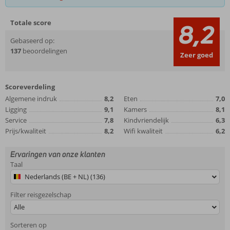
Totale score
8,2
Gebaseerd op:
137
beoordelingen
Zeer goed
Scoreverdeling
Algemene indruk
8,2
Eten
7,0
Ligging
9,1
Kamers
8,1
Service
7,8
Kindvriendelijk
6,3
Prijs/kwaliteit
8,2
Wifi kwaliteit
6,2
Ervaringen van onze klanten
Taal
Nederlands (BE + NL) (136)
Filter reisgezelschap
Alle
Sorteren op