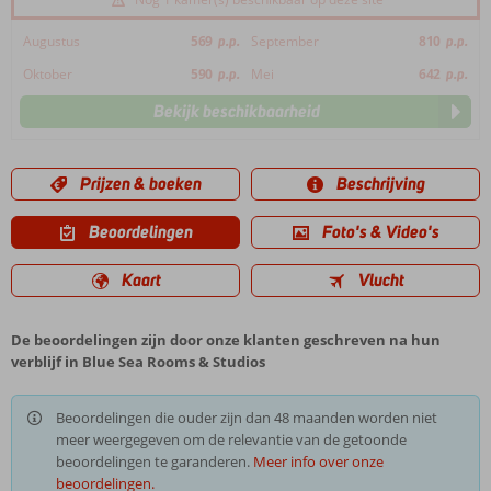
Augustus
569
p.p.
September
810
p.p.
Oktober
590
p.p.
Mei
642
p.p.
Bekijk beschikbaarheid
Prijzen & boeken
Beschrijving
Beoordelingen
Foto's & Video's
Kaart
Vlucht
De beoordelingen zijn door onze klanten geschreven na hun
verblijf in Blue Sea Rooms & Studios
Beoordelingen die ouder zijn dan 48 maanden worden niet
meer weergegeven om de relevantie van de getoonde
beoordelingen te garanderen.
Meer info over onze
beoordelingen.