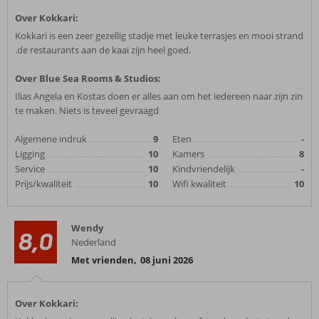
Over Kokkari:
Kokkari is een zeer gezellig stadje met leuke terrasjes en mooi strand
.de restaurants aan de kaai zijn heel goed.
Over Blue Sea Rooms & Studios:
Ilias Angela en Kostas doen er alles aan om het iedereen naar zijn zin
te maken. Niets is teveel gevraagd
Algemene indruk
9
Eten
-
Ligging
10
Kamers
8
Service
10
Kindvriendelijk
-
Prijs/kwaliteit
10
Wifi kwaliteit
10
Wendy
8,0
Nederland
Met vrienden
,
08 juni 2026
Over Kokkari: