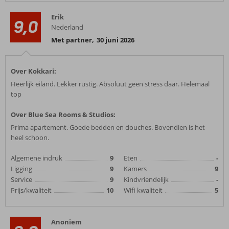
Erik
9,0
Nederland
Met partner
,
30 juni 2026
Over Kokkari:
Heerlijk eiland. Lekker rustig. Absoluut geen stress daar. Helemaal
top
Over Blue Sea Rooms & Studios:
Prima apartement. Goede bedden en douches. Bovendien is het
heel schoon.
Algemene indruk
9
Eten
-
Ligging
9
Kamers
9
Service
9
Kindvriendelijk
-
Prijs/kwaliteit
10
Wifi kwaliteit
5
Anoniem