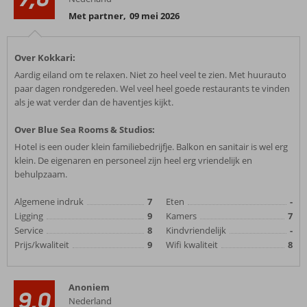
Met partner
,
09 mei 2026
Over Kokkari:
Aardig eiland om te relaxen. Niet zo heel veel te zien. Met huurauto
paar dagen rondgereden. Wel veel heel goede restaurants te vinden
als je wat verder dan de haventjes kijkt.
Over Blue Sea Rooms & Studios:
Hotel is een ouder klein familiebedrijfje. Balkon en sanitair is wel erg
klein. De eigenaren en personeel zijn heel erg vriendelijk en
behulpzaam.
Algemene indruk
7
Eten
-
Ligging
9
Kamers
7
Service
8
Kindvriendelijk
-
Prijs/kwaliteit
9
Wifi kwaliteit
8
Anoniem
9,0
Nederland