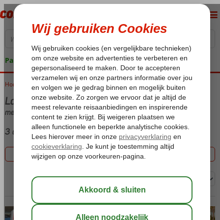
Pakketgarantie
Home
Vakantie reizen
Last minute Lesbos
met (Ultra) All Inclusive
3 aanbiedingen
Filter 3 aanbiedingen
Sorteren op: