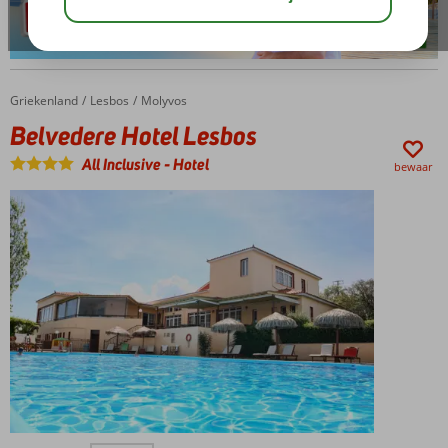
Griekenland
Belvedere Hotel Lesbos
Home
Lesbos
Molyvos
Belvedere Hotel Lesbos
All Inclusive
-
Hotel
bewaar
Een