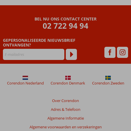
hotel
Op
loopafstand
BEL NU ONS CONTACT CENTER
van het
02 722 94 94
kiezelstrand
Shuttleservice
naar Molyvos
GEPERSONALISEERDE NIEUWSBRIEF
ONTVANGEN?
Corendon Nederland
Corendon Denmark
Corendon Zweden
Over Corendon
Adres & Telefoon
Algemene Informatie
Algemene voorwaarden en verzekeringen