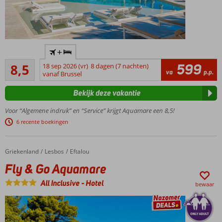
Only
+
adult:
Aanrader
minimale
599
8,5
18 sep 2026 (vr)
8 dagen (7 nachten)
408
va
p.p.
leeftijd
vanaf Brussel
beoordelingen
16 jaar
Bekijk deze vakantie
Rustige
en
Voor “Algemene indruk” en “Service” krijgt Aquamare een 8,5!
groene
6 recente boekingen
omgeving
Kleinschalig
hotel
Griekenland
Fly & Go Aquamare
Home
Lesbos
Eftalou
Op
Fly & Go Aquamare
loopafstand
van het
All Inclusive
-
Hotel
bewaar
kiezelstrand
Shuttleservice
naar Molyvos