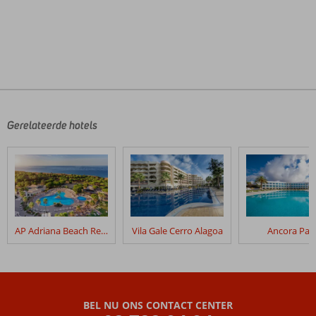
De
beoordelingen
zijn
door
Gerelateerde hotels
onze
klanten
geschreven
na
hun
verblijf
in
AP Adriana Beach Resort
Vila Gale Cerro Alagoa
Ancora Par
Colina
da
Lapa
Beoordelingen
BEL NU ONS CONTACT CENTER
die