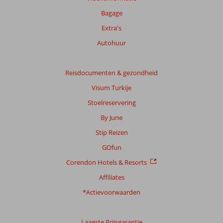
beoordelingen.
Bagage
Extra's
Autohuur
Reisdocumenten & gezondheid
Visum Turkije
Stoelreservering
By June
Stip Reizen
GOfun
Corendon Hotels & Resorts
Affiliates
*Actievoorwaarden
Laagste Prijsgarantie