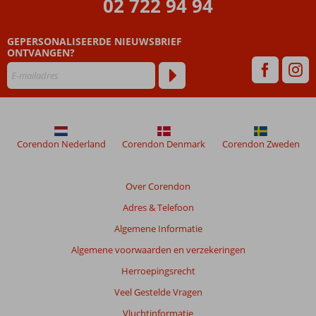
02 722 94 94
ouder
zijn
GEPERSONALISEERDE NIEUWSBRIEF
dan
ONTVANGEN?
48
maanden
worden
niet
meer
weergegeven
om
Corendon Nederland
Corendon Denmark
Corendon Zweden
de
relevantie
van
Over Corendon
de
Adres & Telefoon
getoonde
beoordelingen
Algemene Informatie
te
Algemene voorwaarden en verzekeringen
garanderen.
Meer
Herroepingsrecht
info
Veel Gestelde Vragen
over
onze
Vluchtinformatie