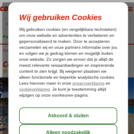
Pakketgarantie
Portugal
Home
Algarve
Carvoeiro
Colina da Lapa
Colina da Lapa
Logies
-
Aparthotel