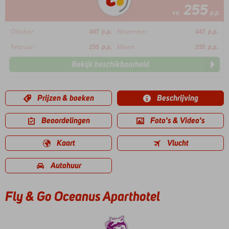
255
va
p.p.
Oktober
467
p.p.
November
447
p.p.
Februari
255
p.p.
Maart
255
p.p.
Bekijk beschikbaarheid
Prijzen & boeken
Beschrijving
Beoordelingen
Foto's & Video's
Kaart
Vlucht
Autohuur
Fly & Go Oceanus Aparthotel