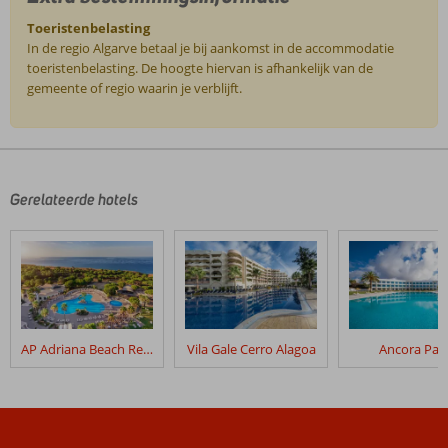
Toeristenbelasting
In de regio Algarve betaal je bij aankomst in de accommodatie
toeristenbelasting. De hoogte hiervan is afhankelijk van de
gemeente of regio waarin je verblijft.
De
beoordelingen
zijn
door
Gerelateerde hotels
onze
klanten
geschreven
na
hun
verblijf
in
AP Adriana Beach Resort
Vila Gale Cerro Alagoa
Ancora Par
Fly
&
Go
Oceanus
Aparthotel