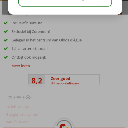
02:45
aug 32°
C
delen
bewaar
Inclusief huurauto
Exclusief bij Corendon!
Gelegen in het centrum van Olhos d'Água
1 à-la-carterestaurant
Ontbijt ook mogelijk
Meer lezen
8,2
Zeer goed
34 beoordelingen
+
+
16 feb 2027 (di)
4 dagen (3 nachten)
vanaf Brussel