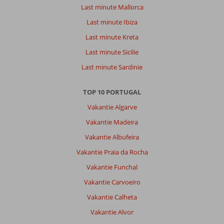
van
Last minute Mallorca
de
Last minute Ibiza
feestvierders.
Met
Last minute Kreta
de
Last minute Sicilie
auto
ben
Last minute Sardinie
je
binnen
TOP 10 PORTUGAL
15
minuten
Vakantie Algarve
in
Vakantie Madeira
het
oude
Vakantie Albufeira
centrum
Vakantie Praia da Rocha
en
een
Vakantie Funchal
uber
Vakantie Carvoeiro
kost
ongeveer
Vakantie Calheta
€10,00.
Vakantie Alvor
Ook
kan