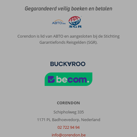
onze
Gegarandeerd veilig boeken en betalen
mening)
niet
handig
omdat
in
Corendon is lid van ABTO en aangesloten bij de Stichting
Olhos
Garantiefonds Reisgelden (SGR).
de
Agua
verder
niet
heel
veel
te
doen
is.
CORENDON
Over
Schipholweg 335
Fly
&
1171 PL Badhoevedorp, Nederland
Go
02 722 94 94
Oceanus
info@corendon.be