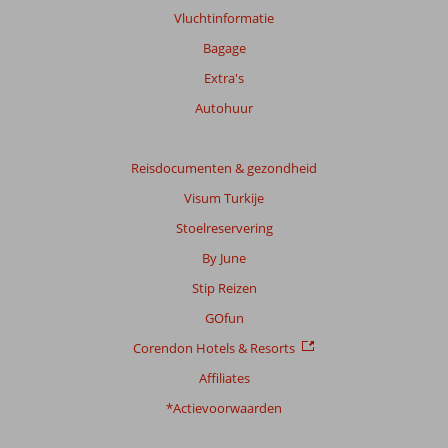
info
Vluchtinformatie
over
Bagage
onze
beoordelingen.
Extra's
Autohuur
Totale
score
Reisdocumenten & gezondheid
Gebaseerd
Visum Turkije
op:
34
Stoelreservering
beoordelingen
By June
Stip Reizen
Scoreverdeling
GOfun
Algemene indruk
8,2
Eten
7,7
Corendon Hotels & Resorts
Ligging
8,1
Kamers
7,8
Service
8,4
Kindvriendelijk
7,4
Affiliates
Prijs/kwaliteit
8,0
Wifi kwaliteit
7,5
*Actievoorwaarden
Ervaringen