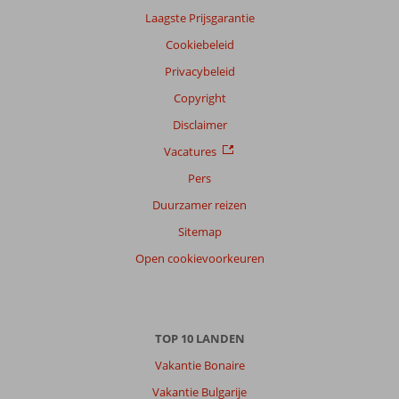
van
Laagste Prijsgarantie
onze
klanten
Cookiebeleid
Taal
Privacybeleid
Nederlands (BE + NL) (29)
Copyright
Filter
Disclaimer
reisgezelschap
Vacatures
Alle
Pers
Sorteren
op
Duurzamer reizen
datum (nieuw > oud)
Sitemap
Open cookievoorkeuren
Fleur
7,0
Nederland
Met vrienden
,
13 juli 2026
TOP 10 LANDEN
Vakantie Bonaire
Over
Vakantie Bulgarije