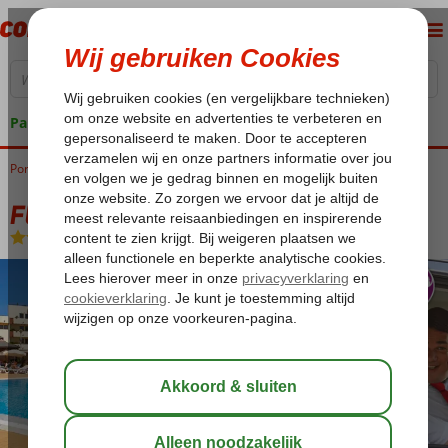
Pakketgarantie
Portugal
Home
Algarve
Olhos d'Agua
Fly & Go Oceanus Aparthotel
Fly & Go Oceanus Aparthotel
Logies
-
Aparthotel