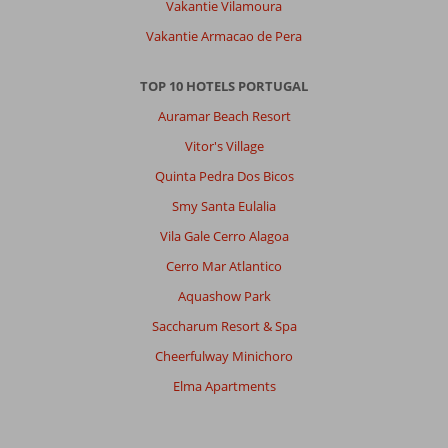
Vakantie Vilamoura
je
Vakantie Armacao de Pera
vanuit
het
hotel
TOP 10 HOTELS PORTUGAL
makkelijk
Auramar Beach Resort
met
de
Vitor's Village
auto
Quinta Pedra Dos Bicos
naar
Praia
Smy Santa Eulalia
de
Vila Gale Cerro Alagoa
felesia
of
Cerro Mar Atlantico
andere
Aquashow Park
stranden
in
Saccharum Resort & Spa
de
Cheerfulway Minichoro
buurt.
Zonder
Elma Apartments
auto
is
(naar