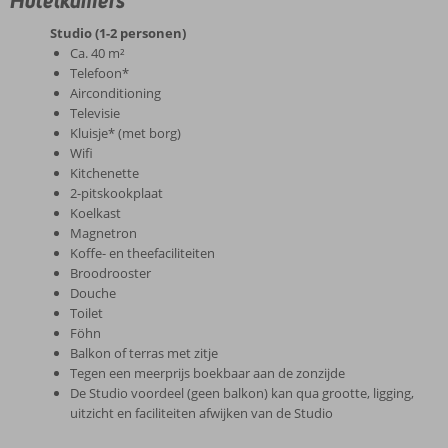
Studio (1-2 personen)
Ca. 40 m²
Telefoon*
Airconditioning
Televisie
Kluisje* (met borg)
Wifi
Kitchenette
2-pitskookplaat
Koelkast
Magnetron
Koffe- en theefaciliteiten
Broodrooster
Douche
Toilet
Föhn
Balkon of terras met zitje
Tegen een meerprijs boekbaar aan de zonzijde
De Studio voordeel (geen balkon) kan qua grootte, ligging,
uitzicht en faciliteiten afwijken van de Studio