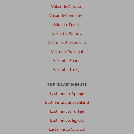
Olhos
Vakantie Curacao
d'Agua:
Vakantie Nederland
Het
hotel
Vakantie Egypte
is
Vakantie Gambia
makkelijk
te
Vakantie Griekenland
bereiken.
Vakantie Portugal
Het
ligt
Vakantie Spanje
kort
Vakantie Turkije
bij
Albufeira,
maar
TOP 10 LAST MINUTE
ver
Last minute Spanje
weg
genoeg
Last minute Griekenland
om
Last minute Turkije
geen
last
Last minute Egypte
te
Last minute Curacao
hebben