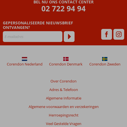
BEL NU ONS CONTACT CENTER
02 722 94 94
Beoordelingen
die
GEPERSONALISEERDE NIEUWSBRIEF
ouder
ONTVANGEN?
zijn
dan
48
maanden
worden
niet
meer
Corendon Nederland
Corendon Denmark
Corendon Zweden
weergegeven
om
de
Over Corendon
relevantie
Adres & Telefoon
van
de
Algemene Informatie
getoonde
Algemene voorwaarden en verzekeringen
beoordelingen
te
Herroepingsrecht
garanderen.
Veel Gestelde Vragen
Meer