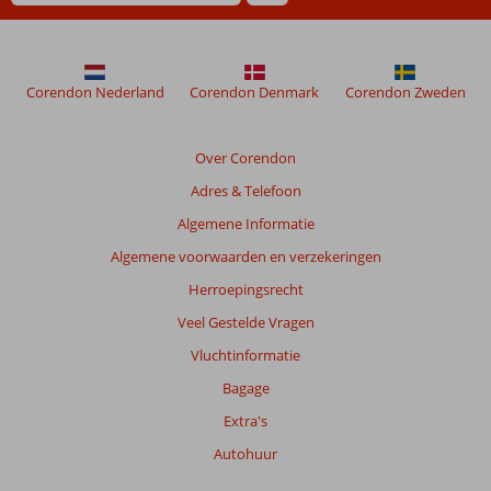
in
Turim
Restauradores
Corendon Nederland
Corendon Denmark
Corendon Zweden
Beoordelingen
die
ouder
Over Corendon
zijn
Adres & Telefoon
dan
48
Algemene Informatie
maanden
Algemene voorwaarden en verzekeringen
worden
niet
Herroepingsrecht
meer
Veel Gestelde Vragen
weergegeven
om
Vluchtinformatie
de
Bagage
relevantie
van
Extra's
de
Autohuur
getoonde
beoordelingen