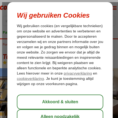
Pakketgarantie
Portugal
Home
Lissabon
Turim Restauradores
Turim Restauradores
Logies en ontbijt
-
Hotel