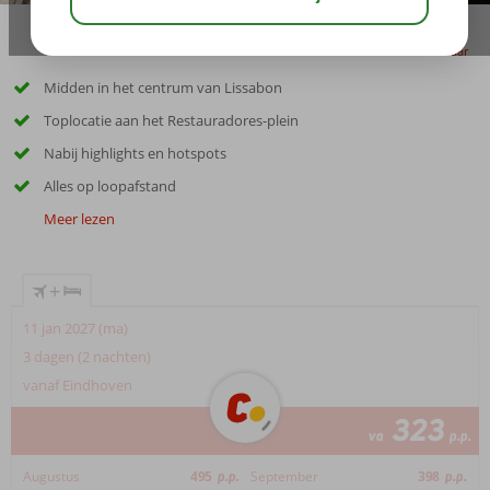
delen
bewaar
Midden in het centrum van Lissabon
Toplocatie aan het Restauradores-plein
Nabij highlights en hotspots
Alles op loopafstand
Meer lezen
+
11 jan 2027 (ma)
3 dagen (2 nachten)
vanaf Eindhoven
323
va
p.p.
Augustus
495
p.p.
September
398
p.p.