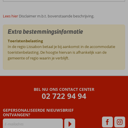
Lees hier
Disclaimer m.b.t. bovenstaande beschrijving.
Extra bestemmingsinformatie
Toeristenbelasting
In de regio Lissabon betaal je bij aankomst in de accommodatie
toeristenbelasting. De hoogte hiervan is afhankelijk van de
gemeente of regio waarin je verblijft.
De
beoordelingen
zijn
BEL NU ONS CONTACT CENTER
door
02 722 94 94
onze
klanten
geschreven
GEPERSONALISEERDE NIEUWSBRIEF
na
ONTVANGEN?
hun
verblijf