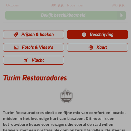
Oktober
391
p.p.
November
340
p.p.
Bekijk beschikbaarheid
Prijzen & boeken
Beschrijving
Foto's & Video's
Kaart
Vlucht
Turim Restauradores
Turim Restauradores biedt een fijne mix van comfort en locatie,
midden in het levendige hart van Lissabon. Dit hotel is een
betrouwbare keuze voor reizigers die vooral de stad willen
beleven, met een prettige plek om op terug te vallen. De sfeer is