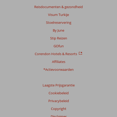
te
Reisdocumenten & gezondheid
garanderen.
Meer
Visum Turkije
info
Stoelreservering
over
onze
By June
beoordelingen.
Stip Reizen
GOfun
Corendon Hotels & Resorts
Affiliates
*Actievoorwaarden
Laagste Prijsgarantie
Cookiebeleid
Privacybeleid
Copyright
Disclaimer