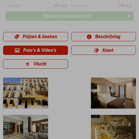
Oktober
403
p.p.
November
340
p.p.
Bekijk beschikbaarheid
Prijzen & boeken
Beschrijving
Foto's & Video's
Kaart
Vlucht