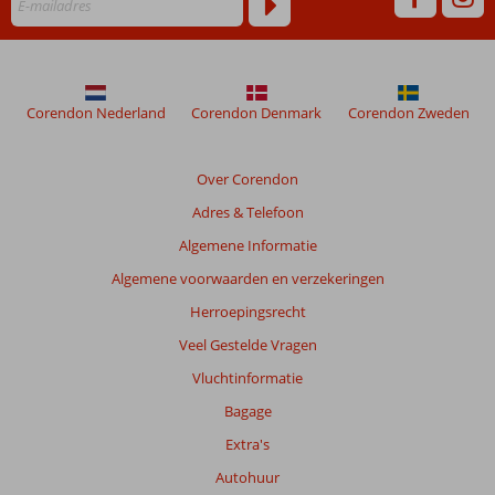
verblijf
in
Turim
Restauradores
Corendon Nederland
Corendon Denmark
Corendon Zweden
Beoordelingen
die
ouder
Over Corendon
zijn
Adres & Telefoon
dan
48
Algemene Informatie
maanden
Algemene voorwaarden en verzekeringen
worden
niet
Herroepingsrecht
meer
Veel Gestelde Vragen
weergegeven
om
Vluchtinformatie
de
Bagage
relevantie
van
Extra's
de
Autohuur
getoonde