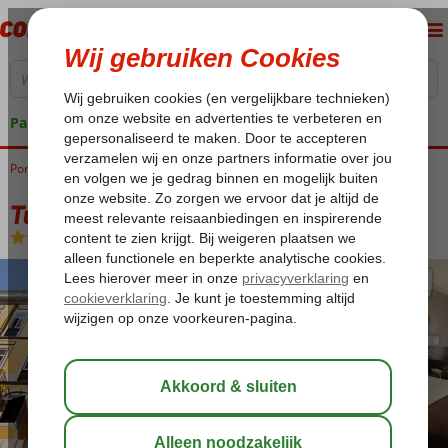
Pakketgarantie
Portugal
Home
Lissabon
Turim Restauradores
Turim Restauradores
Logies en ontbijt
-
Hotel