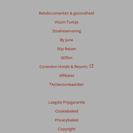
beoordelingen
te
Reisdocumenten & gezondheid
garanderen.
Meer
Visum Turkije
info
Stoelreservering
over
onze
By June
beoordelingen.
Stip Reizen
GOfun
Corendon Hotels & Resorts
Affiliates
*Actievoorwaarden
Laagste Prijsgarantie
Cookiebeleid
Privacybeleid
Copyright