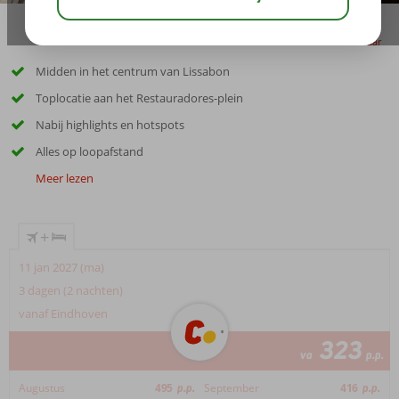
delen
bewaar
Midden in het centrum van Lissabon
Toplocatie aan het Restauradores-plein
Nabij highlights en hotspots
Alles op loopafstand
Meer lezen
+
11 jan 2027 (ma)
3 dagen (2 nachten)
vanaf Eindhoven
323
va
p.p.
Augustus
495
p.p.
September
416
p.p.