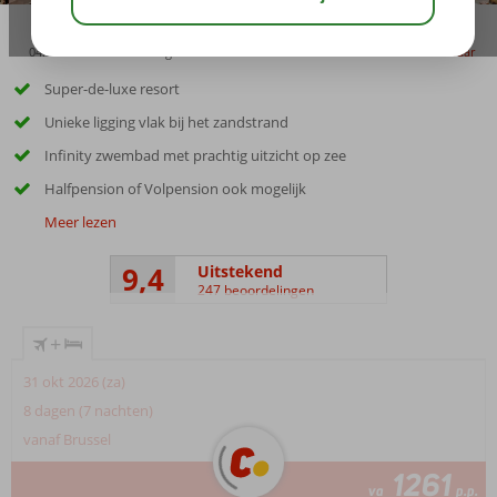
04:00
00:50
aug 23°
C
delen
bewaar
Super-de-luxe resort
Unieke ligging vlak bij het zandstrand
Infinity zwembad met prachtig uitzicht op zee
Halfpension of Volpension ook mogelijk
Meer lezen
9,4
Uitstekend
247 beoordelingen
+
31 okt 2026 (za)
8 dagen (7 nachten)
vanaf Brussel
1261
va
p.p.