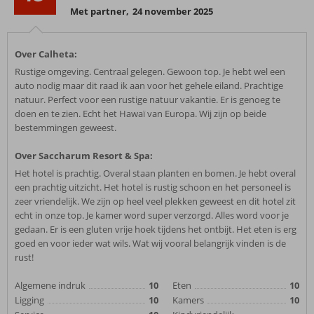
Met partner
,
24 november 2025
Over Calheta:
Rustige omgeving. Centraal gelegen. Gewoon top. Je hebt wel een
auto nodig maar dit raad ik aan voor het gehele eiland. Prachtige
natuur. Perfect voor een rustige natuur vakantie. Er is genoeg te
doen en te zien. Echt het Hawaï van Europa. Wij zijn op beide
bestemmingen geweest.
Over Saccharum Resort & Spa:
Het hotel is prachtig. Overal staan planten en bomen. Je hebt overal
een prachtig uitzicht. Het hotel is rustig schoon en het personeel is
zeer vriendelijk. We zijn op heel veel plekken geweest en dit hotel zit
echt in onze top. Je kamer word super verzorgd. Alles word voor je
gedaan. Er is een gluten vrije hoek tijdens het ontbijt. Het eten is erg
goed en voor ieder wat wils. Wat wij vooral belangrijk vinden is de
rust!
Algemene indruk
10
Eten
10
Ligging
10
Kamers
10