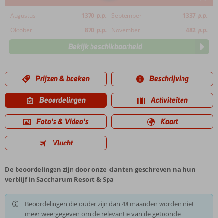
Augustus
1370
p.p.
September
1337
p.p.
Oktober
870
p.p.
November
482
p.p.
Bekijk beschikbaarheid
Prijzen & boeken
Beschrijving
Beoordelingen
Activiteiten
Foto's & Video's
Kaart
Vlucht
De beoordelingen zijn door onze klanten geschreven na hun
verblijf in Saccharum Resort & Spa
Beoordelingen die ouder zijn dan 48 maanden worden niet
meer weergegeven om de relevantie van de getoonde