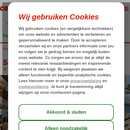
Pakketgarantie
Portugal
Home
Madeira
Calheta
Saccharum Resort & Spa
Saccharum Resort & Spa
Logies en ontbijt
-
Hotel