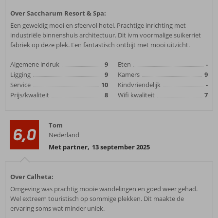
Over Saccharum Resort & Spa:
Een geweldig mooi en sfeervol hotel. Prachtige inrichting met
industriële binnenshuis architectuur. Dit ivm voormalige suikerriet
fabriek op deze plek. Een fantastisch ontbijt met mooi uitzicht.
Algemene indruk
9
Eten
-
Ligging
9
Kamers
9
Service
10
Kindvriendelijk
-
Prijs/kwaliteit
8
Wifi kwaliteit
7
Tom
6,0
Nederland
Met partner
,
13 september 2025
Over Calheta:
Omgeving was prachtig mooie wandelingen en goed weer gehad.
Wel extreem touristisch op sommige plekken. Dit maakte de
ervaring soms wat minder uniek.