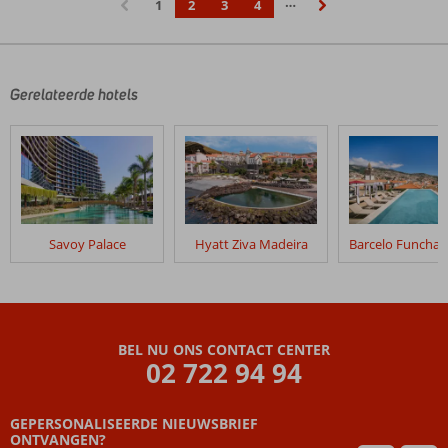
…
1
2
3
4
‹
›
Gerelateerde hotels
Savoy Palace
Hyatt Ziva Madeira
BEL NU ONS CONTACT CENTER
02 722 94 94
GEPERSONALISEERDE NIEUWSBRIEF
ONTVANGEN?