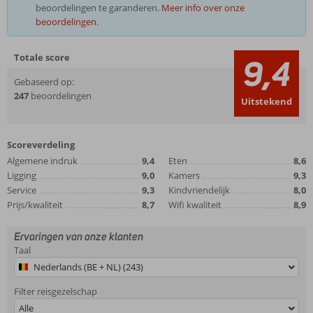
beoordelingen te garanderen.
Meer info over onze
beoordelingen.
Totale score
9,4
Gebaseerd op:
247
beoordelingen
Uitstekend
Scoreverdeling
Algemene indruk
9,4
Eten
8,6
Ligging
9,0
Kamers
9,3
Service
9,3
Kindvriendelijk
8,0
Prijs/kwaliteit
8,7
Wifi kwaliteit
8,9
Ervaringen van onze klanten
Taal
Nederlands (BE + NL) (243)
Filter reisgezelschap
Alle