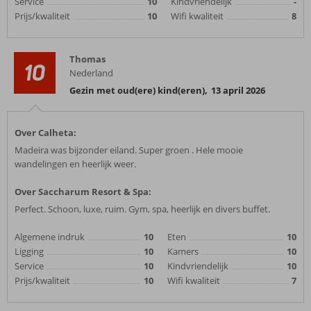
Service
10
Kindvriendelijk
-
Prijs/kwaliteit
10
Wifi kwaliteit
8
Thomas
10
Nederland
Gezin met oud(ere) kind(eren)
,
13 april 2026
Over Calheta:
Madeira was bijzonder eiland. Super groen . Hele mooie
wandelingen en heerlijk weer.
Over Saccharum Resort & Spa:
Perfect. Schoon, luxe, ruim. Gym, spa, heerlijk en divers buffet.
Algemene indruk
10
Eten
10
Ligging
10
Kamers
10
Service
10
Kindvriendelijk
10
Prijs/kwaliteit
10
Wifi kwaliteit
7