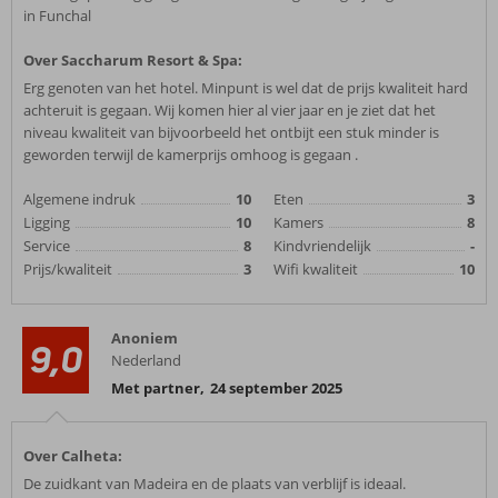
in Funchal
Over Saccharum Resort & Spa:
Erg genoten van het hotel. Minpunt is wel dat de prijs kwaliteit hard
achteruit is gegaan. Wij komen hier al vier jaar en je ziet dat het
niveau kwaliteit van bijvoorbeeld het ontbijt een stuk minder is
geworden terwijl de kamerprijs omhoog is gegaan .
Algemene indruk
10
Eten
3
Ligging
10
Kamers
8
Service
8
Kindvriendelijk
-
Prijs/kwaliteit
3
Wifi kwaliteit
10
Anoniem
9,0
Nederland
Met partner
,
24 september 2025
Over Calheta:
De zuidkant van Madeira en de plaats van verblijf is ideaal.