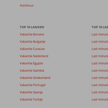
te
Autohuur
garanderen.
Meer
info
over
TOP 10 LANDEN
TOP 10 LA
onze
beoordelingen.
Vakantie Bonaire
Last minut
Vakantie Bulgarije
Last minut
Totale score
Scoreverdeling
9,1
Vakantie Curacao
Last minute
Algemene indruk
9,1
Eten
Gebaseerd op:
Ligging
9,1
Kamers
Vakantie Nederland
Last minut
36
Uitstekend
Service
8,8
Kindvriende
beoordelingen
Vakantie Egypte
Last minut
Prijs/kwaliteit
8,5
Wifi kwalite
Vakantie Gambia
Last minut
Vakantie Griekenland
Last minute
Ervaringen
Taal
Vakantie Portugal
Last minut
van onze
Nederlands (BE + NL) (34)
klanten
Vakantie Spanje
Last minute 
Vakantie Turkije
Last minute
9,0