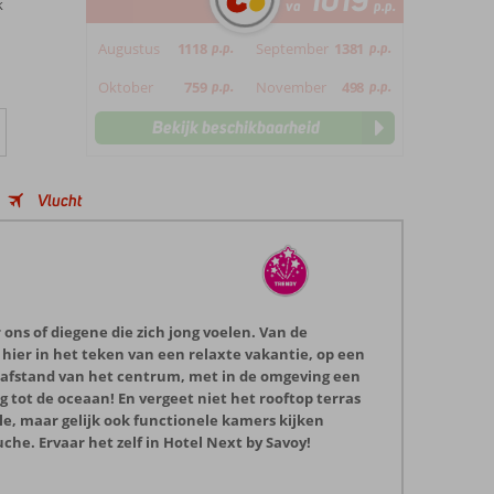
1019
k
va
p.p.
Augustus
1118
p.p.
September
1381
p.p.
Oktober
759
p.p.
November
498
p.p.
Bekijk beschikbaarheid
Vlucht
ons of diegene die zich jong voelen. Van de
 hier in het teken van een relaxte vakantie, op een
loopafstand van het centrum, met in de omgeving een
 tot de oceaan! En vergeet niet het rooftop terras
lle, maar gelijk ook functionele kamers kijken
he. Ervaar het zelf in Hotel Next by Savoy!