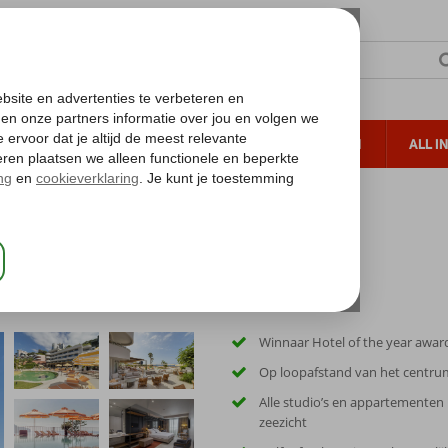
TERZON
ZONVAKANTIES
VERRE REIZEN
ALL I
ueltoeslag
Gratis annuleren*
Winnaar Hotel of the year awar
Op loopafstand van het centru
Alle studio’s en appartementen
zeezicht