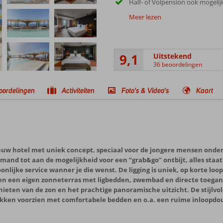
Half- of Volpension ook mogelij
Meer lezen
9,1
Uitstekend
36 beoordelingen
oordelingen
Activiteiten
Foto's & Video's
Kaart
euw hotel met uniek concept, speciaal voor de jongere mensen onder 
mand tot aan de mogelijkheid voor een “grab&go” ontbijt, alles staat
soonlijke service wanner je die wenst. De ligging is uniek, op korte 
s en een eigen zonneterras met ligbedden, zwembad en directe toegang
enieten van de zon en het prachtige panoramische uitzicht. De stijlvo
makken voorzien met comfortabele bedden en o.a. een ruime inloopdouc