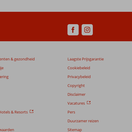
enten & gezondheid
Laagste Prijsgarantie
je
Cookiebeleid
ering
Privacybeleid
Copyright
Disclaimer
Vacatures
otels & Resorts
Pers
Duurzamer reizen
waarden
Sitemap