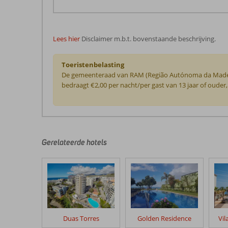
Lees hier
Disclaimer m.b.t. bovenstaande beschrijving.
Toeristenbelasting
De gemeenteraad van RAM (Região Autónoma da Madeira)
bedraagt €2,00 per nacht/per gast van 13 jaar of oud
De
beoordelingen
zijn
door
Gerelateerde hotels
onze
klanten
geschreven
na
hun
verblijf
in
Duas Torres
Golden Residence
Vil
Hotel