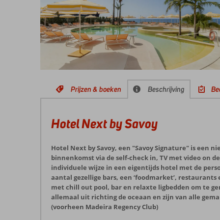
Prijzen & boeken
Beschrijving
Be
Hotel Next by Savoy
Hotel Next by Savoy, een "Savoy Signature" is een ni
binnenkomst via de self-check in, TV met video on de
individuele wijze in een eigentijds hotel met de per
aantal gezellige bars, een ‘foodmarket’, restaurant
met chill out pool, bar en relaxte ligbedden om te g
allemaal uit richting de oceaan en zijn van alle ge
(voorheen Madeira Regency Club)