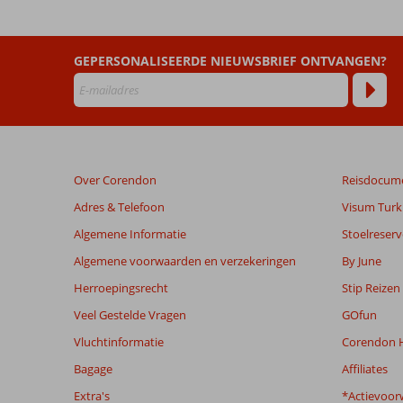
Next
by
Savoy
GEPERSONALISEERDE NIEUWSBRIEF ONTVANGEN?
Beoordelingen
die
ouder
zijn
dan
Over Corendon
Reisdocum
48
maanden
Adres & Telefoon
Visum Turki
worden
Algemene Informatie
Stoelreserv
niet
meer
Algemene voorwaarden en verzekeringen
By June
weergegeven
Herroepingsrecht
Stip Reizen
om
de
Veel Gestelde Vragen
GOfun
relevantie
Vluchtinformatie
Corendon H
van
de
Bagage
Affiliates
getoonde
Extra's
*Actievoor
beoordelingen