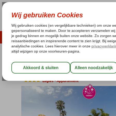
ZOMER 2026
LAST MINUTES
WIN
Pakketgarantie
Laagsteprijsgarantie*
Geen f
Portugal
Home
Madeira
Funchal
Hotel Next by Savoy
Hotel Next by Savoy
Logies
-
Appartement