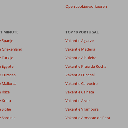
Open cookievoorkeuren
ST MINUTE
TOP 10 PORTUGAL
e Spanje
Vakantie Algarve
e Griekenland
Vakantie Madeira
 Turkije
Vakantie Albufeira
8,6
8,9
e Egypte
Vakantie Praia da Rocha
lijk
7,5
e Curacao
Vakantie Funchal
it
7,8
e Mallorca
Vakantie Carvoeiro
 Ibiza
Vakantie Calheta
Filter reisgezelschap
Sorteren op
e Kreta
Vakantie Alvor
Alle
datum (nieuw > oud)
Sicilie
Vakantie Vilamoura
 Sardinie
Vakantie Armacao de Pera