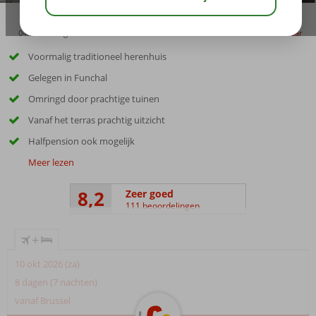
04:00
aug 23°
C
delen
bewaar
Voormalig traditioneel herenhuis
Gelegen in Funchal
Omringd door prachtige tuinen
Vanaf het terras prachtig uitzicht
Halfpension ook mogelijk
Meer lezen
8,2
Zeer goed
111 beoordelingen
+
10 okt 2026 (za)
8 dagen (7 nachten)
vanaf Brussel