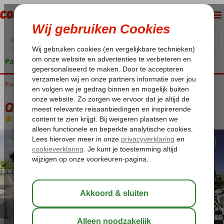
Pakketgarantie
Portugal
Home
Madeira
Funchal
Quinta Bela Sao Tiago
Quinta Bela Sao Tiago
Logies en ontbijt
-
Hotel