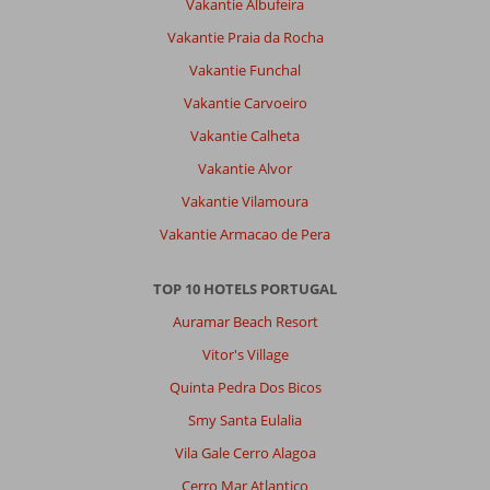
We
Vakantie Albufeira
hadden
Vakantie Praia da Rocha
een
hele
Vakantie Funchal
vriendelijke
Vakantie Carvoeiro
dame
bij
Vakantie Calheta
de
Vakantie Alvor
receptie
die
Vakantie Vilamoura
zeer
Vakantie Armacao de Pera
behulpzaam
was.
Inrichting
TOP 10 HOTELS PORTUGAL
is
Auramar Beach Resort
oubollig,
maar
Vitor's Village
dat
Quinta Pedra Dos Bicos
hoort
ook
Smy Santa Eulalia
wel
Vila Gale Cerro Alagoa
bij
het
Cerro Mar Atlantico