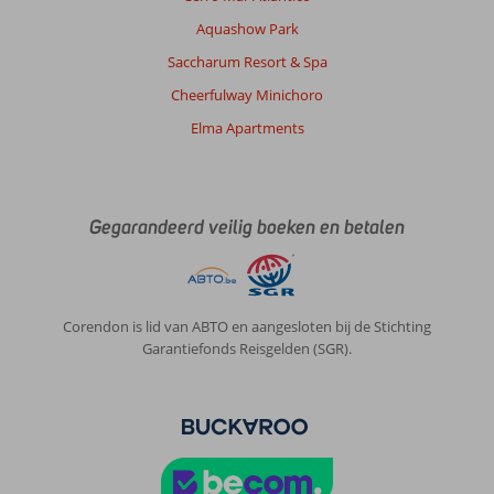
pand.
Aquashow Park
Ruime
kamer,
Saccharum Resort & Spa
maar
Cheerfulway Minichoro
de
bedden
Elma Apartments
waren
zeer
hard.
Het
Gegarandeerd veilig boeken en betalen
was
ook
erg
warm
op
Corendon is lid van ABTO en aangesloten bij de Stichting
onze
Garantiefonds Reisgelden (SGR).
kamer.
De
airco
deed
niet
zoveel.