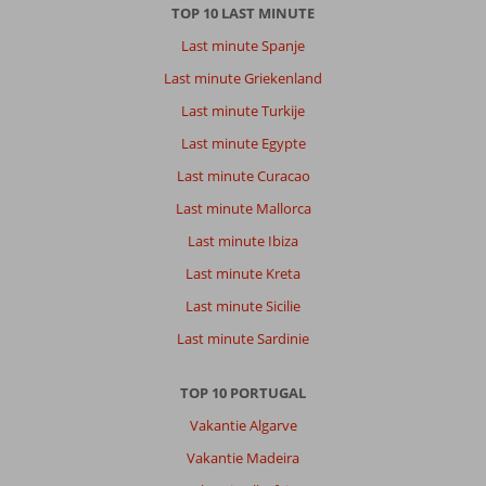
en
TOP 10 LAST MINUTE
kabelbaan.
Last minute Spanje
Het
laatste
Last minute Griekenland
straatje
Last minute Turkije
naar
het
Last minute Egypte
hotel
Last minute Curacao
is
wel
Last minute Mallorca
een
Last minute Ibiza
pittige.
Veel
Last minute Kreta
gedaan
Last minute Sicilie
en
gezien.
Last minute Sardinie
Over
TOP 10 PORTUGAL
Quinta
Bela
Vakantie Algarve
Sao
Vakantie Madeira
Tiago: