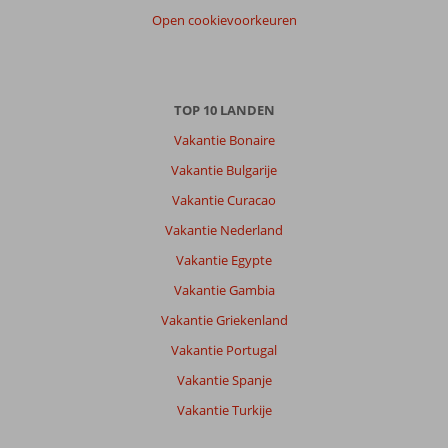
Open cookievoorkeuren
Anoniem
8,0
Nederland
Met partner
,
10 juni 2026
TOP 10 LANDEN
Vakantie Bonaire
Over
Vakantie Bulgarije
Funchal:
Vakantie Curacao
De
Vakantie Nederland
locatie
is
Vakantie Egypte
super.
Vakantie Gambia
Vlakbij
de
Vakantie Griekenland
oude
Vakantie Portugal
stad,
de
Vakantie Spanje
haven,
Vakantie Turkije
het
busstation