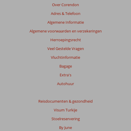
relevantie
Over Corendon
van
Adres & Telefoon
de
getoonde
Algemene Informatie
beoordelingen
Algemene voorwaarden en verzekeringen
te
garanderen.
Herroepingsrecht
Meer
Veel Gestelde Vragen
info
over
Vluchtinformatie
onze
Bagage
beoordelingen.
Extra's
Totale
Autohuur
score
Gebaseerd
Reisdocumenten & gezondheid
op:
Visum Turkije
111
beoordelingen
Stoelreservering
By June