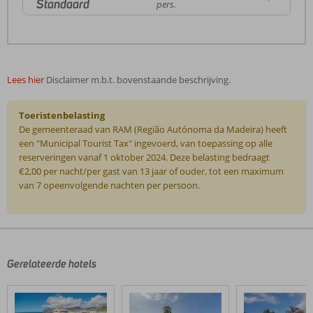
Standaard
pers.
Lees hier
Disclaimer m.b.t. bovenstaande beschrijving.
Toeristenbelasting
De gemeenteraad van RAM (Região Autónoma da Madeira) heeft
een "Municipal Tourist Tax" ingevoerd, van toepassing op alle
reserveringen vanaf 1 oktober 2024. Deze belasting bedraagt
€2,00 per nacht/per gast van 13 jaar of ouder, tot een maximum
van 7 opeenvolgende nachten per persoon.
De
beoordelingen
zijn
door
Gerelateerde hotels
onze
klanten
geschreven