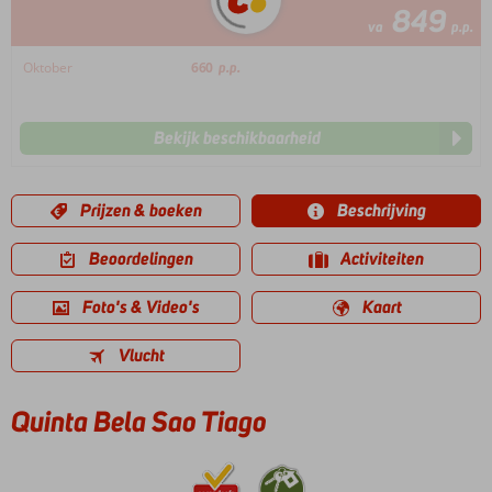
849
va
p.p.
Oktober
660
p.p.
Bekijk beschikbaarheid
Prijzen & boeken
Beschrijving
Beoordelingen
Activiteiten
Foto's & Video's
Kaart
Vlucht
Quinta Bela Sao Tiago